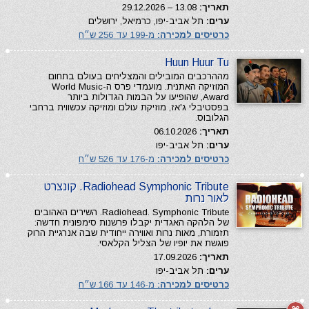
תאריך:
13.08 – 29.12.2026
ערים:
תל אביב-יפו, כרמיאל, ירושלים
כרטיסים למכירה:
מ-199 עד 256 ש״ח
Huun Huur Tu
מההרכבים המובילים והמצליחים בעולם בתחום
המוזיקה האתנית. מועמדי פרס ה-World Music
Award, שהופיעו על הבמות הגדולות ביותר
בפסטיבלי ג'אז, מוזיקת עולם ומוזיקה עכשווית ברחבי
הגלובוס.
תאריך:
06.10.2026
ערים:
תל אביב-יפו
כרטיסים למכירה:
מ-176 עד 526 ש״ח
Radiohead Symphonic Tribute. קונצרט
לאור נרות
Radiohead. Symphonic Tribute. השירים האהובים
של הלהקה האגדית יקבלו פרשנות סימפונית חדשה:
תזמורת, מאות נרות ואווירה ייחודית שבה אנרגיית הרוק
פוגשת את יופיו של הצליל הקלאסי.
תאריך:
17.09.2026
ערים:
תל אביב-יפו
כרטיסים למכירה:
מ-146 עד 166 ש״ח