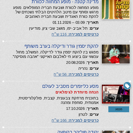
מדינה קטנה - מופע המחווה לכוורת
מופע המחווה לכוורת ושבעת חבריה המופלאים. מופע
מרגש וסוחף עם מיטב הלהיטים הבלתי נשכחים של
להקת כוורת האגדית ושבעת חבריה האהובים.
תאריך:
03.09 – 01.11.2026
ערים:
תל אביב-יפו, מושב שבי ציון, מודיעין
כרטיסים למכירה:
116 ש״ח
להקת יסמין גודר ודיקלה בערב משותף
מפגש בין להקת יסמין גודר לדיקלה, המשלב מחול
עכשווי עם ביצוע חי לאלבום האייקוני "אהבה מוסיקה".
תאריך:
20.08.2026
ערים:
נהריה
כרטיסים למכירה:
56 ש״ח
מסע כליזמרים מסביב לעולם
הנחה מיוחדת לגימלאים
בתוכנית מרתקת צבעונית, קצבית, פולקלוריסטית,
אמנותית, סוחפת ומהנה
תאריך:
17.10.2026
מבצע
ערים:
לטרון
כרטיסים למכירה:
166 ש״ח
יהודה פוליקר בהופעה