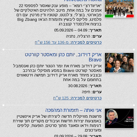
“אריוודרצ’י רומא” – מופע ענק שאסור לפספס! 22
אמנים על במה אחת, מיטב הלהיטים האיטלקיים של
פבארוטי, בוצ’לי, צ’לנטנו, קוטוניו ודין מרטין. עם רם
פלמינג, פליקס ליבשיץ ותזמורת הג’אז Big Zbang
בניצוח אלכסנדר קנצברג
תאריך:
04.09 – 05.09.2026
ערים:
הרצליה, נתניה
כרטיסים למכירה:
מ-136 עד 156 ש״ח
אריק דוידוב, יותם כהן ומאסטר קוורטט
Bravo
אריק דוידוב מארח את זמר הטנור יותם כהן ואנסמבל
מאסטר קוורטט Bravo במסע מוסיקלי ובהרכב
ובצבע מיוחד מארח אריק דוידוב חמישה וירטואוזים
בתחומם על במה אחת
תאריך:
30.08.2026
ערים:
חיפה
כרטיסים למכירה:
125 ש״ח
אני ואתה – תזמורת המהפכה
פרשנות מוזיקלית חדשה ליצירתו של אריק איינשטיין
באמצעות יצירות חדשות ועיבודים מקוריים תוך שזירת
דגימות וידאו וסאונד מתוך סרטים, הופעות, קליפים
ומערכונים.
תאריך:
29.08 – 03.09.2026