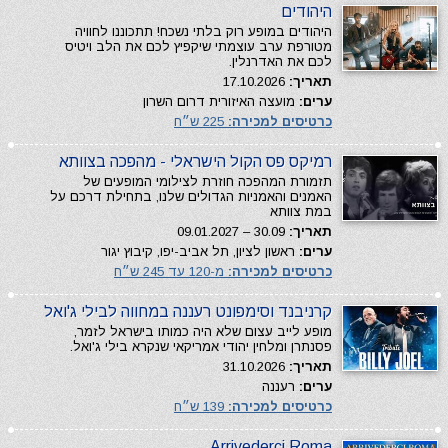
היהודים
היהודים במופע רוק בלתי נשכח! תתכוננו לחוויה
מטורפת ערב עוצמתי שיקפיץ לכם את הלב ויטיס
לכם את האדרנלין.
תאריך:
17.10.2026
ערים:
מועצה האיזורית דרום השרון
כרטיסים למכירה:
225 ש״ח
רמיקס פס הקול הישראלי - מהפכה בצוותא
תזמורת המהפכה חוזרת לצילומי המופעים של
האמנים והאמניות הגדולים שלנו, בתחילת דרכם על
במת צוותא
תאריך:
30.09 – 09.01.2027
ערים:
ראשון לציון, תל אביב-יפו, קיבוץ יגור
כרטיסים למכירה:
מ-120 עד 245 ש״ח
קרניבנד וסימפונט רעננה במחווה לבילי ג'ואל
מופע לייב עצום שלא היה כמותו בישראל לזמר,
פסנתרן ומלחין יהודי אמריקאי שנקרא בילי ג'ואל.
תאריך:
31.10.2026
ערים:
רעננה
כרטיסים למכירה:
139 ש״ח
Arrivederci Roma