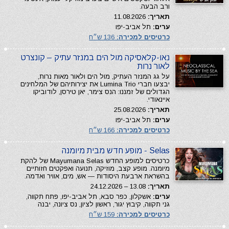
ורב הבעה.
תאריך:
11.08.2026
ערים:
תל אביב-יפו
כרטיסים למכירה:
136 ש״ח
נאו-קלאסיקה מול הים במנזר עתיק – קונצרט
לאור נרות
על גג המנזר העתיק, מול הים ולאור מאות נרות,
יבצעו חברי Lumina Trio את יצירותיהם של המלחינים
הגדולים של זמננו: הנס צימר, יאן טירסן, לודוביקו
איינאודי.
תאריך:
25.08.2026
ערים:
תל אביב-יפו
כרטיסים למכירה:
166 ש״ח
Selas - מופע חדש מבית מיומנה
כרטיסים למופע החדש Mayumana Selas של להקת
מיומנה. מופע קצב, מוזיקה, תנועה ואפקטים חזותיים
בהשראת ארבעת היסודות — אש, מים, אוויר ואדמה.
תאריך:
13.08 – 24.12.2026
ערים:
אשקלון, כפר סבא, תל אביב-יפו, פתח תקווה,
גני תקווה, קיבוץ יגור, ראשון לציון, נס ציונה, יבנה
כרטיסים למכירה:
159 ש״ח