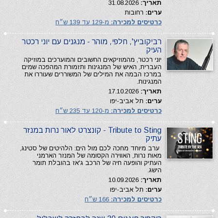
תאריך:
31.08.2026
ערים:
רחובות
כרטיסים למכירה:
מ-129 עד 139 ש״ח
רביקוביץ', חלפי, מוהר - מנגנים עם יוני רכטר
העיק
יוני רכטר, מהמוזיקאים החשובים והמוערכים במוזיקה
העברית, האיש של המנגינות ותזמורת המהפכה שמים
במרכז הבמה את המילים של המשוררים שעוררו את
המנגינות.
תאריך:
17.10.2026
ערים:
תל אביב-יפו
כרטיסים למכירה:
מ-120 עד 235 ש״ח
Tribute to Sting - קונצרט לאור נרות במנזר
עתיק
​ ערב מיוחד מחכה לכם מול הים: הלהיטים של סטינג,
מאות נרות, האווירה הקסומה של המנזר הארמני
העתיק והופעה חיה של הרכב ג'אז בהובלת תומר
הישג.
תאריך:
10.09.2026
ערים:
תל אביב-יפו
כרטיסים למכירה:
166 ש״ח