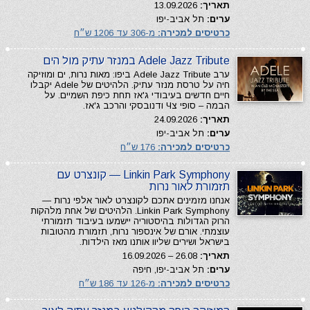
תאריך:
13.09.2026
ערים:
תל אביב-יפו
כרטיסים למכירה:
מ-306 עד 1206 ש״ח
Adele Jazz Tribute במנזר עתיק מול הים
ערב Adele Jazz Tribute ביפו: מאות נרות, ים ומוזיקה
חיה על טרסת מנזר עתיק. הלהיטים של Adele יקבלו
חיים חדשים בעיבודי ג'אז תחת כיפת השמיים. על
הבמה – סופי צЧ ודנובסקי והרכב ג'אז.
תאריך:
24.09.2026
ערים:
תל אביב-יפו
כרטיסים למכירה:
176 ש״ח
Linkin Park Symphony — קונצרט עם
תזמורת לאור נרות
אנחנו מזמינים אתכם לקונצרט לאור אלפי נרות —
Linkin Park Symphony. הלהיטים של אחת מלהקות
הרוק הגדולות בהיסטוריה יישמעו בעיבוד תזמורתי
עוצמתי. אורם של אינספור נרות, תזמורת מהטובות
בישראל ושירים שליוו אותנו מאז הילדות.
תאריך:
26.08 – 16.09.2026
ערים:
תל אביב-יפו, חיפה
כרטיסים למכירה:
מ-126 עד 186 ש״ח