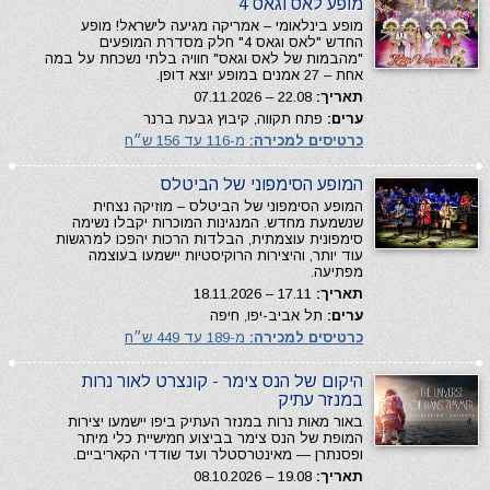
מופע לאס וגאס 4
מופע בינלאומי – אמריקה מגיעה לישראל! מופע
החדש "לאס וגאס 4" חלק מסדרת המופעים
"מהבמות של לאס וגאס" חוויה בלתי נשכחת על במה
אחת – 27 אמנים במופע יוצא דופן.
תאריך:
22.08 – 07.11.2026
ערים:
פתח תקווה, קיבוץ גבעת ברנר
כרטיסים למכירה:
מ-116 עד 156 ש״ח
המופע הסימפוני של הביטלס
המופע הסימפוני של הביטלס – מוזיקה נצחית
שנשמעת מחדש. המנגינות המוכרות יקבלו נשימה
סימפונית עוצמתית, הבלדות הרכות יהפכו למרגשות
עוד יותר, והיצירות הרוקיסטיות יישמעו בעוצמה
מפתיעה.
תאריך:
17.11 – 18.11.2026
ערים:
תל אביב-יפו, חיפה
כרטיסים למכירה:
מ-189 עד 449 ש״ח
היקום של הנס צימר - קונצרט לאור נרות
במנזר עתיק
באור מאות נרות במנזר העתיק ביפו יישמעו יצירות
המופת של הנס צימר בביצוע חמישיית כלי מיתר
ופסנתרן — מאינטרסטלר ועד שודדי הקאריביים.
תאריך:
19.08 – 08.10.2026