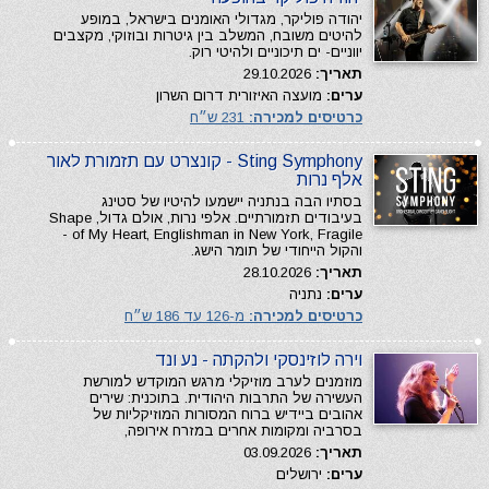
יהודה פוליקר, מגדולי האומנים בישראל, במופע
להיטים משובח, המשלב בין גיטרות ובוזוקי, מקצבים
יווניים- ים תיכוניים ולהיטי רוק.
תאריך:
29.10.2026
ערים:
מועצה האיזורית דרום השרון
כרטיסים למכירה:
231 ש״ח
Sting Symphony - קונצרט עם תזמורת לאור
אלף נרות
בסתיו הבה בנתניה יישמעו להיטיו של סטינג
בעיבודים תזמורתיים. אלפי נרות, אולם גדול, Shape
of My Heart, Englishman in New York, Fragile -
והקול הייחודי של תומר הישג.
תאריך:
28.10.2026
ערים:
נתניה
כרטיסים למכירה:
מ-126 עד 186 ש״ח
וירה לוזינסקי ולהקתה - נע ונד
מוזמנים לערב מוזיקלי מרגש המוקדש למורשת
העשירה של התרבות היהודית. בתוכנית: שירים
אהובים ביידיש ברוח המסורות המוזיקליות של
בסרביה ומקומות אחרים במזרח אירופה,
תאריך:
03.09.2026
ערים:
ירושלים