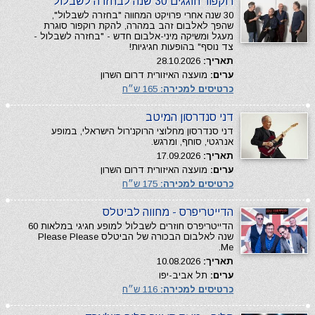
רוקפור חוגגים 30 שנה לבחזרה לשבלול
30 שנה אחרי פרויקט המחווה "בחזרה לשבלול",
שהפך לאלבום זהב במהרה, להקת רוקפור סוגרת
מעגל ומשיקה מיני-אלבום חדש - "בחזרה לשבלול -
צד נוסף" בהופעות חגיגיות!
תאריך:
28.10.2026
ערים:
מועצה האיזורית דרום השרון
כרטיסים למכירה:
165 ש״ח
דני סנדרסון המיטב
דני סנדרסון מחלוצי הרוקנ'רול הישראלי, במופע
אנרגטי, סוחף, ומרגש.
תאריך:
17.09.2026
ערים:
מועצה האיזורית דרום השרון
כרטיסים למכירה:
175 ש״ח
הדייטריפרס - מחווה לביטלס
הדייטריפרס חוזרים לשבלול למופע חגיגי במלאות 60
שנה לאלבום הבכורה של הביטלס Please Please
Me.
תאריך:
10.08.2026
ערים:
תל אביב-יפו
כרטיסים למכירה:
116 ש״ח