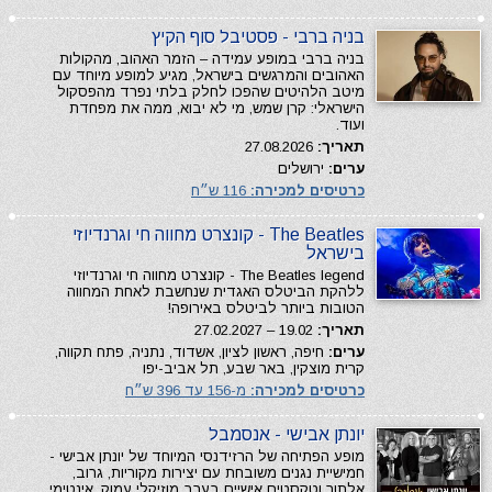
בניה ברבי - פסטיבל סוף הקיץ
בניה ברבי במופע עמידה – הזמר האהוב, מהקולות
האהובים והמרגשים בישראל, מגיע למופע מיוחד עם
מיטב הלהיטים שהפכו לחלק בלתי נפרד מהפסקול
הישראלי: קרן שמש, מי לא יבוא, ממה את מפחדת
ועוד.
תאריך:
27.08.2026
ערים:
ירושלים
כרטיסים למכירה:
116 ש״ח
The Beatles - קונצרט מחווה חי וגרנדיוזי
בישראל
The Beatles legend - קונצרט מחווה חי וגרנדיוזי
ללהקת הביטלס האגדית שנחשבת לאחת המחווה
הטובות ביותר לביטלס באירופה!
תאריך:
19.02 – 27.02.2027
ערים:
חיפה, ראשון לציון, אשדוד, נתניה, פתח תקווה,
קרית מוצקין, באר שבע, תל אביב-יפו
כרטיסים למכירה:
מ-156 עד 396 ש״ח
יונתן אבישי - אנסמבל
מופע הפתיחה של הרזידנסי המיוחד של יונתן אבישי -
חמישיית נגנים משובחת עם יצירות מקוריות, גרוב,
אלתור וטקסטים אישיים בערב מוזיקלי עמוק, אינטימי