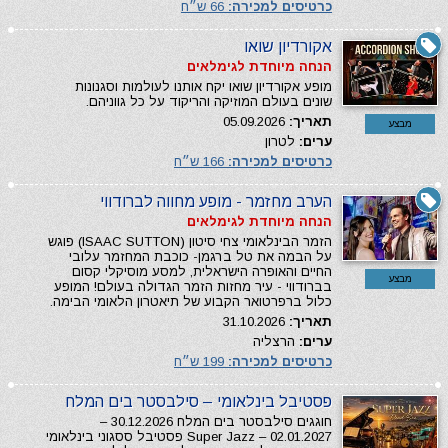
כרטיסים למכירה:
66 ש״ח
אקורדיון שואו
הנחה מיוחדת לגימלאים
מופע אקורדיון שואו יקח אותנו לעולמות וסגנונות ​
שונים בעולם המוזיקה והריקוד על כל גווניהם.
תאריך:
05.09.2026
מבצע
ערים:
לטרון
כרטיסים למכירה:
166 ש״ח
הערב מחזמר - מופע מחווה לברודווי
הנחה מיוחדת לגימלאים
הזמר הבינלאומי צחי סיטון (ISAAC SUTTON) פוגש
על הבמה את טל ברגמן- כוכבת המחזמר עלובי
החיים והאופרה הישראלית, למסע מוסיקלי קסום
מבצע
בברודווי - עיר מחזות הזמר הגדולה בעולם! המופע
כלול ברפרטואר הקבוע של תיאטרון הלאומי הבימה.
תאריך:
31.10.2026
ערים:
הרצליה
כרטיסים למכירה:
199 ש״ח
פסטיבל בינלאומי – סילבסטר בים המלח
חוגגים סילבסטר בים המלח 30.12.2026 –
02.01.2027 – Super Jazz פסטיבל ססגוני בינלאומי