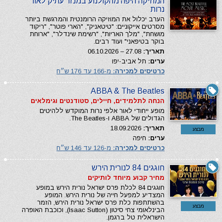
המוזיקה היפה מהקולנוע במנזר עתיק לאור
נרות
הערב יכלול את המוזיקה הרומנטית והמרגשת ביותר
מסרטים אייקוניים: "טיטאניק", "הארי פוטר", "ריקוד
מושחת", "מלך האריות", "רשימת שינדלר", "ארוחת
בוקר בטיפאני" ועוד רבים.
תאריך:
27.08 – 06.10.2026
ערים:
תל אביב-יפו
כרטיסים למכירה:
מ-166 עד 176 ש״ח
ABBA & The Beatles
הנחה לתלמידים, חיילים, סטודנטים וגימלאים
מופע ייחודי לאור אלפי נרות המוקדש ללהיטים
הגדולים של ABBA ו-The Beatles.
תאריך:
18.09.2026
מבצע
ערים:
חיפה
כרטיסים למכירה:
מ-126 עד 146 ש״ח
חוגגים 84 לנורית הירש
מחיר קבוע מיוחד לותיקים
חוגגים 84 לכלת פרס ישראל נורית הירש במופע
המצדיע למפעל חייה של נורית הירש. המופע
בהשתתפות כלת פרס ישראל נורית הירש, הזמר
מבצע
הבינלאומי צחי סיטון (Isaac Sutton), וכוכבת האופרה
הישראלית טל ברגמן.