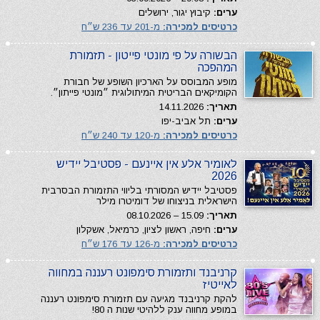
ערים:
קיבוץ יגור, ירושלים
כרטיסים למכירה:
מ-201 עד 236 ש״ח
הבשורה על פי מונטי פייטון - תזמורת
המהפכה
מופע המבוסס על הארכיון השופע של חבורת
הקומיקאים הבריטית המיתולוגית ״מונטי פייתון״.
תאריך:
14.11.2026
ערים:
תל אביב-יפו
כרטיסים למכירה:
מ-120 עד 240 ש״ח
לאומיר אלע אין איינעם - פסטיבל יידיש
2026
פסטיבל יידיש המסורתי בליווי התזמורת הבסרבית
הישראלית בניצוחו של דומיטרו מילר
תאריך:
15.09 – 08.10.2026
ערים:
חיפה, ראשון לציון, כרמיאל, אשקלון
כרטיסים למכירה:
מ-126 עד 176 ש״ח
קרניבנד ותזמורת סימפונט רעננה במחווה
לאייטיז
להקת קרניבנד מגיעה עם תזמורת סימפונט רעננה
במופע מחווה ענק ללהיטי שנות ה 80!