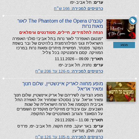
ערים:
תל אביב-יפו
כרטיסים למכירה:
166 ש״ח
קונצרט The Phantom of the Opera לאור
מאות נרות
הנחה לתלמידים, חיילים, סטודנטים וגימלאים
"פנטום האופרה" לאור נרות בתל אביב! סולני האופרה
הישראלית ונגני הפילהרמונית בלהיטים של ובר בשפת
מבצע
המקור. פסנתר, חמישיית מיתרים ומאות נרות במרכז
המוזיקה. קסם ורומנטיקה בכל צליל.
תאריך:
09.09 – 11.11.2026
ערים:
נתניה, תל אביב-יפו
כרטיסים למכירה:
מ-126 עד 206 ש״ח
מופע מחווה לאריק איינשטיין, שלום חנוך
ומאיר אריאל
מופע הצדעה לשיריהם של אריק איינשטיין, שלום חנוך
ומאיר אריאל. ערב נוסטלגי שמחזיר אל האווירה התל
אביבית הקסומה ואל הרוח הישראלית של שנות
השבעים, עם עיבודים מוזיקליים מוקפדים השומרים
על הסאונד והגרוב האותנטיים של התקופה.
תאריך:
11.08 – 29.11.2026
ערים:
באר יעקב, פתח תקווה, תל אביב-יפו, פרדס
חנה, חולון, מודיעין
כרטיסים למכירה:
מ-105 עד 126 ש״ח