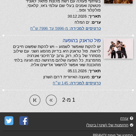
בשיתוף פעולה עם רשת מלונות פתאל לאוניד
פטשקה ואמנים בעלי שם עולמי ג'אז, קלאסי,
פולקלור ופופ...
תאריך:
30.12.2026
ערים:
ים המלח
כרטיסים למכירה:
מ-5996 עד 7996 ש״ח
פול טראנק בהופעה
יש להקות שאפשר לשמוע – ויש להקות שפשוט חייבים
לראות. פול טראנק היא בדיוק מהסוג השני. עם שילוב
מסחרר של בלוז, רוק, גרוב ים־תיכוני ואנרגיה
מתפרצת, כל הופעה שלהם מרגישה כמו חגיגה בלתי
מתוכננת שאי אפשר להישאר אדישים אליה.
תאריך:
05.11.2026
ערים:
מועצה האיזורית דרום השרון
כרטיסים למכירה:
145 ש״ח
1 מ-2
עזרה
ההזמנות שלי (שינוי / ביטול)
התקנון של קופת !BRAVO