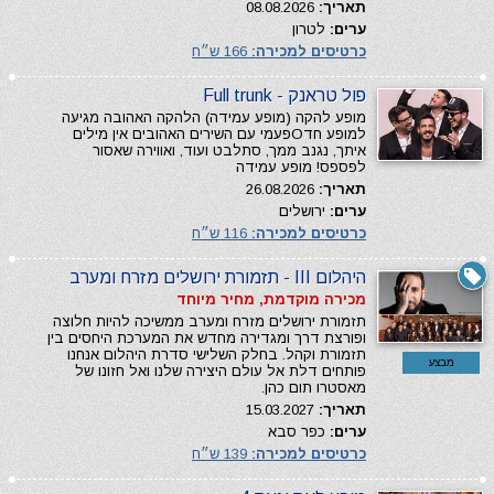
תאריך:
08.08.2026
ערים:
לטרון
כרטיסים למכירה:
166 ש״ח
פול טראנק - Full trunk
מופע להקה (מופע עמידה) הלהקה האהובה מגיעה
למופע חדОפעמי עם השירים האהובים אין מילים
איתך, נגנב ממך, סתלבט ועוד, ואווירה שאסור
לפספס! מופע עמידה
תאריך:
26.08.2026
ערים:
ירושלים
כרטיסים למכירה:
116 ש״ח
היהלום III - תזמורת ירושלים מזרח ומערב
מכירה מוקדמת, מחיר מיוחד
תזמורת ירושלים מזרח ומערב ממשיכה להיות חלוצה
ופורצת דרך ומגדירה מחדש את המערכת היחסים בין
תזמורת וקהל. בחלק השלישי סדרת היהלום אנחנו
מבצע
פותחים דלת אל עולם היצירה שלנו ואל חזונו של
מאסטרו תום כהן.
תאריך:
15.03.2027
ערים:
כפר סבא
כרטיסים למכירה:
139 ש״ח