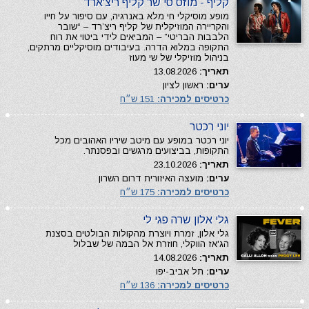
קליף - מוזס סי שר קליף ריצ'ארד
מופע מוסיקלי חי מלא באנרגיה, עם סיפור על חייו
והקריירה המוזיקלית של קליף ריצ’רד – “שובר
הלבבות הבריטי” – המביאים לידי ביטוי את רוח
התקופה במלוא הדרה. בעיבודים מוסיקליים מרתקים,
בניהול מוזיקלי של שי מעוז
תאריך:
13.08.2026
ערים:
ראשון לציון
כרטיסים למכירה:
151 ש״ח
יוני רכטר
יוני רכטר במופע עם מיטב שיריו האהובים מכל
התקופות, בביצועים מרגשים ובפסנתר.
תאריך:
23.10.2026
ערים:
מועצה האיזורית דרום השרון
כרטיסים למכירה:
175 ש״ח
גלי אלון שרה פגי לי
גלי אלון, זמרת ויוצרת מהקולות הבולטים בסצנת
הג'אז הווקלי, חוזרת אל הבמה של שבלול
תאריך:
14.08.2026
ערים:
תל אביב-יפו
כרטיסים למכירה:
136 ש״ח