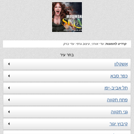
קרדיט לתמונות:
עדי אורני, עיצוב גרפי: עדי ברק
בחר עיר
אשקלון
כפר סבא
תל אביב-יפו
פתח תקווה
גני תקווה
קיבוץ יגור