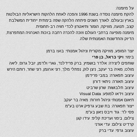
על מיומנה:
להקת מיומנה נוסדה בשנת 1996 והפכה לאחת הלהקות הישראליות הבולטות
בארץ ובעולם. לאורך השנים פיתחה הלהקה שפה בימתית ייחודית המשלבת
קצב, תנועה, מוזיקה, הומור ותיאטרון לכדי חוויה רב-תחומית.
מיומנה מופיעה ברחבי העולם וזוכה להכרה רחבה בזכות האנרגיה המתפרצת,
הדיוק והחדשנות האמנותית שלה.
יוצר המופע, מוזיקה מקורית וניהול אמנותי: בועז ברמן
בימוי:
ויקי בראל, בן פרי
שותפים ליצירה: אלדר בושמיץ, ברק פרידלנד, גארי ולדמן, יובל גרוס, ליאה
מולכו, מאיה בר יעקב, ניצן לוק, נפתלי מלך, רוני ארגמן, רוני שחר, רותם הירש
עיצוב תפאורה: במבי פרידמן
עיצוב תאורה: ניתאי דורון
עיצוב תלבושות: שרון שרביט
עיצוב וידאו למופע: Visual Data
תיאום אמנותי וניהול חזרות: מאיה בר יעקב
ייצור תפאורה: בת שבע גרפיק ארט בע"מ
פסי לד: גוד וייבס ניאון בע"מ
צילום, בימוי ועריכת קליפ: עידו קגן
קרדיט צילום: עדי אורני
עיצוב גרפי: עדי ברק