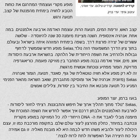
מופע מקורי ועוצמתי המתרגם את כוחות
קרדיט לתמונה:
קרדיט צילום: עדי אורני,
הטבע לחוויה בימתית מהפנטת של קצב,
עיצוב גרפי: עדי ברק
תנועה ורגש.
קצב האש, זרימת המים, תנועת הרוח, עוצמת האדמה ארבעה אלמנטים. במה
אחת. אנרגיה אינסופית. השנה מציינת מיומנה 30 שנה להיווסדה - שלושה
עשורים של יצירה פורצת דרך, בשפה בימתית המזוהה איתה בישראל ובעולם.
בתוך ציון הדרך המשמעותי הזה נולד,Selas מופע חדש שממשיך לדחוף
גבולות ולהרחיב את השפה הייחודית של הלהקה. בהשראת ארבעת היסודות:
אש, מים, אוויר ואדמה נבנה מופע המחבר בין מוזיקה פועמת, כוריאוגרפיה
מדויקת, הומור מפתיע ונוכחות אנושית מרגשת.
זה לא רק מופע אלא חוויה טוטאלית של גוף, סאונד, תנועה, הומור ואנרגיה.
Selas (מיוונית: אנרגיה של אור ומוסיקה מתגברת), שואב השראה מהאור הפנימי
המניע כל תנועה ומבטא את החיבור בין יסודות, צלילים ואנשים.
בועז ברמן, יוצר המופע:
,Selas "נולד מתוך תהליך ארוך של חיפוש והתבוננות. רציתי לחזור ליסודות -
לארבעת האלמנטים ולבחון דרכם איך אפשר לחדש את השפה המוכרת של
מיומנה מבלי לאבד את ה- DNA הייחודי לה. כל המוזיקה במופע מקורית
ונכתבה במיוחד, כחלק מהרצון ליצור עולם שלם. בתקופה מורכבת כמו זו, עצם
היכולת ליצור ולהביא משהו חדש לבמה היא לא מובנת מאליה. זו גם אמירה
על כוח היצירה ועל האפשרות לתת לרוח לנצח.”