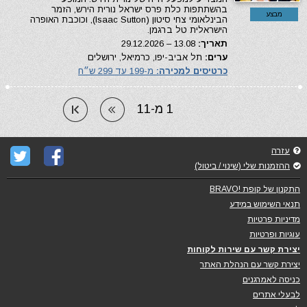
בהשתתפות כלת פרס ישראל נורית הירש, הזמר
מבצע
הבינלאומי צחי סיטון (Isaac Sutton), וכוכבת האופרה
הישראלית טל ברגמן.
תאריך:
13.08 – 29.12.2026
ערים:
תל אביב-יפו, כרמיאל, ירושלים
כרטיסים למכירה:
מ-199 עד 299 ש״ח
1 מ-11
עזרה
ההזמנות שלי (שינוי / ביטול)
התקנון של קופת !BRAVO
תנאי השימוש במידע
מדיניות פרטיות
עוגיות ופרטיות
יצירת קשר עם שירות לקוחות
יצירת קשר עם הנהלת האתר
כניסה לאמרגנים
לבעלי אתרים