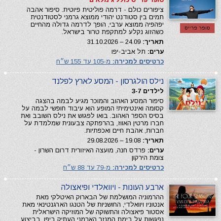
ציפורים כולם - דרמה פוליטית פיוטית. סיפור אהבה
תמים בין סטודנט יהודי ממוצא גרמני לסטודנטית
יפהפיה ממוצא ערבי, הופך לדרמה גדולה מהחיים
סופר פרייס
כשהזוג נקלע למתקפת טרור בישראל.
תאריך:
24.09 – 31.10.2026
ערים:
תל אביב-יפו
כרטיסים למכירה:
מ-105 עד 155 ש״ח
נילס הולגרסון - המסע לארץ לפלנד
לילדים 3-7
סיפור המסע האהוב והמוכר מגיע לבמה בהצגה
קסומה ואינטימית! המופע הוא עיבוד חופשי לבמה על
בסיס הספר האהוב. בואו לפגוש את נילס השובב ואת
חברו מרטין האווז, בהרפתקה צבעונית שמלמדת על
חברות, אהבת חיים ואכפתיות.
תאריך:
19.08 – 29.08.2026
ערים:
פרדס חנה, מועצה האיזורית דרום השרון -
צומת הירקון
כרטיסים למכירה:
מ-79 עד 88 ש״ח
ארבע העונות - ויוואלדי ופיאצולה
ההרמוניה המושלמת של הבארוק האיטלקי מאת
אנטוניו ויוואלדי, החושניות של הטנגו הארגנטינאי מאת
אסטור פיאצולה והתשוקה של המוזיקה הישראלית
נפגשות על בימת המנזר הארמני העתיק ביפו. בביצוע