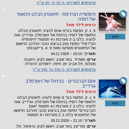
כרטיסים למכירה:
מ-62 עד 99 ש״ח
היפהפייה הנרדמת - תיאטרון הבלט הלאומי
של רוסיה
כרטיס לילד מוזל
פ. ג. ק. הפקות בע"מ גאים להציג: תיאטרון הבלט
הלאומי של רוסיה בניהולו של ויאצ'סלב גורדייב גאה
מבצע
להציג: בלט ב-2 מערכות ו-4 תמונות "היפהפייה
הנרדמת" הפקת ענק בביצוע כוכבי ההרכב הראשון
של התיאטרון! מוסיקה מאת פ. א. צ'ייקובסקי
תאריך:
20.10 – 04.11.2026
ערים:
אשדוד, באר שבע, ראשון לציון, רחובות,
מעלות, תל אביב-יפו, חיפה, ירושלים, הרצליה
כרטיסים למכירה:
מ-205 עד 365 ש״ח
אגם הברבורים - בניהולו של ויאצ'סלב
גורדייב
כרטיס לילד מוזל
פ. ג. ק. הפקות בע" מ גאים להציג: תיאטרון הבלט
הלאומי של רוסיה בניהולו של ויאצ'סלב גורדייב גאה
מבצע
להציג: בלט ב-2 מערכות ו-4 תמונות "אגם
הברבורים" הפקת ענק בביצוע כוכבי ההרכב הראשון
של התיאטרון! בלט ב-2 מערכות ו-4 תמונות
תאריך:
21.10 – 03.11.2026
ערים:
מודיעין, באר שבע, ראשון לציון, כרמיאל, תל