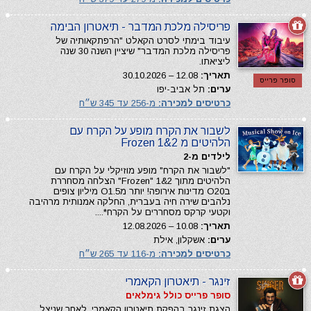
פריסילה מלכת המדבר - תיאטרון הבימה
עיבוד בימתי לסרט הקאלט "הרפתקאותיה של
פריסילה מלכת המדבר" שיציין השנה 30 שנה
ליציאתו.
תאריך:
12.08 – 30.10.2026
סופר פרייס
ערים:
תל אביב-יפו
כרטיסים למכירה:
מ-256 עד 345 ש״ח
לשבור את הקרח מופע על הקרח עם
הלהיטים מ Frozen 1&2
לילדים מ-2
"לשבור את הקרח" מופע מוזיקלי על הקרח עם
הלהיטים מתוך 2&1 "Frozen" הצלחה מסחררת
בО20 מדינות אירופה! יותר מО1.5 מיליון צופים
נלהבים שירה חיה בעברית, החלקה אמנותית מרהיבה
וקטעי קרקס מסחררים על הקרח*....
תאריך:
10.08 – 12.08.2026
ערים:
אשקלון, אילת
כרטיסים למכירה:
מ-116 עד 265 ש״ח
זינגר - תיאטרון הקאמרי
סופר פרייס כולל גימלאים
הצגת זינגר בהפקת תיאטרון הקאמרי. לאחר שניצל