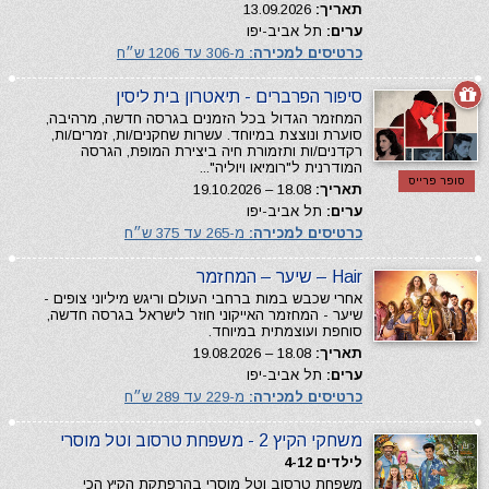
תאריך:
13.09.2026
ערים:
תל אביב-יפו
כרטיסים למכירה:
מ-306 עד 1206 ש״ח
סיפור הפרברים - תיאטרון בית ליסין
המחזמר הגדול בכל הזמנים בגרסה חדשה, מרהיבה,
סוערת ונוצצת במיוחד. עשרות שחקנים/ות, זמרים/ות,
רקדנים/ות ותזמורת חיה ביצירת המופת, הגרסה
המודרנית ל"רומיאו ויוליה"...
סופר פרייס
תאריך:
18.08 – 19.10.2026
ערים:
תל אביב-יפו
כרטיסים למכירה:
מ-265 עד 375 ש״ח
Hair – שיער – המחזמר
אחרי שכבש במות ברחבי העולם וריגש מיליוני צופים -
שיער - המחזמר האייקוני חוזר לישראל בגרסה חדשה,
סוחפת ועוצמתית במיוחד.
תאריך:
18.08 – 19.08.2026
ערים:
תל אביב-יפו
כרטיסים למכירה:
מ-229 עד 289 ש״ח
משחקי הקיץ 2 - משפחת טרסוב וטל מוסרי
לילדים 4-12
משפחת טרסוב וטל מוסרי בהרפתקת הקיץ הכי