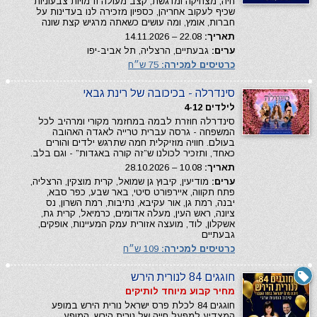
חיה, מצחיקה ומרגשת, קצב מעולה ודמויות צבעוניות
שכיף לעקוב אחריהן, כספיון מזכירה לנו בעדינות על
חברות, אומץ, ומה עושים כשאתה מרגיש קצת שונה
תאריך:
22.08 – 14.11.2026
ערים:
גבעתיים, הרצליה, תל אביב-יפו
כרטיסים למכירה:
75 ש״ח
סינדרלה - בכיכובה של רינת גבאי
לילדים 4-12
סינדרלה חוזרת לבמה במחזמר מקורי ומרהיב לכל
המשפחה - גרסה עברית טרייה לאגדה האהובה
בעולם. חוויה מוזיקלית חמה שתרגש ילדים והורים
כאחד, ותזכיר לכולנו ש”זה קורה באגדות” - וגם בלב.
תאריך:
10.08 – 28.10.2026
ערים:
מודיעין, קיבוץ גן שמואל, קרית מוצקין, הרצליה,
פתח תקווה, איירפורט סיטי, באר שבע, כפר סבא,
יבנה, רמת גן, אור עקיבא, נתיבות, רמת השרון, נס
ציונה, ראש העין, מעלה אדומים, כרמיאל, קרית גת,
אשקלון, לוד, מועצה אזורית עמק המעיינות, אופקים,
גבעתיים
כרטיסים למכירה:
109 ש״ח
חוגגים 84 לנורית הירש
מחיר קבוע מיוחד לותיקים
חוגגים 84 לכלת פרס ישראל נורית הירש במופע
המצדיע למפעל חייה של נורית הירש. המופע