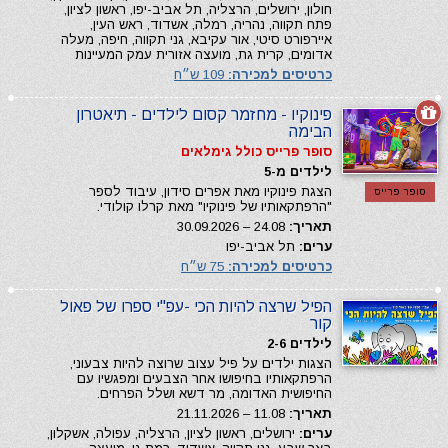
חולון, ירושלים, הרצליה, תל אביב-יפו, ראשון לציון,
פתח תקווה, נהריה, רמלה, אשדוד, ראש העין,
איירפורט סיטי, אור עקיבא, גני תקווה, חיפה, מעלה
אדומים, קרית גת, מועצה אזורית עמק המעיינות
כרטיסים למכירה:
109 ש״ח
פינוקיו - מחזמר קסום לילדים - תיאטרון
הבימה
סופר פרייס כולל גימלאים
לילדים מ-5
הצגת פינוקיו מאת אפרים סידון, עיבוד לספר
סופר פרייס
"הרפתקאותיו של פינוקיו" מאת קרלו קולודי.
תאריך:
24.08 – 30.09.2026
ערים:
תל אביב-יפו
כרטיסים למכירה:
75 ש״ח
הפיל שרצה להיות הכי -עפ"י ספרו של פאול
קור
לילדים 2-6
הצגות ילדים על פיל עצוב שרוצה להיות צבעוני,
הרפתקאותיו בחיפושו אחר הצבעים ומפגשיו עם
החיפושית האדומה, מר דשא ושלל הפרחים.
תאריך:
11.08 – 21.11.2026
ערים:
ירושלים, ראשון לציון, הרצליה, עפולה, אשקלון,