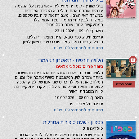
בילי שוורץ - קומדיה מוזיקלית – אורבנית על הגשמה
עצמית ואהבת אמת. בילי היא מזכירה אפרורית
במשרד רואי חשבון, מעבירה את ימיה בין טלפונים.
במשרד לבין לחץ מתמיד מצד אמא שלה,
המתעקשת לחתן אותה בכל מחיר...
תאריך:
09.10 – 23.11.2026
ערים:
חיפה, כפר סבא, קרית מוצקין, ירושלים,
הרצליה, פתח תקווה, איירפורט סיטי, ראשון לציון
כרטיסים למכירה:
189 ש״ח
הלוויה חורפית - תיאטרון הקאמרי
סופר פרייס כולל גימלאים
הלוויה חורפית - אחת הקומדיות המבריקות והנושכות
ביותר שכתב לוין, המשובצת בשירי אהבה על־זמניים
המלווים את העלילה כחוט שני. אמו של לצ’ק הלכה
סופר פרייס
לעולמה, והוא נחוש להודיע על כך לקרוביו ולקיים לה
לוויה מכובדת וראויה.
תאריך:
08.09 – 10.09.2026
ערים:
תל אביב-יפו
כרטיסים למכירה:
109 ש״ח
כספיון - שעת סיפור תיאטרלית
לילדים 2-6
הספר שכולנו מכירים ואוהבים עולה לבמה בגרסה