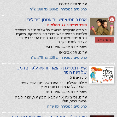
ערים:
תל אביב-יפו
כרטיסים למכירה:
מ-166 עד 186 ש״ח
אפס ביחסי אנוש - תיאטרון בית ליסין
סופר פרייס כולל גימלאים
קומדיה מוזיקלית מרגשת על שלוש חיילות במשרד
שלישות בבסיס צבאי נידח: דפי המפונקת, משקית
נייר וגריסה, שתגייס את התותחים הכי כבדים כדי
סופר פרייס
לעבור לשרת בקריה.
תאריך:
12.08 – 24.10.2026
ערים:
תל אביב-יפו
כרטיסים למכירה:
מ-125 עד 175 ש״ח
איילת מטיילת - הצגה חדשה ע"פ רב המכר
של רינת הופר
לילדים 2-6
איילת מטיילת - רב המכר של רינת הופר עכשיו
בהצגה על הבמות ברחבי הארץ
תאריך:
15.08 – 31.10.2026
ערים:
נס ציונה, אור עקיבא, קיבוץ יגור, יבנה, קיבוץ
גבעת ברנר, חולון
כרטיסים למכירה:
85 ש״ח
מיקה שלי - מחזמר משיריו של יאיר רוזנבלום