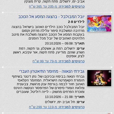
אביב-יפו, ירושלים, פתח תקווה, קרית מוצקין
כרטיסים למכירה:
מ-205 עד 365 ש״ח
יובל המבולבל - בהצגה המסע אל הכוכב
לילדים 2-8
יובל המבולבל כוכב הילדים האהוב בישראל בהצגה
מרהיבה המשלבת סיפור עלילה מרתק וקסום
בעקבות המסע אל הכוכב ההצגה משלבת את מיטב
הלהיטים האהובים של יובל מכל הזמנים.
תאריך:
09.08 – 20.10.2026
ערים:
ירושלים, רמת גן, אשקלון, גני תקווה, רמת
השרון, שוהם, מודיעין, פתח תקווה, אור עקיבא, ראשון
לציון, אופקים
כרטיסים למכירה:
מ-79 עד 99 ש״ח
גבירתי הנאווה - מחזמר התיאטרון העברי
גברתי הנאוה בבימויו ובכיכובו של: נתן דטנר בשיתוף
תזמורת הקאמרטה הישראלית. המחזמר הקלאסי
האהוב חוזר לבמה בגרסת ענק מרגשת, צבעונית
ומלאת הומור! סיפורם של הפרופסור הנוקשה היגינס
ומוכרת הפרחים מהשוק – לייזה דוליטל, שעוברים
תאריך:
21.08 – 13.10.2026
ערים:
תל אביב-יפו, ירושלים
כרטיסים למכירה:
מ-119 עד 299 ש״ח