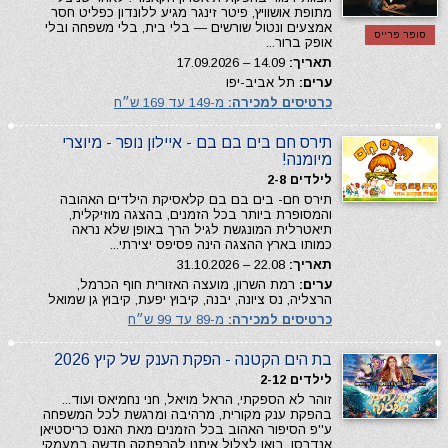
מתופת אושוויץ, פיטר זינגר מגיע ללונדון כפליט חסר
אמצעים ונטול שורשים — בלי בית, בלי משפחה ובלי
סופר פרייס
אופק ברור...
תאריך:
14.09 – 17.09.2026
ערים:
תל אביב-יפו
כרטיסים למכירה:
מ-149 עד 169 ש״ח
תירס חם בים בם בם - איילון נופר - מיוצרי
מיומנה!
לילדים 2-8
תירס חם- בים בם בם קלאסיקת הילדים האהובה
והמסופרת ביותר בכל הזמנים, בהצגה מוזיקלית,
תיאטרלית המונגשת לגיל הרך באופן שלא נראה
כמותו בארץ ההצגה הינה פסיפס יצירתי...
תאריך:
22.08 – 31.10.2026
ערים:
רמת השרון, מועצה האזורית חוף הכרמל,
הרצליה, נס ציונה, יבנה, קיבוץ יפעת, קיבוץ גן שמואל
כרטיסים למכירה:
מ-89 עד 99 ש״ח
בת הים הקטנה - הפקת הענק של קיץ 2026
לילדים 2-12
זוהר לא הספקתי, הראל מויאל, חני נחמיאס ועוד...
בהפקת ענק מקורית, מרהיבה ומרגשת לכל המשפחה
ע''פ הסיפור האהוב בכל הזמנים מאת האנס כריסטיאן
אנדרסן. בואו לצלול איתנו להרפתקה חדשה במעמקי