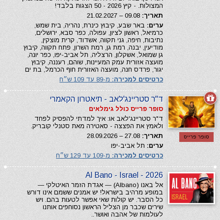
המצולות. - קיץ 2026 - 50 הצגות בלבד!
תאריך:
09.08 – 21.02.2027
ערים:
באר שבע, קיבוץ כינרת, נהריה, בית שמש,
כרמיאל, ראשון לציון, עפולה, כפר סבא, ירושלים,
נתיבות, חיפה, גני תקווה, אשדוד, קרית מוצקין,
מודיעין, יבנה, רמת גן, רמת השרון, פתח תקווה, קיבוץ
גן שמואל, אשקלון, הרצליה, תל אביב-יפו, כפר יונה,
מועצה אזורית עמק המעיינות, שוהם, רעננה, קיבוץ
יגור, פרדס חנה, מועצה האזורית חוף הכרמל, בת ים
כרטיסים למכירה:
מ-89 עד 109 ש״ח
ד"ר סטריינג'לאב - תיאטרון הקאמרי
סופר פרייס כולל גימלאים
ד"ר סטריינג'לאב או: איך למדתי להפסיק לפחד
ולאמץ את הפצצה - סאטירה מאת סטנלי קובריק.
תאריך:
27.08 – 28.09.2026
סופר פרייס
ערים:
תל אביב-יפו
כרטיסים למכירה:
מ-109 עד 129 ש״ח
Al Bano - Israel - 2026
אל באנו (Albano) — אגדת הזמר האיטלקי —
במופע מרהיב בישראל! יש אמנים ששמם אינו דורש
כל הסבר. יש קולות שאי אפשר לטעות בהם. ויש
שירים שכבר מן הצליל הראשון נסוחפים אותנו
לעולמות של אהבה ואושר..