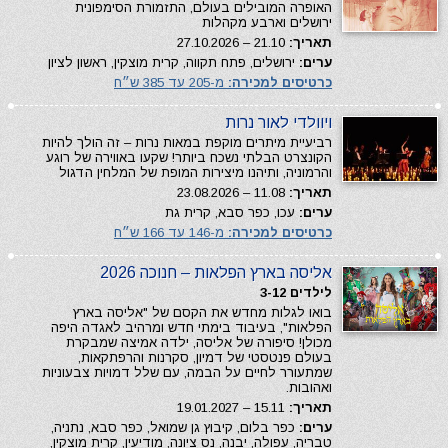
האופרה המובילים בעולם, התזמורת הסימפונית
ירושלים וארבע מקהלות
תאריך:
21.10 – 27.10.2026
ערים:
ירושלים, פתח תקווה, קרית מוצקין, ראשון לציון
כרטיסים למכירה:
מ-205 עד 385 ש״ח
ויוולדי לאור נרות
רביעיית מיתרים מוקפת במאות נרות – זה הולך להיות
הקונצרט הבלתי נשכח ביותר! שקעו באווירה של רוגע
והרמוניה, ותיהנו מיצירות המופת של המלחין הדגול
תאריך:
11.08 – 23.08.2026
ערים:
עכו, כפר סבא, קרית גת
כרטיסים למכירה:
מ-146 עד 166 ש״ח
אליסה בארץ הפלאות – חנוכה 2026
לילדים 3-12
בואו לגלות מחדש את הקסם של "אליסה בארץ
הפלאות", בעיבוד בימתי חדש ומרהיב לאגדה היפה
מכולן! סיפורה של אליסה, ילדה אמיצה שמבקרת
בעולם פנטסטי של דמיון, סקרנות והרפתקאות,
שמתעורר לחיים על הבמה, עם שלל דמויות צבעוניות
ואהובות.
תאריך:
15.11 – 19.01.2027
ערים:
כפר בלום, קיבוץ גן שמואל, כפר סבא, נתניה,
טבריה, עפולה, יבנה, נס ציונה, מודיעין, קרית מוצקין,