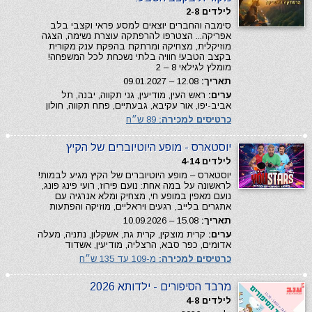
לילדים 2-8
סימבה והחברים יוצאים למסע פראי וקצבי בלב
אפריקה... הצטרפו להרפתקה עוצרת נשימה, הצגה
מוזיקלית, מצחיקה ומרתקת בהפקת ענק מקורית
בקצב הטבע! חוויה בלתי נשכחת לכל המשפחה!
מומלץ לגילאי 8 – 2
תאריך:
12.08 – 09.01.2027
ערים:
ראש העין, מודיעין, גני תקווה, יבנה, תל
אביב-יפו, אור עקיבא, גבעתיים, פתח תקווה, חולון
כרטיסים למכירה:
89 ש״ח
יוסטארס - מופע היוטיוברים של הקיץ
לילדים 4-14
יוסטארס – מופע היוטיוברים של הקיץ מגיע לבמות!
לראשונה על במה אחת: נועם פירוז, רועי פינג פונג,
נועם מאפין במופע חי, מצחיק ומלא אנרגיה עם
אתגרים בלייב, רגעים ויראליים, מוזיקה והפתעות
תאריך:
15.08 – 10.09.2026
ערים:
קרית מוצקין, קרית גת, אשקלון, נתניה, מעלה
אדומים, כפר סבא, הרצליה, מודיעין, אשדוד
כרטיסים למכירה:
מ-109 עד 135 ש״ח
מרבד הסיפורים - ילדותא 2026
לילדים 4-8