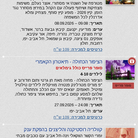
מטורפת של השנה! אי מסתורי, אוצר נעלם, משימות
מצחיקות ושיתוף פעולה עם הקהל במירוץ מסחרר נגד
הזמן. קיץ 2026 - מופע קיץ סוחף, מצחיק ומלא
אדרנלין לכל המשפחה
תאריך:
09.08 – 08.09.2026
ערים:
מודיעין, יקנעם, קיבוץ גבעת ברנר, אשדוד,
קרית מוצקין, טבריה, נהריה, חיפה, אור עקיבא,
אופקים, נס ציונה, קיבוץ גן שמואל, תל אביב-יפו,
רחובות, חולון
כרטיסים למכירה:
109 ש״ח
הציפור הכחולה - תיאטרון הקאמרי
סופר פרייס כולל גימלאים
לילדים 4-10
הציפור הכחולה - מחזה מאת חן גרטי ותום חודורוב ע
"פ מוריס מטרלינק פנטזיה מוזיקלית לילדים טילטיל
סופר פרייס
ומיטיל, תאומים, יוצאים יחד עם הכלב והחתולה
שלהם למסע קסום ביער, בחיפוש אחר ציפור כחולה,
נדירה ומיוחדת...
תאריך:
24.08 – 27.09.2026
ערים:
תל אביב-יפו
כרטיסים למכירה:
109 ש״ח
קוולריה רוסטיקנה והליצנים בהפקת ענק
זמרי הקשר הווקאלי וינה-תל אביב עם כוכבים מבתי