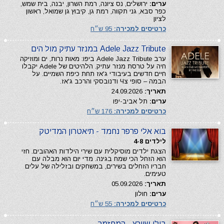
ערים:
ירושלים, נס ציונה, רמת השרון, יבנה, בית שמש,
כפר סבא, גני תקווה, רמת גן, קיבוץ גן שמואל, ראשון
לציון
כרטיסים למכירה:
95 ש״ח
Adele Jazz Tribute במנזר עתיק מול הים
ערב Adele Jazz Tribute ביפו: מאות נרות, ים ומוזיקה
חיה על טרסת מנזר עתיק. הלהיטים של Adele יקבלו
חיים חדשים בעיבודי ג'אז תחת כיפת השמיים. על
הבמה – סופי צЧ ודנובסקי והרכב ג'אז.
תאריך:
24.09.2026
ערים:
תל אביב-יפו
כרטיסים למכירה:
176 ש״ח
בוא אלי פרפר נחמד - תיאטרון המדיטק
לילדים 4-8
הצגת ילדים מוסיקלית עם שירי הילדות האהובים. חזי
הוא הזחל הכי שמח בגינה. מדי יום הוא מבלה עם
חבריו הזחלים בשירים, במשחקים ובזלילה של עלים
טעימים.
תאריך:
05.09.2026
ערים:
חולון
כרטיסים למכירה:
55 ש״ח
בילי שוורץ - המחזמר