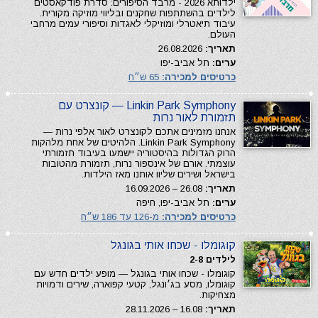
ילדותא 2026 - מרבד הסיפורים: סדרת פודקאסטים
לילדים בהשתתפות שחקנים ובליווי מוזיקה מקורית.
עיבוד תיאטרלי ומוזיקלי לאגדות וסיפורי עמים מרחבי
העולם.
תאריך:
26.08.2026
ערים:
תל אביב-יפו
כרטיסים למכירה:
65 ש״ח
Linkin Park Symphony — קונצרט עם
תזמורת לאור נרות
אנחנו מזמינים אתכם לקונצרט לאור אלפי נרות —
Linkin Park Symphony. הלהיטים של אחת מלהקות
הרוק הגדולות בהיסטוריה יישמעו בעיבוד תזמורתי
עוצמתי. אורם של אינספור נרות, תזמורת מהטובות
בישראל ושירים שליוו אותנו מאז הילדות.
תאריך:
26.08 – 16.09.2026
ערים:
תל אביב-יפו, חיפה
כרטיסים למכירה:
מ-126 עד 186 ש״ח
קוגומלו - שכחו אותי בגונגל
לילדים 2-8
קוגומלו - שכחו אותי בגונגל — מופע ילדים חדש עם
קוגומלו, מסע בג׳ונגל, קטעי קפוארה, שירים ודמויות
מצחיקות.
תאריך:
16.08 – 28.11.2026