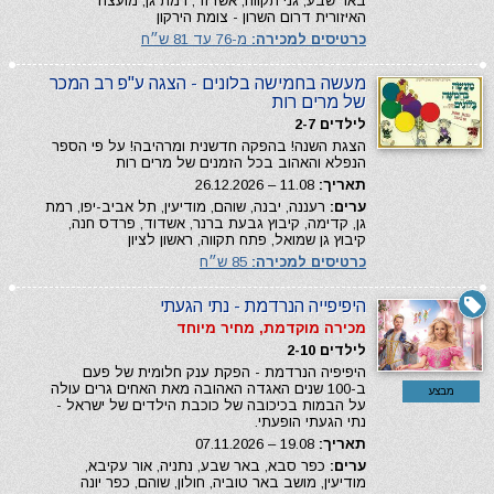
באר שבע, גני תקווה, אשדוד, רמת גן, מועצה
האיזורית דרום השרון - צומת הירקון
כרטיסים למכירה:
מ-76 עד 81 ש״ח
מעשה בחמישה בלונים - הצגה ע"פ רב המכר
של מרים רות
לילדים 2-7
הצגת השנה! בהפקה חדשנית ומרהיבה! על פי הספר
הנפלא והאהוב בכל הזמנים של מרים רות
תאריך:
11.08 – 26.12.2026
ערים:
רעננה, יבנה, שוהם, מודיעין, תל אביב-יפו, רמת
גן, קדימה, קיבוץ גבעת ברנר, אשדוד, פרדס חנה,
קיבוץ גן שמואל, פתח תקווה, ראשון לציון
כרטיסים למכירה:
85 ש״ח
היפיפייה הנרדמת - נתי הגעתי
מכירה מוקדמת, מחיר מיוחד
לילדים 2-10
היפיפיה הנרדמת - הפקת ענק חלומית של פעם
ב-100 שנים האגדה האהובה מאת האחים גרים עולה
מבצע
על הבמות בכיכובה של כוכבת הילדים של ישראל -
נתי הגעתי הופעתי.
תאריך:
19.08 – 07.11.2026
ערים:
כפר סבא, באר שבע, נתניה, אור עקיבא,
מודיעין, מושב באר טוביה, חולון, שוהם, כפר יונה