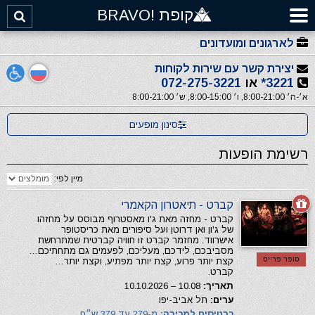
קופת !BRAVO
לארגונים ומועדונים
יצירת קשר עם שירות לקוחות
3221*
או
072-275-3221
א׳-ה׳ 8:00-21:00, ו׳ 8:00-15:00, ש׳ 8:00-21:00
סינון מופעים
רשימת הופעות
מיין לפי:
קברט - תיאטרון הקאמרי
קברט - מחזה מאת ג'ו מאסטרוף מבוסס על מחזהו
של ג'ון ואן דרוטן ועל סיפורים מאת כריסטופר
אישרווד. מחזמר קברט זו חוויה קברטית שמתרחשת
מסביבכם, לידכם, מעליכם, לפעמים גם מתחתיכם…
סופר פרייס
קצת יותר פרוע, קצת יותר מפתיע, וקצת יותר…
קברט.
תאריך:
10.08 – 10.10.2026
ערים:
תל אביב-יפו
כרטיסים למכירה:
מ-279 עד 379 ש״ח