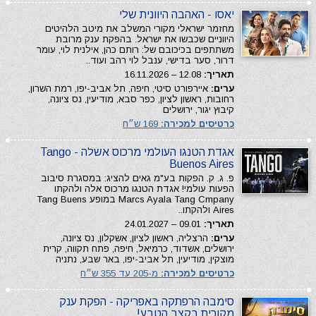
יאסו - האהבה היוונית שלי
מחזמר ישראלי מקורי המשלב את מיטב הלהיטים
היווניים שכבשו את ישראל. בהפקת ענק מרובת
משתתפים בכיכובם של: רותם כהן, אילנית לוי, עומר
דרור, סער בדישי, ענבל לוי רהב ועוד..
תאריך:
12.08 – 16.11.2026
ערים:
איירפורט סיטי, חיפה, תל אביב-יפו, רמת השרון,
רחובות, ראשון לציון, כפר סבא, מודיעין, נס ציונה,
קיבוץ יגור, ירושלים
כרטיסים למכירה:
169 ש״ח
אגדת הטנגו העולמי מרכוס אשלה - Tango
Buenos Aires
פ. ג. ק. הפקות בע"מ גאים להציג: במסגרת סיבוב
הפעות עולמי! אגדת הטנגו מרכוס אלה ולהקתו
Marcs Ayala Tang Cmpany במופע Tang Buens
Aires ולהקתו..
תאריך:
09.01 – 24.01.2027
ערים:
הרצליה, ראשון לציון, אשקלון, נס ציונה,
ירושלים, אשדוד, כרמיאל, חיפה, פתח תקווה, קרית
מוצקין, מודיעין, תל אביב-יפו, באר שבע, נתניה
כרטיסים למכירה:
מ-205 עד 355 ש״ח
סימבה הרפתקה באפריקה - הפקת ענק
מקורית בקצב הטבע!