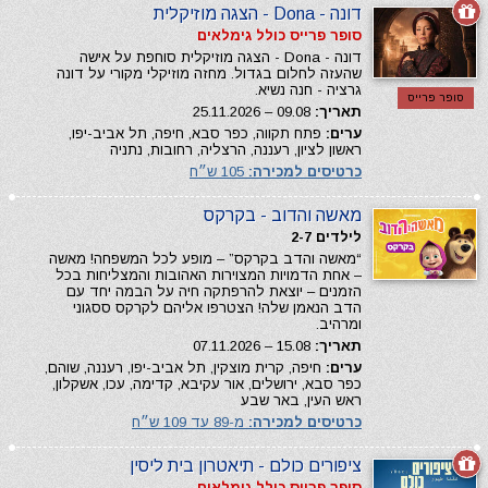
דונה - Dona - הצגה מוזיקלית
סופר פרייס כולל גימלאים
דונה - Dona - הצגה מוזיקלית סוחפת על אישה
שהעזה לחלום בגדול. מחזה מוזיקלי מקורי על דונה
גרציה - חנה נשיא.
סופר פרייס
תאריך:
09.08 – 25.11.2026
ערים:
פתח תקווה, כפר סבא, חיפה, תל אביב-יפו,
ראשון לציון, רעננה, הרצליה, רחובות, נתניה
כרטיסים למכירה:
105 ש״ח
מאשה והדוב - בקרקס
לילדים 2-7
“מאשה והדב בקרקס” – מופע לכל המשפחה! מאשה
– אחת הדמויות המצוירות האהובות והמצליחות בכל
הזמנים – יוצאת להרפתקה חיה על הבמה יחד עם
הדב הנאמן שלה! הצטרפו אליהם לקרקס ססגוני
ומרהיב.
תאריך:
15.08 – 07.11.2026
ערים:
חיפה, קרית מוצקין, תל אביב-יפו, רעננה, שוהם,
כפר סבא, ירושלים, אור עקיבא, קדימה, עכו, אשקלון,
ראש העין, באר שבע
כרטיסים למכירה:
מ-89 עד 109 ש״ח
ציפורים כולם - תיאטרון בית ליסין
סופר פרייס כולל גימלאים