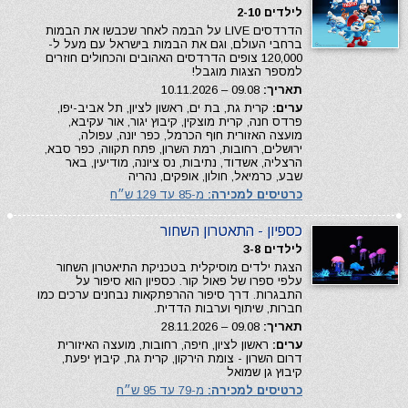
לילדים 2-10
הדרדסים LIVE על הבמה לאחר שכבשו את הבמות
ברחבי העולם, וגם את הבמות בישראל עם מעל ל-
120,000 צופים הדרדסים האהובים והכחולים חוזרים
למספר הצגות מוגבל!
תאריך:
09.08 – 10.11.2026
ערים:
קרית גת, בת ים, ראשון לציון, תל אביב-יפו,
פרדס חנה, קרית מוצקין, קיבוץ יגור, אור עקיבא,
מועצה האזורית חוף הכרמל, כפר יונה, עפולה,
ירושלים, רחובות, רמת השרון, פתח תקווה, כפר סבא,
הרצליה, אשדוד, נתיבות, נס ציונה, מודיעין, באר
שבע, כרמיאל, חולון, אופקים, נהריה
כרטיסים למכירה:
מ-85 עד 129 ש״ח
כספיון - התאטרון השחור
לילדים 3-8
הצגת ילדים מוסיקלית בטכניקת התיאטרון השחור
עלפי ספרו של פאול קור. כספיון הוא סיפור על
התבגרות. דרך סיפור ההרפתקאות נבחנים ערכים כמו
חברות, שיתוף וערבות הדדית.
תאריך:
09.08 – 28.11.2026
ערים:
ראשון לציון, חיפה, רחובות, מועצה האיזורית
דרום השרון - צומת הירקון, קרית גת, קיבוץ יפעת,
קיבוץ גן שמואל
כרטיסים למכירה:
מ-79 עד 95 ש״ח