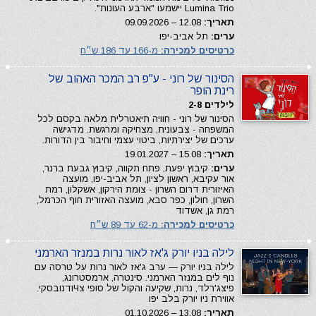
Lumina Trio יישמעו "ארבע העונות".
תאריך:
12.08 – 09.09.2026
ערים:
תל אביב-יפו
כרטיסים למכירה:
מ-166 עד 186 ש״ח
הסינור של רוני - ע"פ רב המכר האהוב של
רינת הופר
לילדים 2-8
הסינור של רוני - חוויה תיאטרלית מלאה בקסם לכל
המשפחה - צבעונית, מצחיקה ומרגשת. מדגישה
ערכים של יצירתיות, ביטוי עצמי וחיבור בין הדורות.
תאריך:
15.08 – 19.01.2027
ערים:
קיבוץ יפעת, פתח תקווה, קיבוץ גבעת ברנר,
אור עקיבא, ראשון לציון, תל אביב-יפו, מועצה
האיזורית דרום השרון - צומת הירקון, אשקלון, רמת
השרון, חולון, כפר סבא, מועצה האזורית חוף הכרמל,
רמת גן, אשדוד
כרטיסים למכירה:
מ-62 עד 89 ש״ח
לילה בניו יורק ג'אז לאור נרות במנזר הארמני
לילה בניו יורק — ערב ג'אז לאור נרות על טרסה עם
נוף לים במנזר הארמני. סינטרה, ארמסטרונג,
פיצג'רלד, נרות, שקיעה והקול של סופי צЧודנובסקי.
אווירת ניו יורק בלב יפו
תאריך:
13.08 – 01.10.2026