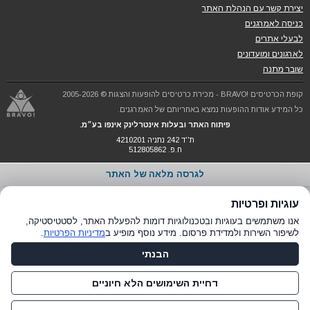
יצירת קשר עם הנהלת האתר
כניסה לאמרגנים
לבעלי אתרים
לארגונים ומועדונים
שובר מתנה
קופת הכרטיסים !BRAVO - מכירת כרטיסים להופעות והצגות © 2005-2026
כל המידע אודות ההופעות נמצא באחריותם של האמרגנים.
פיתוח האתר ובעלות אינטרלינק אינפו בע״מ.
ת''ד 242 נתניה 4210201
ח.פ. 512805862
לגרסה מלאה של האתר
עוגיות ופרטיות
אנו משתמשים בעוגיות ובטכנולוגיות דומות להפעלת האתר, לסטטיסטיקה,
לשיפור השירות ולמדידת פרסום. מידע נוסף מופיע ב
מדיניות הפרטיות
.
הבנתי
דחיית השימושים הלא חיוניים