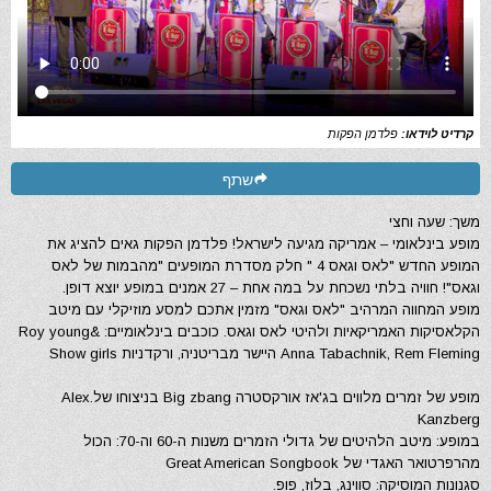
קרדיט לוידאו:
פלדמן הפקות
שתף
משך: שעה וחצי
מופע בינלאומי – אמריקה מגיעה לישראל! פלדמן הפקות גאים להציג את
המופע החדש "לאס וגאס 4 " חלק מסדרת המופעים "מהבמות של לאס
וגאס"! חוויה בלתי נשכחת על במה אחת – 27 אמנים במופע יוצא דופן.
מופע המחווה המרהיב "לאס וגאס" מזמין אתכם למסע מוזיקלי עם מיטב
הקלאסיקות האמריקאיות ולהיטי לאס וגאס. כוכבים בינלאומיים: Roy young&
Anna Tabachnik, Rem Fleming היישר מבריטניה, ורקדניות Show girls
מופע של זמרים מלווים בג'אז אורקסטרה Big zbang בניצוחו של.Alex
Kanzberg
במופע: מיטב הלהיטים של גדולי הזמרים משנות ה-60 וה-70: הכול
מהרפרטואר האגדי של Great American Songbook
סגנונות המוסיקה: סווינג, בלוז, פופ.