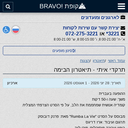
קופת !BRAVO
לארגונים ומועדונים
יצירת קשר עם שירות לקוחות
3221*
או
072-275-3221
א׳-ה׳ 8:00-21:00, ו׳ 8:00-15:00, ש׳ 8:00-21:00
סינון מופעים
עמוד ראשי
/
תיאטרון
/
הצגות
תרקדי איתי - תיאטרון הבימה
תאריך: 28 יוני 2026 - 1 אוגוסט 2026
ארכיון
ההופעה בעברית
משך: שעה ו-50 דקות
קומדיה אנושית שמחממת את הלב, על פי הסרט הצרפתי המצליח.
מבוסס על הסרט "Rumba La Vie" מאת: פרנק דובוסק
תרגום ועיבוד: ארז דריגס
בימוי ועריכה מוסיקלית: מירי לזר