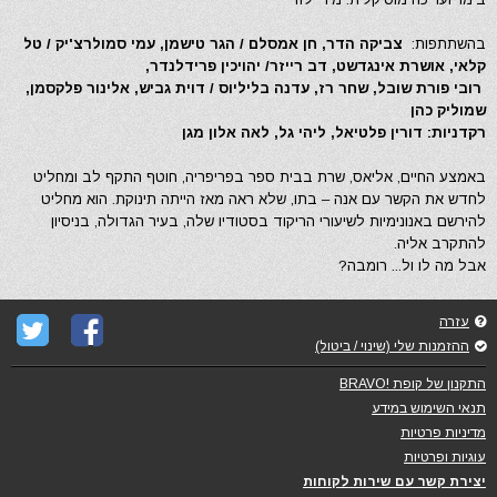
בהשתתפות:
צביקה הדר, חן אמסלם / הגר טישמן, עמי סמולרצ'יק / טל
קלאי, אושרת אינגדשט, דב רייזר/ יהויכין פרידלנדר,
רובי פורת שובל, שחר רז, עדנה בליליוס / דוית גביש, אלינור פלקסמן,
שמוליק כהן
רקדניות: דורין פלטיאל, ליהי גל, לאה אלון מגן
באמצע החיים, אליאס, שרת בבית ספר בפריפריה, חוטף התקף לב ומחליט
לחדש את הקשר עם אנה – בתו, שלא ראה מאז הייתה תינוקת. הוא מחליט
להירשם באנונימיות לשיעורי הריקוד בסטודיו שלה, בעיר הגדולה, בניסיון
להתקרב אליה.
אבל מה לו ול... רומבה?
עזרה
ההזמנות שלי (שינוי / ביטול)
התקנון של קופת !BRAVO
תנאי השימוש במידע
מדיניות פרטיות
עוגיות ופרטיות
יצירת קשר עם שירות לקוחות