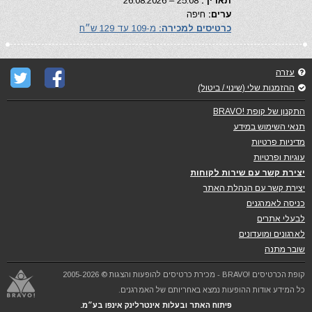
תאריך:
25.08 – 26.08.2026
ערים:
חיפה
כרטיסים למכירה:
מ-109 עד 129 ש״ח
עזרה
ההזמנות שלי (שינוי / ביטול)
התקנון של קופת !BRAVO
תנאי השימוש במידע
מדיניות פרטיות
עוגיות ופרטיות
יצירת קשר עם שירות לקוחות
יצירת קשר עם הנהלת האתר
כניסה לאמרגנים
לבעלי אתרים
לארגונים ומועדונים
שובר מתנה
קופת הכרטיסים !BRAVO - מכירת כרטיסים להופעות והצגות © 2005-2026
כל המידע אודות ההופעות נמצא באחריותם של האמרגנים.
פיתוח האתר ובעלות אינטרלינק אינפו בע״מ.