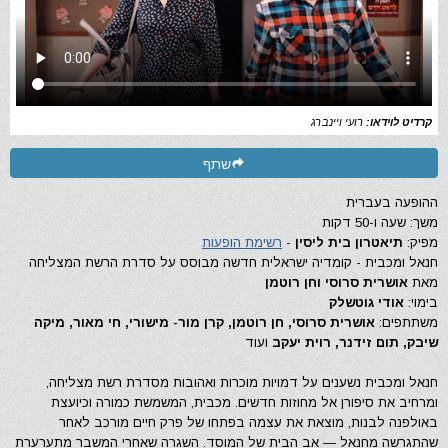
קרדיט לוידאו:
רועי ויינברג
שתף
ההופעה בעברית
משך: שעה ו-50 דקות
מפיק:
תיאטרון בית ליסין
-
רשימת הופעות
חנאל ומכבית - קומדיה ישראלית חדשה מבוסס על סדרת הרשת המצליחה
מאת
אושרית סרוסי וחן רוטמן
בימוי:
אודי גוטשלק
משתתפים:
אושרית סרוסי, חן רוטמן, קרן מור- מישורי, חי מאור, מיקה
שיבק, תום זידנר, רוית יעקב
ועוד
חנאל ומכבית נשענים על דמויות מוכרות ואהובות מסדרת רשת מצליחה,
ומרחיב את סיפורן אל מחוזות חדשים. מכבית, המשמשת כמורה וכיועצת
באולפנה לבנות, מוצאת את עצמה בפתחו של פרק חיים מורכב לאחר
שהתגרשה מחנאל — אב הבית של המוסד. השגרה שאחרי המשבר מתערערת