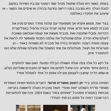
באחת, כאשר היא מגלה שחנאל מנהל קשר רומנטי עם בת השירות במקום.
לנוכח הגילוי, היא מציבה בפניו דרישה נחרצת וברורה: או שיסיים את הקשר – או
שיעזוב את תפקידו באולפנה.
בצד זאת, מפגש אקראי אך משמעותי עם קולגה מחדר המורים מניע את
מכבית למסע אישי חדש. אותה קולגה יוצרת עבורה פרופיל באפליקציית
היכרויות, ומבלי שתכננה זאת, מכבית מוצאת את עצמה אטОאט נשאבת
לעולם שלא הכירה, עולם שמטלטל את עולמה הפנימי ומאפשר לה לראות את
עצמה מזווית רעננה. התמורות בחייה של מכבית לא נשארות באוויר – הן
מערערות את חנאל, מטלטלות את שיווי המשקל שלו ומעלות שאלות שלא העז
להתמודד איתן.
על רקע כל אלה צפה ועולה השאלה הבלתי נמנעת: האם עשוי להתקיים
ביניהם איחוד מחודש, כזה שיוכל לפרום את הקשרים הסבוכים שאליהם נקלעו,
או שמא הדרך שחצבו לעצמם מובילה אותם כל אחד למסלול אחר?
המחזה נכתב בידי
חן רוטמן
ו
אושרית סרוסי
, היוצרים והתסריטאיות העומדות
מאחורי סדרת הקאלט "זאת וזאתי". חנאל ומכבית הועלה לראשונה בקריאה
מבוימת במסגרת פסטיבל "פותחים במה" בשנת 2024, וזכה שם להתעניינות
רבה שכבר רמזה על מסעו הבימתי העתידי.