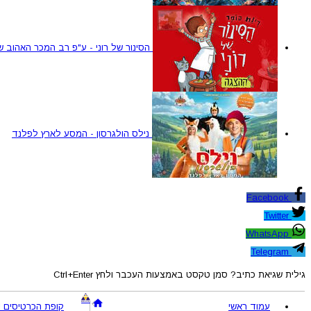
הסינור של רוני - ע"פ רב המכר האהוב ש
נילס הולגרסון - המסע לארץ לפלנד
Facebook
Twitter
WhatsApp
Telegram
גילית שגיאת כתיב? סמן טקסט באמצעות העכבר ולחץ Ctrl+Enter
עמוד ראשי
קופת הכרטיסים !BRAVO - מכירת כרטיסים להופעות והצגות © 005-2026