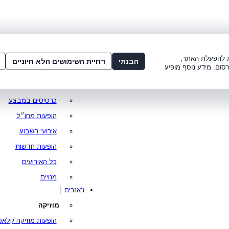
שלום:
3221*
או
072-275-3221
מדור
 8:00-21:00
עמוד ראשי
ות להפעלת האתר,
הבנתי
דחיית השימושים הלא חיוניים
סום. מידע נוסף מופיע
סופר פרייס
מופעים מומלצים
כרטיסים במבצע
הופעות מחו״ל
אירועי השבוע
הופעות חדשות
כל האירועים
מנויים
ז'אנרים
מוזיקה
הופעות מוזיקה קלאס