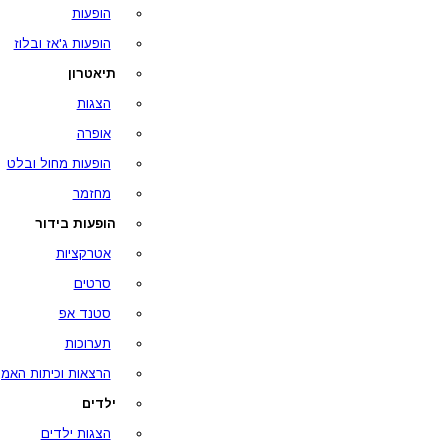
הופעות
הופעות ג'אז ובלוז
תיאטרון
הצגות
אופרה
הופעות מחול ובלט
מחזמר
הופעות בידור
אטרקציות
סרטים
סטנד אפ
תערוכות
הרצאות וכיתות האמן
ילדים
הצגות ילדים