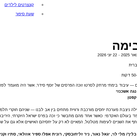
קונצרטים לילדים
שעת סיפור
בימה
רית
ת
 — עיבוד בימתי מרתק לסרטו זוכה הפרסים של יוסף סידר, אשר היה מועמד לפר
נגה אשכנזי
קפטן
ה ניצבת מערכת יחסים מורכבת ורוויית מתחים בין אב לבנו — שניהם חוקרי תל
ד בעולם האקדמי. כאשר אחד מהם מתבשר כי זכה בפרס ישראל היוקרתי, היריבו
ף את השניים לעימות מטלטל, המאיים לא רק על יחסיהם האישיים אלא גם על ש
ליך/ מלי לוי, יגאל נאור, ניר זליחובסקי, רונית אפל/ ספיר אזולאי, סתיו וקניו