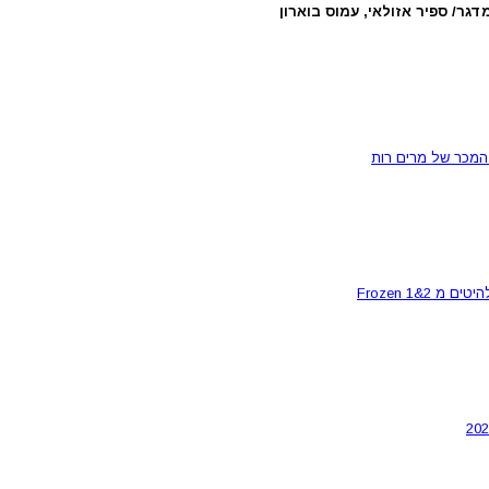
גר/ ספיר אזולאי, עמוס בוארון​
המכר של מרים רות
Frozen 1&