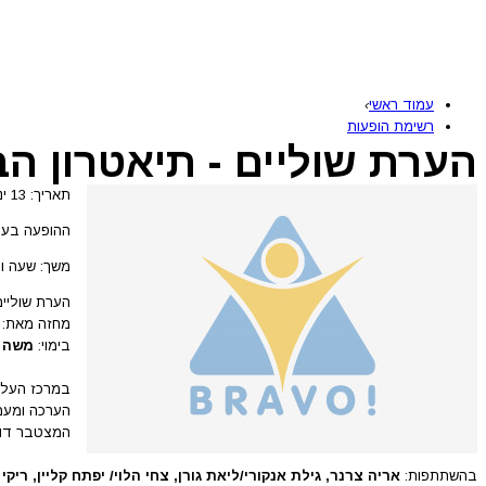
עמוד ראשי
›
רשימת הופעות
הערת שוליים - תיאטרון ה
תאריך: 13 ינואר 2025 - 22 יוני 2026
ההופעה בעב
משך: שעה ו-50 דקו
הערת שוליים
מחזה מאת:
בימוי:
משה 
במרכז העליל
הערכה ומעמ
המצטבר דוח
בהשתתפות:
אריה צרנר, גילת אנקורי/ליאת גורן, צחי הלוי/ יפתח קליין, ריקי ב