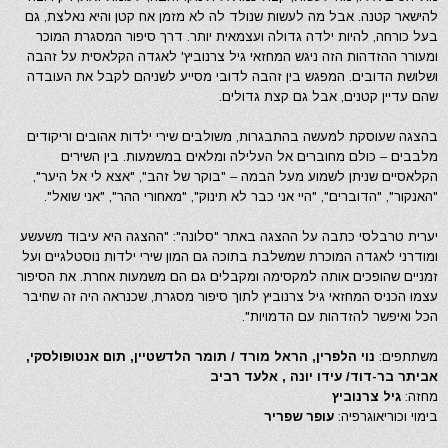
להישאר קטנה. אבל מה לעשות שנולד לה לא מזמן אח קטן והיא נאלצת, גם
בעל כורחה, להיות ילדה גדולה ועצמאית יותר. דרך סיפור המסגרת המוכר
ומעורר ההזדהות הזה ניגש המחזאי גיל צרנוביץ' לאגדה הקלאסית על זהבה
ושלושת הדובים. המפגש בין זהבה לדובי מסייע לשניהם לקבל את העובדה
שהם עדיין קטנים, אבל גם קצת גדולים.
בהצגה שעוסקת למעשה בהתבגרות, משולבים שירי ילדות אהובים וריקודים
מלבבים – כולם מחוברים אל העלילה ומלאים במשמעות. בין השירים
הקלאסיים שניתן לשמוע מעל הבמה – "בוקר של זהב", "אצא לי אל היער",
"האנקור", "הדוברים", "היי אני כבר לא תינוק", "מאחורי ההר", "אני שואל".
יערית טרבלסי כתבה על ההצגה באתר "סלונה": "ההצגה היא עיבוד משעשע
ומודרני לאגדה המוכרת שמשלבת בתוכה גם המון שירי ילדות נוסטלגיים ועל
זמניים שהופכים אותה למקסימה ומקבלים גם הם משמעות אחרת. את הסיפור
עצמו הכניס המחזאי גיל צרנוביץ לתוך סיפור מסגרת, שכנראה היה זה שחיבר
הכל ואיפשר להזדהות עם הדמויות".
משתתפים:
נוי הלפרין, הראל מורד / תומר הלדשטיין, תום אנטופולסקי,
אביתר בר-דוד/ עידו יונה , אלעד רביב
מחזה:
גיל צרנוביץ
בימוי וכוריאוגרפיה:
עופר שפריר