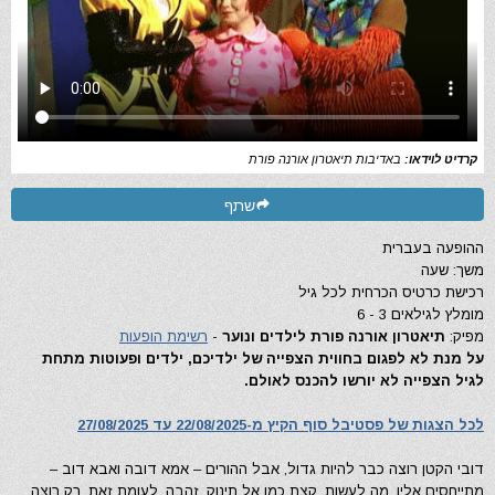
קרדיט לוידאו:
באדיבות תיאטרון אורנה פורת
שתף
ההופעה בעברית
משך: שעה
רכישת כרטיס הכרחית לכל גיל
מומלץ לגילאים 3 - 6
מפיק:
תיאטרון אורנה פורת לילדים ונוער
-
רשימת הופעות
על מנת לא לפגום בחווית הצפייה של ילדיכם, ילדים ופעוטות מתחת
לגיל הצפייה לא יורשו להכנס לאולם.
לכל הצגות של פסטיבל סוף הקיץ מ-22/08/2025 עד 27/08/2025
דובי הקטן רוצה כבר להיות גדול, אבל ההורים – אמא דובה ואבא דוב –
מתייחסים אליו, מה לעשות, קצת כמו אל תינוק. זהבה, לעומת זאת, רק רוצה