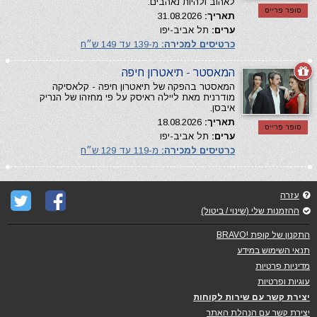
לאהוב ולהיות נאהבים.
סופר פרייס
תאריך:
31.08.2026
ערים:
תל אביב-יפו
כרטיסים למכירה:
מ-139 עד 149 ש״ח
המאסטר - תיאטרון חיפה
המאסטר בהפקה של תיאטרון חיפה - קלאסיקה
מודרנית מאת ליילה ראיסק על פי מחזהו של הנריק
איבסן.
תאריך:
18.08.2026
סופר פרייס
ערים:
תל אביב-יפו
כרטיסים למכירה:
מ-119 עד 129 ש״ח
עזרה
ההזמנות שלי (שינוי / ביטול)
התקנון של קופת !BRAVO
תנאי השימוש במידע
מדיניות פרטיות
עוגיות ופרטיות
יצירת קשר עם שירות לקוחות
יצירת קשר עם הנהלת האתר