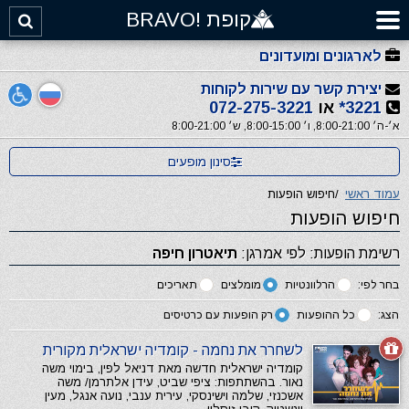
קופת !BRAVO
לארגונים ומועדונים
יצירת קשר עם שירות לקוחות
3221*
או
072-275-3221
א׳-ה׳ 8:00-21:00, ו׳ 8:00-15:00, ש׳ 8:00-21:00
סינון מופעים
עמוד ראשי
/
חיפוש הופעות
חיפוש הופעות
רשימת הופעות: לפי אמרגן:
תיאטרון חיפה
בחר לפי:
הרלוונטיות
מומלצים
תאריכים
הצג:
כל ההופעות
רק הופעות עם כרטיסים
לשחרר את נחמה - קומדיה ישראלית מקורית
קומדיה ישראלית חדשה מאת דניאל לפין, בימוי משה
נאור. בהשתתפות: ציפי שביט, עידן אלתרמן/ משה
אשכנזי, שלמה וישינסקי, עירית ענבי, נועה אנגל, מעין