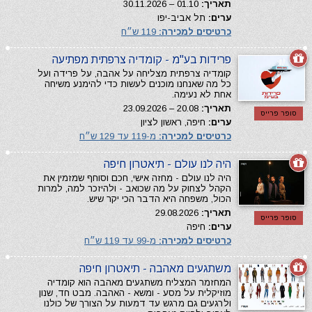
תאריך:
01.10 – 30.11.2026
ערים:
תל אביב-יפו
כרטיסים למכירה:
119 ש״ח
פרידות בע"מ - קומדיה צרפתית מפתיעה
קומדיה צרפתית מצליחה על אהבה, על פרידה ועל
כל מה שאנחנו מוכנים לעשות כדי להימנע משיחה
אחת לא נעימה.
תאריך:
20.08 – 23.09.2026
סופר פרייס
ערים:
חיפה, ראשון לציון
כרטיסים למכירה:
מ-119 עד 129 ש״ח
היה לנו עולם - תיאטרון חיפה
היה לנו עולם - מחזה אישי, חכם וסוחף שמזמין את
הקהל לצחוק על מה שכואב - ולהיזכר למה, למרות
הכול, משפחה היא הדבר הכי יקר שיש.
תאריך:
29.08.2026
סופר פרייס
ערים:
חיפה
כרטיסים למכירה:
מ-99 עד 119 ש״ח
משתגעים מאהבה - תיאטרון חיפה
המחזמר המצליח משתגעים מאהבה הוא קומדיה
מוזיקלית על מסע - ומשא - האהבה. מבט חד, שנון
ולרגעים גם מרגש עד דמעות על הצורך של כולנו