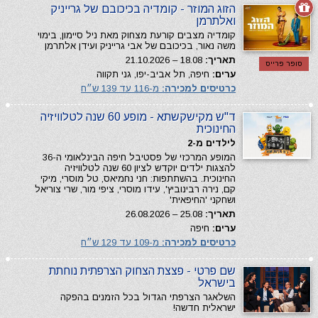
הזוג המוזר - קומדיה בכיכובם של גרייניק
ואלתרמן
קומדיה מצבים קורעת מצחוק מאת ניל סיימון, בימוי
משה נאור, בכיכובם של אבי גרייניק ועידן אלתרמן
תאריך:
18.08 – 21.10.2026
סופר פרייס
ערים:
חיפה, תל אביב-יפו, גני תקווה
כרטיסים למכירה:
מ-116 עד 139 ש״ח
ד"ש מקישקשתא - מופע 60 שנה לטלוויזיה
החינוכית
לילדים מ-2
המופע המרכזי של פסטיבל חיפה הבינלאומי ה-36
להצגות ילדים יוקדש לציון 60 שנה לטלוויזיה
החינוכית. בהשתתפות: חני נחמיאס, טל מוסרי, מיקי
קם, נירה רבינוביץ', עידו מוסרי, ציפי מור, שרי צוריאל
ושחקני 'החיפאית'
תאריך:
25.08 – 26.08.2026
ערים:
חיפה
כרטיסים למכירה:
מ-109 עד 129 ש״ח
שם פרטי - פצצת הצחוק הצרפתית נוחתת
בישראל
השלאגר הצרפתי הגדול בכל הזמנים בהפקה
ישראלית חדשה!