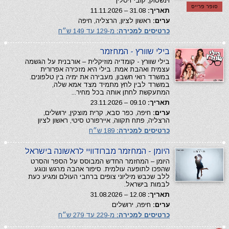
וינשטוק, קובי זיסלין
סופר פרייס
תאריך:
31.08 – 11.11.2026
ערים:
ראשון לציון, הרצליה, חיפה
כרטיסים למכירה:
מ-129 עד 149 ש״ח
בילי שוורץ - המחזמר
בילי שוורץ - קומדיה מוזיקלית – אורבנית על הגשמה
עצמית ואהבת אמת. בילי היא מזכירה אפרורית
במשרד רואי חשבון, מעבירה את ימיה בין טלפונים.
במשרד לבין לחץ מתמיד מצד אמא שלה,
המתעקשת לחתן אותה בכל מחיר...
תאריך:
09.10 – 23.11.2026
ערים:
חיפה, כפר סבא, קרית מוצקין, ירושלים,
הרצליה, פתח תקווה, איירפורט סיטי, ראשון לציון
כרטיסים למכירה:
189 ש״ח
היומן - המחזמר מברודוויי לראשונה בישראל
היומן – המחזמר החדש המבוסס על הספר והסרט
שהפכו לתופעה עולמית. סיפור אהבה מרגש ונוגע
ללב שכבש מיליוני צופים ברחבי העולם ומגיע כעת
לבמות בישראל.
תאריך:
12.08 – 31.08.2026
ערים:
חיפה, ירושלים
כרטיסים למכירה:
מ-229 עד 279 ש״ח