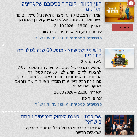
הזוג המוזר - קומדיה בכיכובם של גרייניק
ואלתרמן
קומדיה מצבים קורעת מצחוק מאת ניל סיימון, בימוי
משה נאור, בכיכובם של אבי גרייניק ועידן אלתרמן
תאריך:
18.08 – 21.10.2026
סופר פרייס
ערים:
חיפה, תל אביב-יפו, גני תקווה
כרטיסים למכירה:
מ-116 עד 139 ש״ח
ד"ש מקישקשתא - מופע 60 שנה לטלוויזיה
החינוכית
לילדים מ-2
המופע המרכזי של פסטיבל חיפה הבינלאומי ה-36
להצגות ילדים יוקדש לציון 60 שנה לטלוויזיה
החינוכית. בהשתתפות: חני נחמיאס, טל מוסרי, מיקי
קם, נירה רבינוביץ', עידו מוסרי, ציפי מור, שרי צוריאל
ושחקני 'החיפאית'
תאריך:
25.08 – 26.08.2026
ערים:
חיפה
כרטיסים למכירה:
מ-109 עד 129 ש״ח
שם פרטי - פצצת הצחוק הצרפתית נוחתת
בישראל
השלאגר הצרפתי הגדול בכל הזמנים בהפקה
ישראלית חדשה!