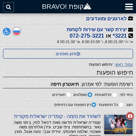
קופת !BRAVO
לארגונים ומועדונים
יצירת קשר עם שירות לקוחות
3221*
או
072-275-3221
א׳-ה׳ 8:00-21:00, ו׳ 8:00-15:00, ש׳ 8:00-21:00
סינון מופעים
עמוד ראשי
/
חיפוש הופעות
חיפוש הופעות
רשימת הופעות: לפי אמרגן:
תיאטרון חיפה
בחר לפי:
הרלוונטיות
מומלצים
תאריכים
הצג:
כל ההופעות
רק הופעות עם כרטיסים
לשחרר את נחמה - קומדיה ישראלית מקורית
קומדיה ישראלית חדשה מאת דניאל לפין, בימוי משה
נאור. בהשתתפות: ציפי שביט, עידן אלתרמן/ משה
אשכנזי, שלמה וישינסקי, עירית ענבי, נועה אנגל, מעין