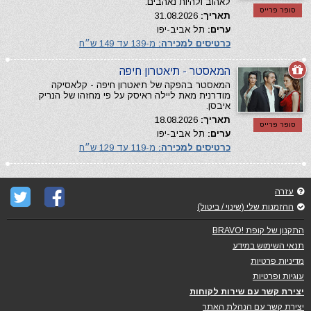
לאהוב ולהיות נאהבים.
סופר פרייס
תאריך:
31.08.2026
ערים:
תל אביב-יפו
כרטיסים למכירה:
מ-139 עד 149 ש״ח
המאסטר - תיאטרון חיפה
המאסטר בהפקה של תיאטרון חיפה - קלאסיקה
מודרנית מאת ליילה ראיסק על פי מחזהו של הנריק
איבסן.
תאריך:
18.08.2026
סופר פרייס
ערים:
תל אביב-יפו
כרטיסים למכירה:
מ-119 עד 129 ש״ח
עזרה
ההזמנות שלי (שינוי / ביטול)
התקנון של קופת !BRAVO
תנאי השימוש במידע
מדיניות פרטיות
עוגיות ופרטיות
יצירת קשר עם שירות לקוחות
יצירת קשר עם הנהלת האתר