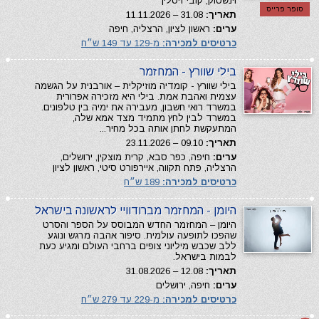
וינשטוק, קובי זיסלין
סופר פרייס
תאריך:
31.08 – 11.11.2026
ערים:
ראשון לציון, הרצליה, חיפה
כרטיסים למכירה:
מ-129 עד 149 ש״ח
בילי שוורץ - המחזמר
בילי שוורץ - קומדיה מוזיקלית – אורבנית על הגשמה
עצמית ואהבת אמת. בילי היא מזכירה אפרורית
במשרד רואי חשבון, מעבירה את ימיה בין טלפונים.
במשרד לבין לחץ מתמיד מצד אמא שלה,
המתעקשת לחתן אותה בכל מחיר...
תאריך:
09.10 – 23.11.2026
ערים:
חיפה, כפר סבא, קרית מוצקין, ירושלים,
הרצליה, פתח תקווה, איירפורט סיטי, ראשון לציון
כרטיסים למכירה:
189 ש״ח
היומן - המחזמר מברודוויי לראשונה בישראל
היומן – המחזמר החדש המבוסס על הספר והסרט
שהפכו לתופעה עולמית. סיפור אהבה מרגש ונוגע
ללב שכבש מיליוני צופים ברחבי העולם ומגיע כעת
לבמות בישראל.
תאריך:
12.08 – 31.08.2026
ערים:
חיפה, ירושלים
כרטיסים למכירה:
מ-229 עד 279 ש״ח