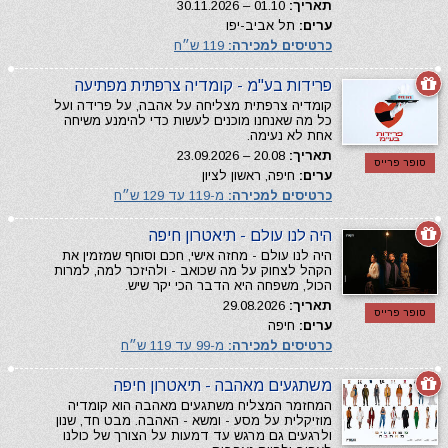
תאריך:
01.10 – 30.11.2026
ערים:
תל אביב-יפו
כרטיסים למכירה:
119 ש״ח
פרידות בע"מ - קומדיה צרפתית מפתיעה
קומדיה צרפתית מצליחה על אהבה, על פרידה ועל
כל מה שאנחנו מוכנים לעשות כדי להימנע משיחה
אחת לא נעימה.
תאריך:
20.08 – 23.09.2026
סופר פרייס
ערים:
חיפה, ראשון לציון
כרטיסים למכירה:
מ-119 עד 129 ש״ח
היה לנו עולם - תיאטרון חיפה
היה לנו עולם - מחזה אישי, חכם וסוחף שמזמין את
הקהל לצחוק על מה שכואב - ולהיזכר למה, למרות
הכול, משפחה היא הדבר הכי יקר שיש.
תאריך:
29.08.2026
סופר פרייס
ערים:
חיפה
כרטיסים למכירה:
מ-99 עד 119 ש״ח
משתגעים מאהבה - תיאטרון חיפה
המחזמר המצליח משתגעים מאהבה הוא קומדיה
מוזיקלית על מסע - ומשא - האהבה. מבט חד, שנון
ולרגעים גם מרגש עד דמעות על הצורך של כולנו