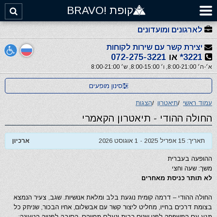
קופת !BRAVO
לארגונים ומועדונים
יצירת קשר עם שירות לקוחות
3221*
או
072-275-3221
א׳-ה׳ 8:00-21:00, ו׳ 8:00-15:00, ש׳ 8:00-21:00
סינון מופעים
עמוד ראשי
/
תיאטרון
/
הצגות
החולה ההודי - תיאטרון הקאמרי
תאריך: 15 אפריל 2025 - 1 אוגוסט 2026
ארכיון
ההופעה בעברית
משך: שעה וחצי
לא תותר כניסת מאחרים
החולה ההודי – דרמה קומית נוגעת בלב ומלאת אנושיות. שגב, צעיר הנמצא
בצומת דרכים בחייו, מחליט ליצור קשר עם אבשלום, אחיו הבכור, שניתק כל
מגע עם המשפחה לפני שנים רבות ונעלם מחייהם. הסיבה לפנייה הטעונה: