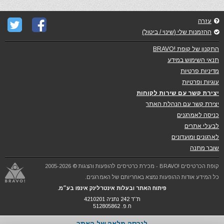
עזרה
ההזמנות שלי (שינוי / ביטול)
התקנון של קופת !BRAVO
תנאי השימוש במידע
מדיניות פרטיות
עוגיות ופרטיות
יצירת קשר עם שירות לקוחות
יצירת קשר עם הנהלת האתר
כניסה לאמרגנים
לבעלי אתרים
לארגונים ומועדונים
שובר מתנה
קופת הכרטיסים !BRAVO - מכירת כרטיסים להופעות והצגות © 2005-2026
כל המידע אודות ההופעות נמצא באחריותם של האמרגנים.
פיתוח האתר ובעלות אינטרלינק אינפו בע״מ.
ת''ד 242 נתניה 4210201
ח.פ. 512805862
לגרסה מלאה של האתר