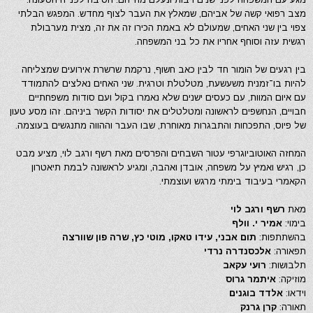
מצב רפואי קשה של אביהם, שמאלץ את העבר לצוף מחדש. המפגש הבלתי
צפוי בין שני האחים, שמעולם לא באמת הכירו זה את זה, מצית מערבולת
רגשית עזה וסוחף אחריו את כל בני המשפחה.
בין רגעים של הומור חד לבין כאב חשוף, נרקמת שרשרת אירועים שמצליחה
להיות בו־זמנית משעשעת, מטלטלת וטרגית. שני האחים נאלצים להתמודד
עם איום המוות, עם כעסים ישנים שלא נאמרו בקול ועם סודות משפחתיים
חבויים, הנחשפים לראשונה ומטלטלים את יסודות הקשר ביניהם. זהו מסע טעון
של פיוס, התפכחות והתבגרות מאוחרת, שבו העבר וההווה מתנגשים בעוצמה.
המחזה האוטוביוגרפי עטור השבחים והפרסים מאת רשף ורגב לוי, מציע מבט
כן, רגיש ואמיץ על משפחה, אובדן ואהבה, ומגיע לראשונה לבמת תיאטרון
הקאמרי בעיבוד בימתי מרגש ועוצמתי.
מאת
רשף ורגב לוי
בימוי:
אמיר י. וולף
בהשתתפות:
תום אבני, עידו טאקו, מוטי כץ, שרה פון שוורצה
תפאורה:
אלכסנדרה נרדי
תלבושות:
רועי עקאב
מוזיקה:
איתמר גרוס
וידאו:
אלדד בוגנים
תאורה:
קרן גרנק