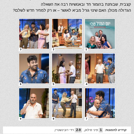
קצבית, שבוחנת בהומור חד ובאנושיות רבה את השאלה
הגדולה מכולן: האם שינוי גורל מביא לאושר – או רק למחיר חדש לשלם?
3
2
1
6
5
4
9
8
7
קרדיט לתמונות:
1
פיני סילוק
,
2-9
רדי רובינשטיין