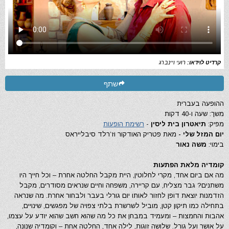
קרדיט לוידאו:
רועי ויינברג
שתף
ההופעה בעברית
משך: שעה ו-40 דקות
מפיק:
תיאטרון בית ליסין
-
רשימת הופעות
יום המזל שלי -
מאת פטריק האודקור וז’רלד סיבלייראס
בימוי:
משה נאור
קומדיה מלאת הפתעות
מה אם ביום אחד, מקרי לחלוטין, היית מקבל החלטה אחרת – וכל חייך היו
משתנים? גבר מצליח, עם קריירה, משפחה וחיים שנראים מסודרים, מקבל
הזדמנות יוצאת דופן לחזור לאותו יום גורלי בעבר ולבחור אחרת. מה שנראה
בתחילה כמו תיקון קטן, מוביל לשרשרת בלתי צפויה של מפגשים, שינויים,
אהבות והחמצות – ומעמיד במבחן את כל מה שהוא חשב שהוא יודע על עצמו,
על אושר ועל גורל. שלושה זוגות, לילה אחד, החלטה אחת – וקומדיה שנונה,