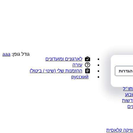
גודל גופן:
a
a
a
לארגונים ומועדונים
י
עזרה
ס
ההזמנות שלי (שינוי / ביטול)
הגדרות
ומלצים
русский
במבצע
חו״ל
בוע
דשות
ים
זיקה קלאסית