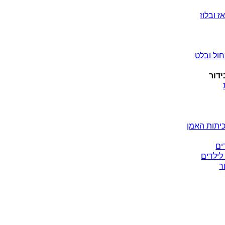
ז ובלוז
ול ובלט
ידור
יתות האמן
ים
לילדים
ר