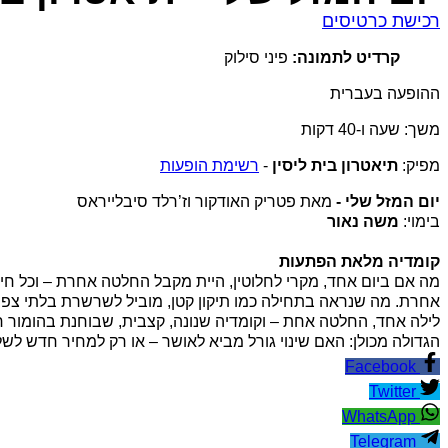
רכישת כרטיסים
קרדיט לתמונה:
פיני סילוק
ההופעה בעברית
משך: שעה ו-40 דקות
מפיק:
תיאטרון בית ליסין
-
רשימת הופעות
יום המזל שלי -
מאת פטריק האודקור וז’רלד סיבלייראס
בימוי:
משה נאור
קומדיה מלאת הפתעות
מה אם ביום אחד, מקרי לחלוטין, היית מקבל החלטה אחרת – וכל חיי
אחרת. מה שנראה בתחילה כמו תיקון קטן, מוביל לשרשרת בלתי צפויה
לילה אחד, החלטה אחת – וקומדיה שנונה, קצבית, שבוחנת בהומור 
הגדולה מכולן: האם שינוי גורל מביא לאושר – או רק למחיר חדש לש
Facebook
Twitter
WhatsApp
Telegram