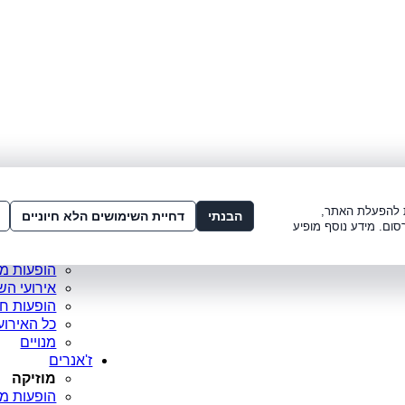
לתשלום:
3221*
או
072-275-3221
מדור
ו׳ 8:00-15:00, ש׳ 8:00-21:00
עמוד ראש
ות להפעלת האתר,
סופר פריי
הבנתי
דחיית השימושים הלא חיוניים
סום. מידע נוסף מופיע
מופעים מ
כרטיסים 
הופעות מ
אירועי הש
הופעות ח
כל האירוע
מנויים
ז'אנרים
מוזיקה
הופעות מו