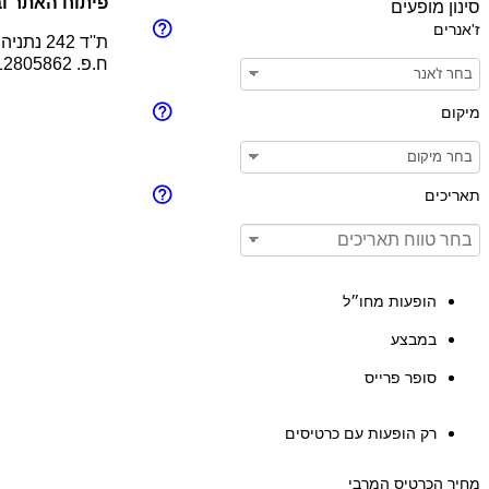
פיתוח האתר וב
סינון מופעים
ז'אנרים
ת''ד 242 נתניה 4210201
ח.פ. 512805862
מיקום
תאריכים
הופעות מחו״ל
במבצע
סופר פרייס
רק הופעות עם כרטיסים
מחיר הכרטיס המרבי