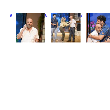
9
8
7