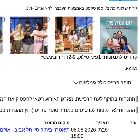
גילית שגיאת כתיב? סמן טקסט באמצעות העכבר ולחץ Ctrl+Enter
3
2
1
קרדיט לתמונות:
1
פיני סילוק
,
2-9
רדי רובינשטיין
מבצע
סופר פרייס כולל גימלאים
ההנחות בתוקף לעת הרכישה. מארגן האירוע רשאי להפסיק את המ
ההנחות לא תקפות לכרטיסים במחיר סופר פרייס (חוץ מהנחות ב
עיר
תאריך
מיקום ההצגה
שבת, 08.08.2026
תיאטרון בית ליסין תל אביב - אולם ד
18:00