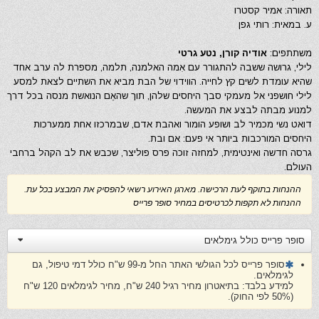
תאורה: אמיר קסטרו
ע. במאית: רותי גפן
משתתפים:
אודיה קורן, נטע גרטי
לילי, גרושה ששבה להתגורר עם אִמה האלמנה, תלמה, מספרת לה ערב אחד
שהיא עומדת לשים קץ לחייה. הווידוי של הבת מביא את השתיים לצאת למסע
לילי חושפני אל מעמקי סבך היחסים שלהן, תוך שהאֵם הנואשת מנסה בכל דרך
למנוע מבתה לבצע את המעשה.
דואט נשי מכמיר לב ושופע הומור ואהבת אדם, שבמרכזו אחת ממערכות
היחסים המורכבות ביותר אי פעם: אם ובת.
גרסה חדשה ואינטימית, למחזה זוכה פרס פוליצר, שכבש את לב הקהל ברחבי
העולם.
ההנחות בתוקף לעת הרכישה. מארגן האירוע רשאי להפסיק את המבצע בכל עת.
ההנחות לא תקפות לכרטיסים במחיר סופר פרייס
סופר פרייס כולל גימלאים
סופר פרייס לכל הגולשי האתר החל מ-99 ש"ח כולל דמי טיפול, גם
לגימלאים.
למידע בלבד: בתיאטרון מחיר רגיל 240 ש"ח, מחיר לגימלאים 120 ש"ח
(50% לפי החוק).