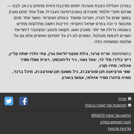
במרכז העלילה ניצבת מערכת יחסים מורכבת ורוויית מתחים בין אב לבנו —
שניהם חוקרי תלמוד מוערכים באוניברסיטה העברית, שכל אחד מהם נאבק
במשך שנים על הכרה, הערכה ומעמד בעולם האקדמי. כאשר אחד מהם
מתבשר כי זכה בפרס ישראל היוקרתי, היריבות הישנה מתלקחת מחדש
בעוצמה גדולה אף יותר. מאבק האגו, הקנאה והכאב המצטבר דוחף את
השניים לעימות מטלטל, המאיים לא רק על יחסיהם האישיים אלא גם על
שלמות המשפחה כולה.
בהשתתפות:
אריה צרנר, גילת אנקורי/ליאת גורן, צחי הלוי/ יפתח קליין,
ריקי בליך/ מלי לוי, יגאל נאור, ניר זליחובסקי, רונית אפל/ ספיר
אזולאי, סתיו וקניו,
שפי מרציאנו/ חנן שוורצברג, ניל משען/ חנן שוורצברג, מיכל ברנד,
מאיה מדגר/ ספיר אזולאי, עמוס בוארון​
עזרה
ההזמנות שלי (שינוי / ביטול)
התקנון של קופת !BRAVO
תנאי השימוש במידע
מדיניות פרטיות