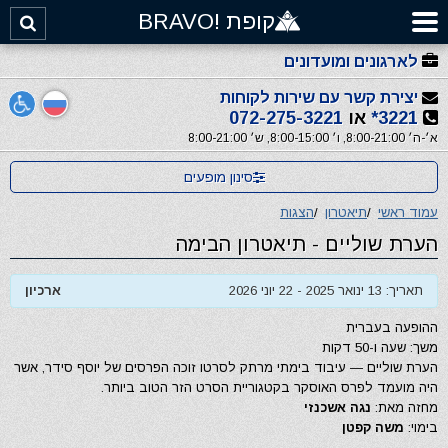
קופת !BRAVO
לארגונים ומועדונים
יצירת קשר עם שירות לקוחות
3221*
או
072-275-3221
א׳-ה׳ 8:00-21:00, ו׳ 8:00-15:00, ש׳ 8:00-21:00
סינון מופעים
עמוד ראשי
/
תיאטרון
/
הצגות
הערת שוליים - תיאטרון הבימה
תאריך: 13 ינואר 2025 - 22 יוני 2026
ארכיון
ההופעה בעברית
משך: שעה ו-50 דקות
הערת שוליים — עיבוד בימתי מרתק לסרטו זוכה הפרסים של יוסף סידר, אשר
היה מועמד לפרס האוסקר בקטגוריית הסרט הזר הטוב ביותר.
מחזה מאת:
נגה אשכנזי
בימוי:
משה קפטן