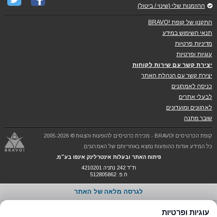
ההזמנות שלי (שינוי / ביטול)
התקנון של קופת !BRAVO
תנאי השימוש במידע
מדיניות פרטיות
עוגיות ופרטיות
יצירת קשר עם שירות לקוחות
יצירת קשר עם הנהלת האתר
כניסה לאמרגנים
לבעלי אתרים
לארגונים ומועדונים
שובר מתנה
קופת הכרטיסים !BRAVO - מכירת כרטיסים להופעות והצגות © 2005-2026
כל המידע אודות ההופעות נמצא באחריותם של האמרגנים.
פיתוח האתר ובעלות אינטרלינק אינפו בע״מ.
ת''ד 242 נתניה 4210201
ח.פ. 512805862
לגרסה מלאה של האתר
עוגיות ופרטיות