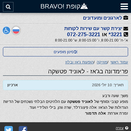
קופת !BRAVO
לארגונים ומועדונים
יצירת קשר עם שירות לקוחות
3221*
או
072-275-3221
א׳-ה׳ 8:00-21:00, ו׳ 8:00-15:00, ש׳ 8:00-21:00
סינון מופעים
עמוד ראשי
/
מוזיקה
/
הופעות ג'אז ובלוז
פרימדונה בג'אז - לאוניד פטשקה
תאריך: 10 יולי 2026
ארכיון
משך: שעה ורבע
מופע קצבי וסוחף של
לאוניד פטשקה
עם הלהיטים הבלתי נשכחים של הדיוות
הגדולות של הג'אז: אלה פיצג'רלד, שרה ווהן, בילי הולידיי ועוד.
זמרת אורחת:
אלה תדמור
עזרה