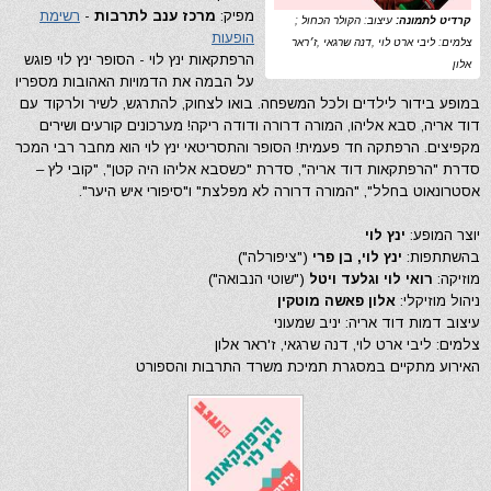
מפיק:
מרכז ענב לתרבות
-
רשימת
קרדיט לתמונה:
עיצוב: הקולר הכחול ;
הופעות
צלמים: ליבי ארט לוי ,דנה שרגאי ,ז׳ראר
הרפתקאות ינץ לוי -
הסופר ינץ לוי פוגש
אלון
על הבמה את הדמויות האהובות מספריו
במופע בידור לילדים ולכל המשפחה. בואו לצחוק, להתרגש, לשיר ולרקוד עם
דוד אריה, סבא אליהו, המורה דרורה ודודה ריקה! מערכונים קורעים ושירים
מקפיצים. הרפתקה חד פעמית! הסופר והתסריטאי ינץ לוי הוא מחבר רבי המכר
סדרת "הרפתקאות דוד אריה", סדרת "כשסבא אליהו היה קטן", "קובי לץ –
אסטרונאוט בחלל", "המורה דרורה לא מפלצת" ו"סיפורי איש היער".
יוצר המופע:
ינץ לוי
בהשתתפות:
ינץ לוי, בן פרי
("ציפורלה")
מוזיקה:
רואי לוי וגלעד ויטל
("שוטי הנבואה")
ניהול מוזיקלי:
אלון פאשה מוטקין
עיצוב דמות דוד אריה: יניב שמעוני
צלמים: ליבי ארט לוי, דנה שרגאי, ז'ראר אלון
האירוע מתקיים במסגרת תמיכת משרד התרבות והספורט