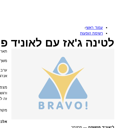
עמוד ראשי
›
רשימת הופעות
לטינה ג'אז עם לאוניד 
תאריך: 25 יו
משך: שע
ערב ג
אנרג
מצפה
ורגש
זה ל
מקור
אלכס
ליאוניד פטשקה
— פסנתר