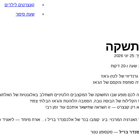
קונצרטים לילדים
שעת סיפור
פתשקה
ני 2026
ה ו-20 דקות
רנדיוזי של לטין-ג’אז!
יה סוחפת והקסם של הג’אז
 לכם מופע שבו התשוקה של המקצבים הלטיניים תשתלב באלגנטיות של האלתור. מי
! הקלילות של הבוסה נובה, הסמבה הלוהטת והג’אז הבלתי צפוי!
א רק קונצרט — זו השראה שתישאר איתכם עוד זמן רב!
 האנרגיה המרכזי: ביג קומבו בנד של אלכסנדר בריל ו… אורח מיוחד — ליאוניד 
נדר בריל
— סקסופון טנור