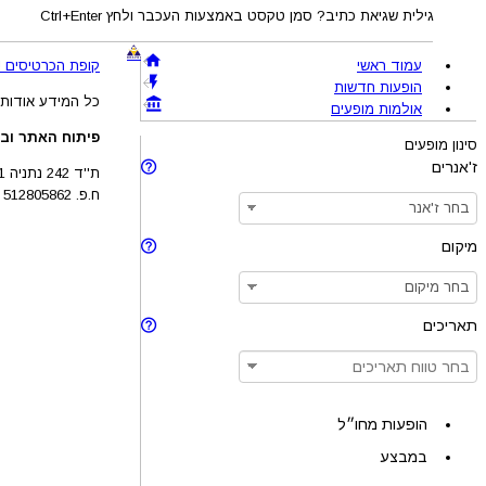
גילית שגיאת כתיב? סמן טקסט באמצעות העכבר ולחץ Ctrl+Enter
עמוד ראשי
קופת הכרטיסים !BRAVO - מכירת כרטיסים להופעות והצגות © 005-2026
הופעות חדשות
כל המידע אודות 
אולמות מופעים
פיתוח האתר ובע
סינון מופעים
ז'אנרים
ת''ד 242 נתניה 4210201
ח.פ. 512805862
מיקום
תאריכים
הופעות מחו״ל
במבצע