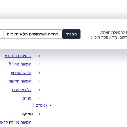
שלום:
3221*
או
072-275-3221
מדור
 8:00-21:00
עמוד ראשי
ות להפעלת האתר,
הבנתי
דחיית השימושים הלא חיוניים
סום. מידע נוסף מופיע
סופר פרייס
מופעים מומלצים
כרטיסים במבצע
הופעות מחו״ל
אירועי השבוע
הופעות חדשות
כל האירועים
מנויים
ז'אנרים
מוזיקה
הופעות מוזיקה קלאס