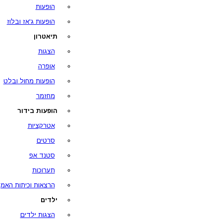
הופעות
הופעות ג'אז ובלוז
תיאטרון
הצגות
אופרה
הופעות מחול ובלט
מחזמר
הופעות בידור
אטרקציות
סרטים
סטנד אפ
תערוכות
הרצאות וכיתות האמן
ילדים
הצגות ילדים