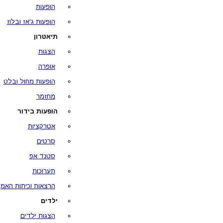
הופעות
הופעות ג'אז ובלוז
תיאטרון
הצגות
אופרה
הופעות מחול ובלט
מחזמר
הופעות בידור
אטרקציות
סרטים
סטנד אפ
תערוכות
הרצאות וכיתות האמן
ילדים
הצגות ילדים