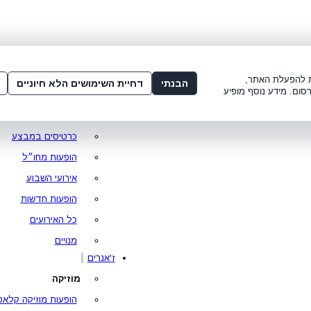
שלום:
3221*
או
072-275-3221
מדור
 8:00-21:00
עמוד ראשי
ות להפעלת האתר,
הבנתי
דחיית השימושים הלא חיוניים
סום. מידע נוסף מופיע
סופר פרייס
מופעים מומלצים
כרטיסים במבצע
הופעות מחו״ל
אירועי השבוע
הופעות חדשות
כל האירועים
מנויים
ז'אנרים
מוזיקה
הופעות מוזיקה קלאס