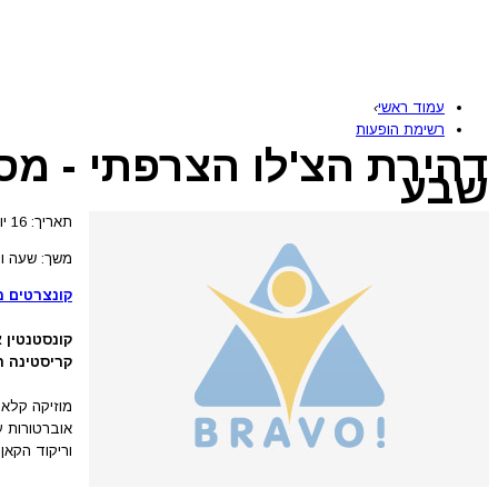
עמוד ראשי
›
רשימת הופעות
דהירת הצ'לו הצרפתי - מס
שבע
תאריך: 16 יולי 2026
משך: שעה וח
קונצרטים 
קונסטנטין 
קריסטינה רי
מוזיקה קלאס
אוברטורות ע
וריקוד הקא