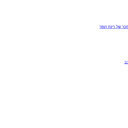
כר של רינת הופר
ב