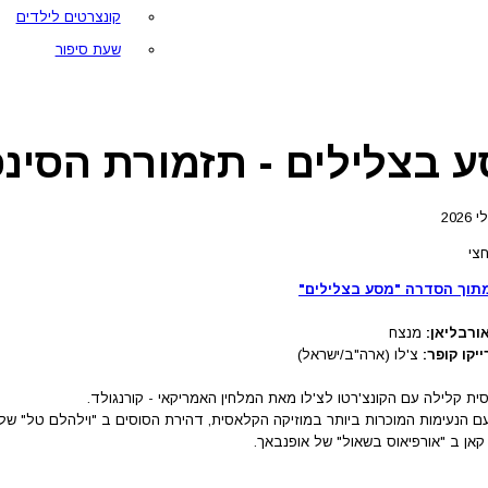
קונצרטים לילדים
שעת סיפור
ע בצלילים - תזמורת הסינ
צי
מתוך הסדרה "מסע בצלילים"
אורבליאן:
מנצח
יקו קופר:
צ'לו (ארה"ב/ישראל)
ית קלילה עם הקונצ'רטו לצ'לו מאת המלחין האמריקאי - קורנגולד.
ם הנעימות המוכרות ביותר במוזיקה הקלאסית, דהירת הסוסים ב "וילהלם טל" של ר
ן קאן ב "אורפיאוס בשאול" של אופנבאך.