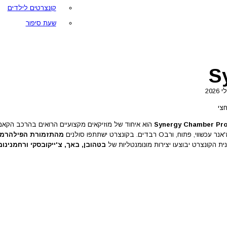
קונצרטים לילדים
שעת סיפור
S
צי
Synergy Chamber Pro
הוא איחוד של מוזיקאים מקצועיים הרואים בהרכב הקאמר
 פתוח, ורבО רבדים. בקונצרט ישתתפו סולנים
מהתזמורת הפילהרמונ
נית הקונצרט יבוצעו יצירות מונומנטליות של
בטהובן, באך, צ'ייקובסקי ורחמנינוב