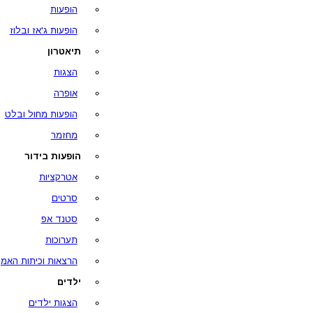
הופעות
הופעות ג'אז ובלוז
תיאטרון
הצגות
אופרה
הופעות מחול ובלט
מחזמר
הופעות בידור
אטרקציות
סרטים
סטנד אפ
תערוכות
הרצאות וכיתות האמן
ילדים
הצגות ילדים