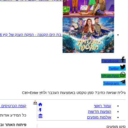
בת הים הקטנה - הפקת הענק של קיץ 2026
Facebook
Twitter
WhatsApp
Telegram
גילית שגיאת כתיב? סמן טקסט באמצעות העכבר ולחץ Ctrl+Enter
עמוד ראשי
קופת הכרטיסים !BRAVO - מכירת כרטיסים להופעות והצגות © 005-2026
הופעות חדשות
כל המידע אודות 
אולמות מופעים
פיתוח האתר ובע
סינון מופעים