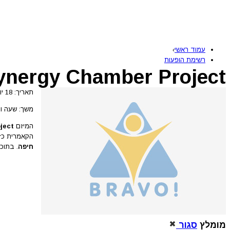
עמוד ראשי
›
רשימת הופעות
ynergy Chamber Project
תאריך: 18 יולי 2026
משך: שעה וח
המיזם
ject
הקאמרית כז'אנר עכשווי,
חיפה
. בתוכ
מומלץ
סגור