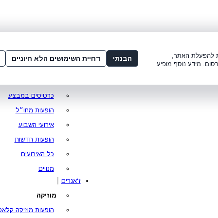
שלום:
3221*
או
072-275-3221
מדור
 8:00-21:00
עמוד ראשי
ות להפעלת האתר,
הבנתי
דחיית השימושים הלא חיוניים
סום. מידע נוסף מופיע
סופר פרייס
מופעים מומלצים
כרטיסים במבצע
הופעות מחו״ל
אירועי השבוע
הופעות חדשות
כל האירועים
מנויים
ז'אנרים
מוזיקה
הופעות מוזיקה קלאס