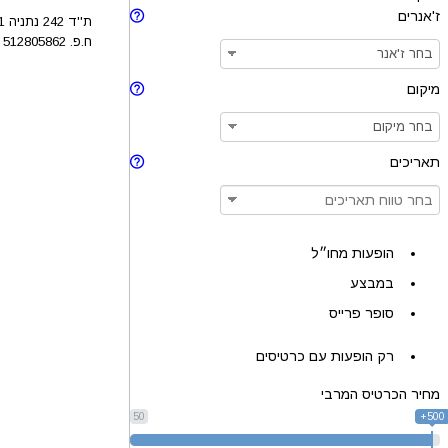
ז'אנרים
ת''ד 242 נתניה 4210201
ח.פ. 512805862
מיקום
תאריכים
הופעות מחו״ל
במבצע
סופר פרייס
רק הופעות עם כרטיסים
מחיר הכרטיס המרבי
50
500+