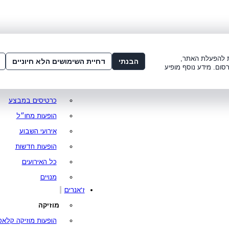
שלום:
3221*
או
072-275-3221
מדור
 8:00-21:00
עמוד ראשי
ות להפעלת האתר,
הבנתי
דחיית השימושים הלא חיוניים
סום. מידע נוסף מופיע
סופר פרייס
מופעים מומלצים
כרטיסים במבצע
הופעות מחו״ל
אירועי השבוע
הופעות חדשות
כל האירועים
מנויים
ז'אנרים
מוזיקה
הופעות מוזיקה קלאס