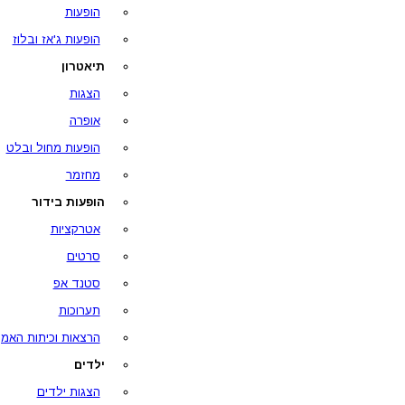
הופעות
הופעות ג'אז ובלוז
תיאטרון
הצגות
אופרה
הופעות מחול ובלט
מחזמר
הופעות בידור
אטרקציות
סרטים
סטנד אפ
תערוכות
הרצאות וכיתות האמן
ילדים
הצגות ילדים