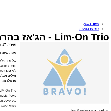
עמוד ראשי
›
רשימת הופעות
Lim-On Trio - הג'אז בהרמוניה
תאריך: 17 יוני 2026
משך: שעה וח
ויוצרת תחו
לני סנדרסק
איליה מגלנ
מרסלו נמי
–
LIM-On Trio
 music flows
discovered.
 saxophones
Iilya Magalnyk – accordion