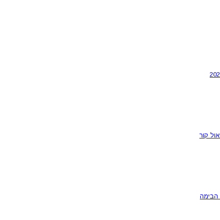
ול קור
 הבימה