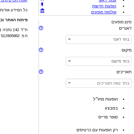
עמוד ראשי
קופת הכרטיסים !BRAVO - מכירת כרטיסים להופעות והצגות © 005-2026
הופעות חדשות
כל המידע אודות 
אולמות מופעים
פיתוח האתר ובע
סינון מופעים
ז'אנרים
ת''ד 242 נתניה 4210201
ח.פ. 512805862
מיקום
תאריכים
הופעות מחו״ל
במבצע
סופר פרייס
רק הופעות עם כרטיסים