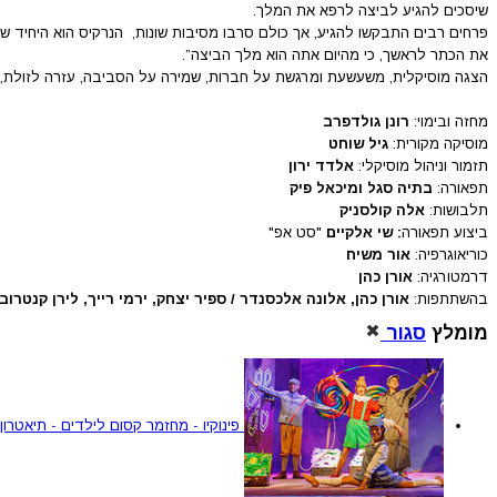
שיסכים להגיע לביצה לרפא את המלך.
פרחים רבים התבקשו להגיע, אך כולם סרבו מסיבות שונות, הנרקיס הוא היחיד ש
את הכתר לראשך, כי מהיום אתה הוא מלך הביצה”.
הצגה מוסיקלית, משעשעת ומרגשת על חברות, שמירה על הסביבה, עזרה לזולת,
מחזה ובימוי:
רונן גולדפרב
מוסיקה מקורית:
גיל שוחט
תזמור וניהול מוסיקלי:
אלדד ירון
תפאורה:
בתיה סגל ומיכאל פיק
תלבושות:
אלה קולסניק
ביצוע תפאורה
: שי אלקיים
"סט אפ"
כוריאוגרפיה:
אור משיח
דרמטורגיה:
אורן כהן
בהשתתפות:
אורן כהן, אלונה אלכסנדר / ספיר יצחק, ירמי רייך, לירן קנטרוביץ
מומלץ
סגור
פינוקיו - מחזמר קסום לילדים - תיאטרון