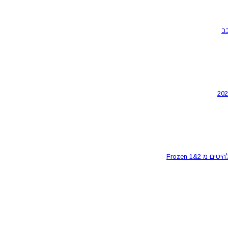
ב
Frozen 1&