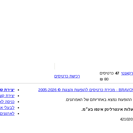
רקאנטי
47
כרטיסים
רכישת כרטיסים
₪
80
2
יצירת קש
יצירת קש
ההופעות נמצא באחריותם של האמרגנים.
כניסה לא
לבעלי את
לות אינטרלינק אינפו בע״מ.
לארגונים 