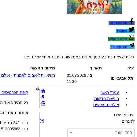
Facebook
Twitter
WhatsApp
Telegram
גילית שגיאת כתיב? סמן טקסט באמצעות העכבר ולחץ Ctrl+Enter
עיר
תאריך
מיקום ההצגה
ב׳, 31.08.2026
מוזיאון תל-אביב לאמנות - אולם 
תל אביב-יפו
11:30
עמוד ראשי
קופת הכרטיסים !BRAVO - מכירת כרטיסים להופעות והצגות © 005-2026
הופעות חדשות
כל המידע אודות 
אולמות מופעים
פיתוח האתר ובע
סינון מופעים
ז'אנרים
ת''ד 242 נתניה 4210201
ח.פ. 512805862