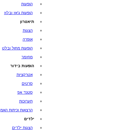
הופעות
הופעות ג'אז ובלוז
תיאטרון
הצגות
אופרה
הופעות מחול ובלט
מחזמר
הופעות בידור
אטרקציות
סרטים
סטנד אפ
תערוכות
הרצאות וכיתות האמן
ילדים
הצגות ילדים