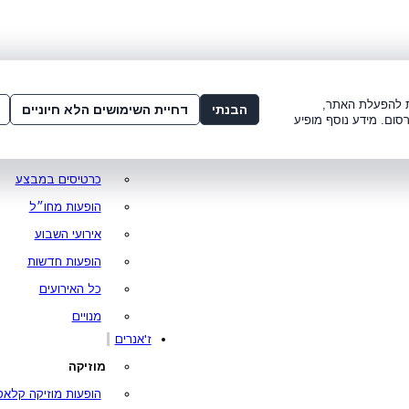
שלום:
3221*
או
072-275-3221
מדור
 8:00-21:00
עמוד ראשי
ות להפעלת האתר,
הבנתי
דחיית השימושים הלא חיוניים
סום. מידע נוסף מופיע
סופר פרייס
מופעים מומלצים
כרטיסים במבצע
הופעות מחו״ל
אירועי השבוע
הופעות חדשות
כל האירועים
מנויים
ז'אנרים
מוזיקה
הופעות מוזיקה קלאס