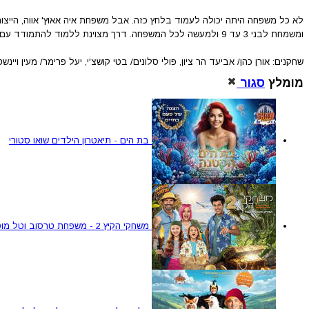
לא כל משפחה היתה יכולה לעמוד בלחץ כזה. אבל משפחת איה אאוץ' אווה, הייצו
ומשמחת לבני 3 עד 9 ולמעשה לכל המשפחה. דרך מצוינת ללמוד להתמודד עם כאב בפרט ועם קשיים ומהמורות בכלל.
שחקנים: אורן כהן/ אביעד הר ציון, פולי סלונים/ בטי קושצ'י, יעל פרימר/ מעין ויינשט
מומלץ
סגור
בת הים - תיאטרון הילדים שואו סטורי
משחקי הקיץ 2 - משפחת טרסוב וטל מוסרי