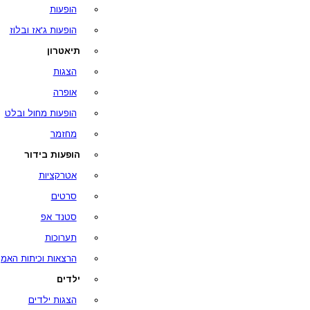
הופעות
הופעות ג'אז ובלוז
תיאטרון
הצגות
אופרה
הופעות מחול ובלט
מחזמר
הופעות בידור
אטרקציות
סרטים
סטנד אפ
תערוכות
הרצאות וכיתות האמן
ילדים
הצגות ילדים