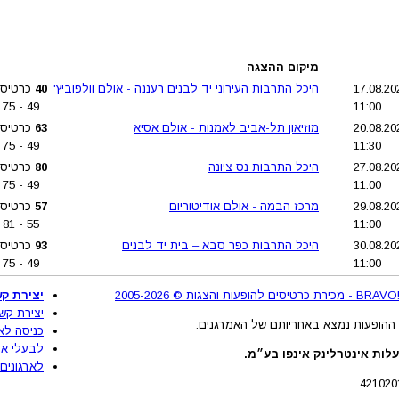
מיקום ההצגה
היכל התרבות העירוני יד לבנים רעננה - אולם וולפוביץ'
40
כרטיסי
75
-
49
11:00
מוזיאון תל-אביב לאמנות - אולם אסיא
63
כרטיסי
75
-
49
11:30
היכל התרבות נס ציונה
80
כרטיסי
75
-
49
11:00
מרכז הבמה - אולם אודיטוריום
57
כרטיסי
81
-
55
11:00
היכל התרבות כפר סבא – בית יד לבנים
93
כרטיסי
75
-
49
11:00
2
יצירת קש
יצירת קש
ההופעות נמצא באחריותם של האמרגנים.
כניסה לא
לבעלי את
לות אינטרלינק אינפו בע״מ.
לארגונים 