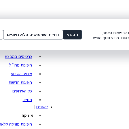
שלום:
3221*
או
072-275-3221
מדור
 8:00-21:00
עמוד ראשי
ות להפעלת האתר,
הבנתי
דחיית השימושים הלא חיוניים
סום. מידע נוסף מופיע
סופר פרייס
מופעים מומלצים
כרטיסים במבצע
הופעות מחו״ל
אירועי השבוע
הופעות חדשות
כל האירועים
מנויים
ז'אנרים
מוזיקה
הופעות מוזיקה קלאס