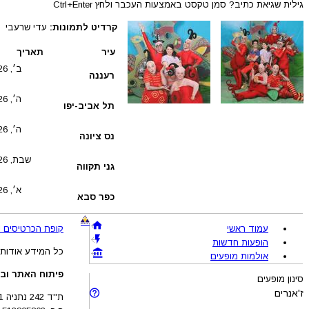
גילית שגיאת כתיב? סמן טקסט באמצעות העכבר ולחץ Ctrl+Enter
קרדיט לתמונות:
עדי שרעבי
עיר
תאריך
ב׳, 17.08.2026
רעננה
ה׳, 20.08.2026
תל אביב-יפו
ה׳, 27.08.2026
נס ציונה
שבת, 29.08.2026
גני תקווה
א׳, 30.08.2026
כפר סבא
עמוד ראשי
קופת הכרטיסים !BRAVO - מכירת כרטיסים להופעות והצגות © 005-2026
הופעות חדשות
כל המידע אודות 
אולמות מופעים
פיתוח האתר ובע
סינון מופעים
ז'אנרים
ת''ד 242 נתניה 4210201