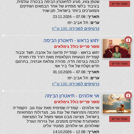
שטפן צוויג, מגיע לתיאטרון הבימה בבכורה עולמית,
סופר פרייס
בעיבוד בלשי מפתיע של אחד הבמאים הוותיקים
והמוערכים ביותר בישראל, חנן שניר.
תאריך:
07.08 – 23.11.2026
ערים:
תל אביב-יפו
כרטיסים למכירה:
100 ש״ח
יתוש בראש - תיאטרון הבימה
סופר פרייס כולל גימלאים
יתוש בראש - קומדיית פרועה על אהבה, חשד וכבוד.
קומדיית הטעויות הקלאסית מאת ז'ורז' פדו חוזרת
לבמה בגרסה חדה, מהירה ומלאת אנרגיה, בתרגום
סופר פרייס
חדש וקולח של אלי ביז' אווי.
תאריך:
07.08 – 01.10.2026
ערים:
תל אביב-יפו
כרטיסים למכירה:
100 ש״ח
אוי אלוהים - תיאטרון הבימה
סופר פרייס כולל גימלאים
אוי אלוהים - קומדיה שמימית מאת ענת גוב. הקומדיה
החכמה והמרגשת של ענת גוב, מגדולות המחזאיות
בישראל, מציעה מבט אנושי וחומל על המציאות
סופר פרייס
המאתגרת שהחיים מזמנים, ועל גזירות הגורל
שאלוהים, אוי אלוהים, ממטיר עלינו.
תאריך:
12.08 – 14.10.2026