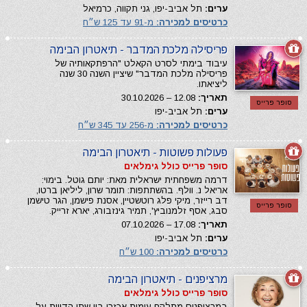
ערים:
תל אביב-יפו, גני תקווה, כרמיאל
כרטיסים למכירה:
מ-91 עד 125 ש״ח
פריסילה מלכת המדבר - תיאטרון הבימה
עיבוד בימתי לסרט הקאלט "הרפתקאותיה של
פריסילה מלכת המדבר" שיציין השנה 30 שנה
ליציאתו.
תאריך:
12.08 – 30.10.2026
סופר פרייס
ערים:
תל אביב-יפו
כרטיסים למכירה:
מ-256 עד 345 ש״ח
פעולות פשוטות - תיאטרון הבימה
סופר פרייס כולל גימלאים
דרמה משפחתית ישראלית מאת: יותם גוטל. בימוי:
אריאל נ. וולף. בהשתתפות: תומר שרון, ליליאן ברטו,
דב רייזר, מיקי פלג רוטשטיין, אסנת פישמן, הגר טישמן
סופר פרייס
סבג, אסף זלמנוביץ', תמיר גינזבורג, יארא זרייק.
תאריך:
17.08 – 07.10.2026
ערים:
תל אביב-יפו
כרטיסים למכירה:
100 ש״ח
מרציפנים - תיאטרון הבימה
סופר פרייס כולל גימלאים
במרציפנים מתלקח עימות אכזרי בין שתי הדיוות על