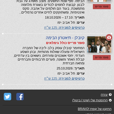
הבימה. סוף שנות התשעים. מוצב מושלג על גבול
לבנון. קבוצת לוחמים לכודים בשגרת מלחמה
סופר פרייס
מתמשכת, בעוד הם חולמים על אהבה, סקס
ואינטימיות, ומשתוקקים לחיים אחרים נורמליים...
תאריך:
17.10 – 18.10.2026
ערים:
תל אביב-יפו
כרטיסים למכירה:
125 ש״ח
קזבלן - תיאטרון הבימה
סופר פרייס כולל גימלאים
המחזמר קזבלן עוסק בלב-ליבה של החברה
הישראלית ומעלה שאלות מהותיות, ובהן השסע
העדתי, יחסי אשכנזים ומזרחים, נישואים בין עדתיים,
סופר פרייס
קבלת האחר והשונה, פערים תרבותיים וחברתיים
ומחאה חברתית.
תאריך:
25.10.2026
ערים:
תל אביב-יפו
כרטיסים למכירה:
125 ש״ח
עזרה
ההזמנות שלי (שינוי / ביטול)
התקנון של קופת !BRAVO