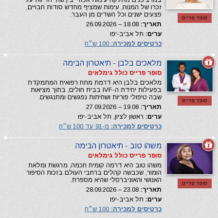
זכרו של המנוח, עימות שמציף מחדש סודות חבויים,
פצעים ישנים וכל השדים מן העבר.
סופר פרייס
תאריך:
18.08 – 26.09.2026
ערים:
תל אביב-יפו
כרטיסים למכירה:
100 ש״ח
מלאכים בלבן - תיאטרון הבימה
סופר פרייס כולל גימלאים
מלאכים בלבן היא דרמת מתח רפואית המתמקדת
בפעילות יחידת ה-IVF בבית חולים, בתוך מציאות
שבה טיפולי פוריות ושחיתות נפגשים ומתנגשים.
סופר פרייס
תאריך:
19.08 – 27.09.2026
ערים:
ראשון לציון, תל אביב-יפו
כרטיסים למכירה:
מ-91 עד 100 ש״ח
משהו טוב - תיאטרון הבימה
סופר פרייס כולל גימלאים
משהו טוב היא דרמה קומית חכמה, מרגשת ומלאת
הומור, שכבשה קהלים ברחבי העולם בזכות הסיפור
האנושי והאוניברסלי שהיא מספרת.
סופר פרייס
תאריך:
23.08 – 28.09.2026
ערים:
תל אביב-יפו
כרטיסים למכירה:
100 ש״ח