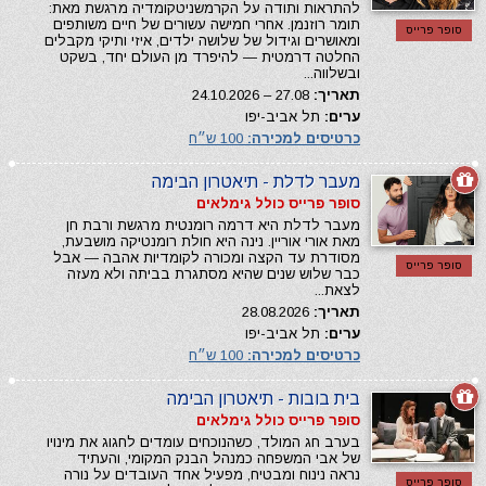
להתראות ותודה על הקרמשניטקומדיה מרגשת מאת:
תומר רוזנמן. אחרי חמישה עשורים של חיים משותפים
סופר פרייס
ומאושרים וגידול של שלושה ילדים, איזי ותיקי מקבלים
החלטה דרמטית — להיפרד מן העולם יחד, בשקט
ובשלווה...
תאריך:
27.08 – 24.10.2026
ערים:
תל אביב-יפו
כרטיסים למכירה:
100 ש״ח
מעבר לדלת - תיאטרון הבימה
סופר פרייס כולל גימלאים
מעבר לדלת היא דרמה רומנטית מרגשת ורבת חן
מאת אורי אוריין. נינה היא חולת רומנטיקה מושבעת,
מסודרת עד הקצה ומכורה לקומדיות אהבה — אבל
סופר פרייס
כבר שלוש שנים שהיא מסתגרת בביתה ולא מעזה
לצאת...
תאריך:
28.08.2026
ערים:
תל אביב-יפו
כרטיסים למכירה:
100 ש״ח
בית בובות - תיאטרון הבימה
סופר פרייס כולל גימלאים
בערב חג המולד, כשהנוכחים עומדים לחגוג את מינויו
של אבי המשפחה כמנהל הבנק המקומי, והעתיד
נראה נינוח ומבטיח, מפעיל אחד העובדים על נורה
סופר פרייס