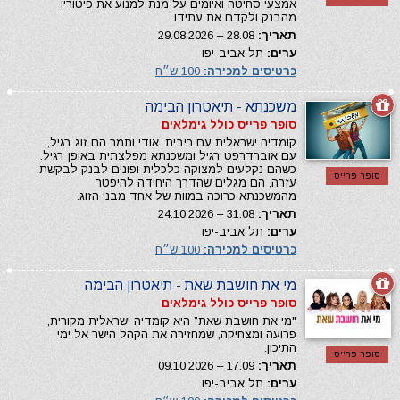
אמצעי סחיטה ואיומים על מנת למנוע את פיטוריו
מהבנק ולקדם את עתידו.
תאריך:
28.08 – 29.08.2026
ערים:
תל אביב-יפו
כרטיסים למכירה:
100 ש״ח
משכנתא - תיאטרון הבימה
סופר פרייס כולל גימלאים
קומדיה ישראלית עם ריבית. אודי ותמר הם זוג רגיל,
עם אוברדרפט רגיל ומשכנתא מפלצתית באופן רגיל.
כשהם נקלעים למצוקה כלכלית ופונים לבנק לבקשת
סופר פרייס
עזרה, הם מגלים שהדרך היחידה להיפטר
מהמשכנתא כרוכה במוות של אחד מבני הזוג.
תאריך:
31.08 – 24.10.2026
ערים:
תל אביב-יפו
כרטיסים למכירה:
100 ש״ח
מי את חושבת שאת - תיאטרון הבימה
סופר פרייס כולל גימלאים
"מי את חושבת שאת” היא קומדיה ישראלית מקורית,
פרועה ומצחיקה, שמחזירה את הקהל הישר אל ימי
התיכון.
סופר פרייס
תאריך:
17.09 – 09.10.2026
ערים:
תל אביב-יפו