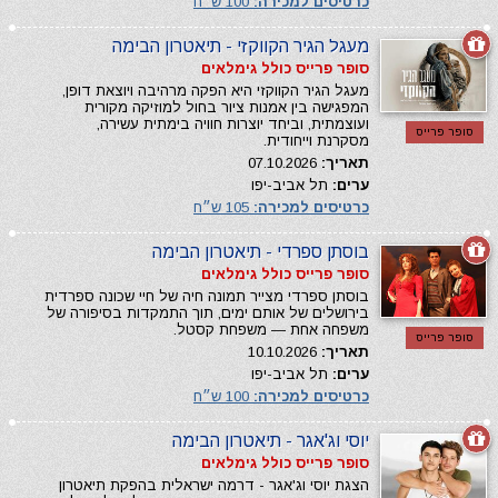
כרטיסים למכירה:
100 ש״ח
מעגל הגיר הקווקזי - תיאטרון הבימה
סופר פרייס כולל גימלאים
מעגל הגיר הקווקזי היא הפקה מרהיבה ויוצאת דופן,
המפגישה בין אמנות ציור בחול למוזיקה מקורית
ועוצמתית, וביחד יוצרות חוויה בימתית עשירה,
סופר פרייס
מסקרנת וייחודית.
תאריך:
07.10.2026
ערים:
תל אביב-יפו
כרטיסים למכירה:
105 ש״ח
בוסתן ספרדי - תיאטרון הבימה
סופר פרייס כולל גימלאים
בוסתן ספרדי מצייר תמונה חיה של חיי שכונה ספרדית
בירושלים של אותם ימים, תוך התמקדות בסיפורה של
משפחה אחת — משפחת קסטל.
סופר פרייס
תאריך:
10.10.2026
ערים:
תל אביב-יפו
כרטיסים למכירה:
100 ש״ח
יוסי וג'אגר - תיאטרון הבימה
סופר פרייס כולל גימלאים
הצגת יוסי וג'אגר - דרמה ישראלית בהפקת תיאטרון