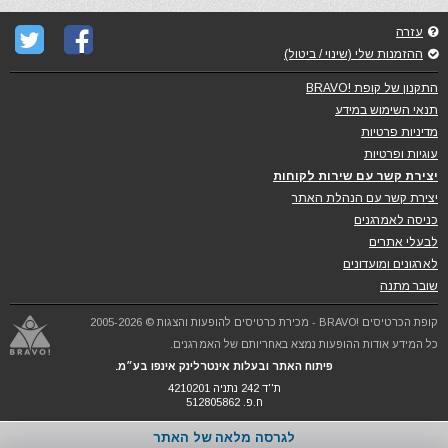
עזרה
ההזמנות שלי (שינוי / ביטול)
התקנון של קופת !BRAVO
תנאי השימוש במידע
מדיניות פרטיות
עוגיות ופרטיות
יצירת קשר עם שירות לקוחות
יצירת קשר עם הנהלת האתר
כניסה לאמרגנים
לבעלי אתרים
לארגונים ומועדונים
שובר מתנה
קופת הכרטיסים !BRAVO - מכירת כרטיסים להופעות והצגות © 2005-2026
כל המידע אודות ההופעות נמצא באחריותם של האמרגנים.
פיתוח האתר ובעלות אינטרלינק אינפו בע״מ.
ת''ד 242 נתניה 4210201
ח.פ. 512805862
לגרסה מלאה של האתר