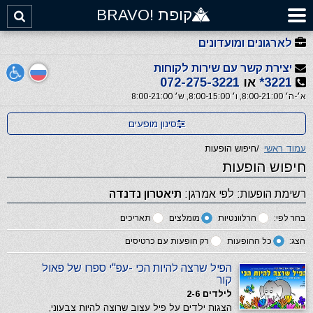
קופת !BRAVO
לארגונים ומועדונים
יצירת קשר עם שירות לקוחות
3221*
או
072-275-3221
א׳-ה׳ 8:00-21:00, ו׳ 8:00-15:00, ש׳ 8:00-21:00
סינון מופעים
עמוד ראשי
/
חיפוש הופעות
חיפוש הופעות
רשימת הופעות: לפי אמרגן:
תיאטרון נדנדה
בחר לפי:
הרלוונטיות
מומלצים
תאריכים
הצג:
כל ההופעות
רק הופעות עם כרטיסים
הפיל שרצה להיות הכי -עפ"י ספרו של פאול
קור
לילדים 2-6
הצגות ילדים על פיל עצוב שרוצה להיות צבעוני,