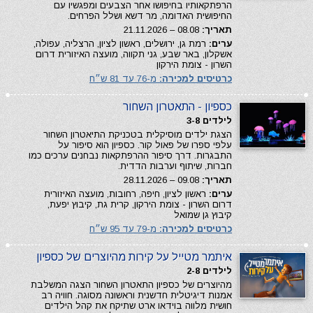
הרפתקאותיו בחיפושו אחר הצבעים ומפגשיו עם
החיפושית האדומה, מר דשא ושלל הפרחים.
תאריך:
08.08 – 21.11.2026
ערים:
רמת גן, ירושלים, ראשון לציון, הרצליה, עפולה,
אשקלון, באר שבע, גני תקווה, מועצה האיזורית דרום
השרון - צומת הירקון
כרטיסים למכירה:
מ-76 עד 81 ש״ח
כספיון - התאטרון השחור
לילדים 3-8
הצגת ילדים מוסיקלית בטכניקת התיאטרון השחור
עלפי ספרו של פאול קור. כספיון הוא סיפור על
התבגרות. דרך סיפור ההרפתקאות נבחנים ערכים כמו
חברות, שיתוף וערבות הדדית.
תאריך:
09.08 – 28.11.2026
ערים:
ראשון לציון, חיפה, רחובות, מועצה האיזורית
דרום השרון - צומת הירקון, קרית גת, קיבוץ יפעת,
קיבוץ גן שמואל
כרטיסים למכירה:
מ-79 עד 95 ש״ח
איתמר מטייל על קירות מהיוצרים של כספיון
לילדים 2-8
מהיוצרים של כספיון התאטרון השחור הצגה המשלבת
אמנות דיגיטלית חדשנית וראשונה מסוגה. חוויה רב
חושית מלווה בוידאו ארט שתיקח את קהל הילדים