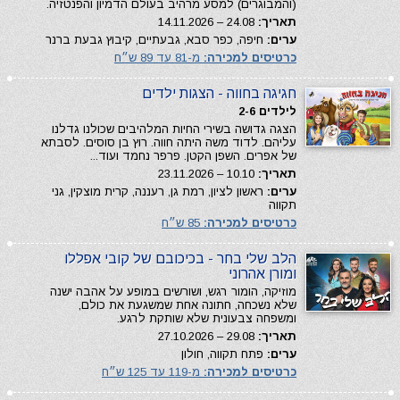
(והמבוגרים) למסע מרהיב בעולם הדמיון והפנטזיה.
תאריך:
24.08 – 14.11.2026
ערים:
חיפה, כפר סבא, גבעתיים, קיבוץ גבעת ברנר
כרטיסים למכירה:
מ-81 עד 89 ש״ח
חגיגה בחווה - הצגות ילדים
לילדים 2-6
הצגה גדושה בשירי החיות המלהיבים שכולנו גדלנו
עליהם. לדוד משה היתה חווה. רוץ בן סוסים. לסבתא
של אפרים. השפן הקטן. פרפר נחמד ועוד...
תאריך:
10.10 – 23.11.2026
ערים:
ראשון לציון, רמת גן, רעננה, קרית מוצקין, גני
תקווה
כרטיסים למכירה:
85 ש״ח
הלב שלי בחר - בכיכובם של קובי אפללו
ומורן אהרוני
מוזיקה, הומור רגש, ושורשים במופע על אהבה ישנה
שלא נשכחה, חתונה אחת שמשגעת את כולם,
ומשפחה צבעונית שלא שותקת לרגע.
תאריך:
29.08 – 27.10.2026
ערים:
פתח תקווה, חולון
כרטיסים למכירה:
מ-119 עד 125 ש״ח