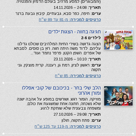
(והמבוגרים) למסע מרהיב בעולם הדמיון והפנטזיה.
תאריך:
24.08 – 14.11.2026
ערים:
חיפה, כפר סבא, גבעתיים, קיבוץ גבעת ברנר
כרטיסים למכירה:
מ-81 עד 89 ש״ח
חגיגה בחווה - הצגות ילדים
לילדים 2-6
הצגה גדושה בשירי החיות המלהיבים שכולנו גדלנו
עליהם. לדוד משה היתה חווה. רוץ בן סוסים. לסבתא
של אפרים. השפן הקטן. פרפר נחמד ועוד...
תאריך:
10.10 – 23.11.2026
ערים:
ראשון לציון, רמת גן, רעננה, קרית מוצקין, גני
תקווה
כרטיסים למכירה:
85 ש״ח
הלב שלי בחר - בכיכובם של קובי אפללו
ומורן אהרוני
מוזיקה, הומור רגש, ושורשים במופע על אהבה ישנה
שלא נשכחה, חתונה אחת שמשגעת את כולם,
ומשפחה צבעונית שלא שותקת לרגע.
תאריך:
29.08 – 27.10.2026
ערים:
פתח תקווה, חולון
כרטיסים למכירה:
מ-119 עד 125 ש״ח