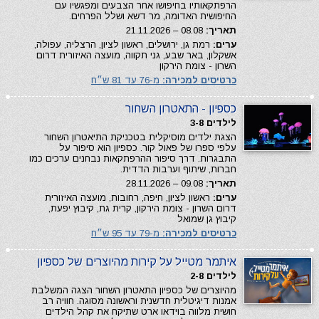
הרפתקאותיו בחיפושו אחר הצבעים ומפגשיו עם
החיפושית האדומה, מר דשא ושלל הפרחים.
תאריך:
08.08 – 21.11.2026
ערים:
רמת גן, ירושלים, ראשון לציון, הרצליה, עפולה,
אשקלון, באר שבע, גני תקווה, מועצה האיזורית דרום
השרון - צומת הירקון
כרטיסים למכירה:
מ-76 עד 81 ש״ח
כספיון - התאטרון השחור
לילדים 3-8
הצגת ילדים מוסיקלית בטכניקת התיאטרון השחור
עלפי ספרו של פאול קור. כספיון הוא סיפור על
התבגרות. דרך סיפור ההרפתקאות נבחנים ערכים כמו
חברות, שיתוף וערבות הדדית.
תאריך:
09.08 – 28.11.2026
ערים:
ראשון לציון, חיפה, רחובות, מועצה האיזורית
דרום השרון - צומת הירקון, קרית גת, קיבוץ יפעת,
קיבוץ גן שמואל
כרטיסים למכירה:
מ-79 עד 95 ש״ח
איתמר מטייל על קירות מהיוצרים של כספיון
לילדים 2-8
מהיוצרים של כספיון התאטרון השחור הצגה המשלבת
אמנות דיגיטלית חדשנית וראשונה מסוגה. חוויה רב
חושית מלווה בוידאו ארט שתיקח את קהל הילדים