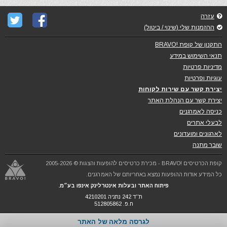
עזרה
ההזמנות שלי (שינוי / ביטול)
התקנון של קופת !BRAVO
תנאי השימוש במידע
מדיניות פרטיות
עוגיות ופרטיות
יצירת קשר עם שירות לקוחות
יצירת קשר עם הנהלת האתר
כניסה לאמרגנים
לבעלי אתרים
לארגונים ומועדונים
שובר מתנה
קופת הכרטיסים !BRAVO - מכירת כרטיסים להופעות והצגות © 2005-2026
כל המידע אודות ההופעות נמצא באחריותם של האמרגנים.
פיתוח האתר ובעלות אינטרלינק אינפו בע״מ.
ת''ד 242 נתניה 4210201
ח.פ. 512805862
לגרסה מלאה של האתר