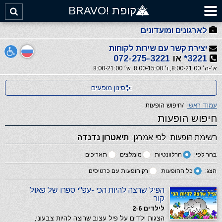
קופת !BRAVO
לארגונים ומועדונים
יצירת קשר עם שירות לקוחות
3221*
או
072-275-3221
א׳-ה׳ 8:00-21:00, ו׳ 8:00-15:00, ש׳ 8:00-21:00
סינון מופעים
עמוד ראשי
/
חיפוש הופעות
חיפוש הופעות
רשימת הופעות: לפי אמרגן:
תיאטרון נדנדה
בחר לפי:
הרלוונטיות
מומלצים
תאריכים
הצג:
כל ההופעות
רק הופעות עם כרטיסים
הפיל שרצה להיות הכי -עפ"י ספרו של פאול
קור
לילדים 2-6
הצגות ילדים על פיל עצוב שרוצה להיות צבעוני,