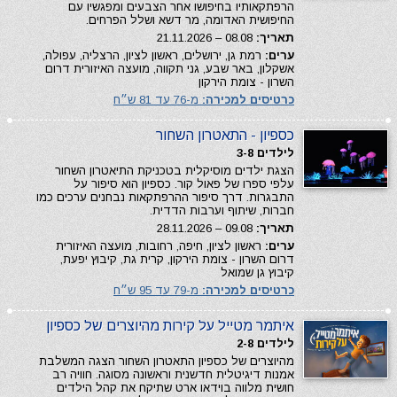
הרפתקאותיו בחיפושו אחר הצבעים ומפגשיו עם
החיפושית האדומה, מר דשא ושלל הפרחים.
תאריך:
08.08 – 21.11.2026
ערים:
רמת גן, ירושלים, ראשון לציון, הרצליה, עפולה,
אשקלון, באר שבע, גני תקווה, מועצה האיזורית דרום
השרון - צומת הירקון
כרטיסים למכירה:
מ-76 עד 81 ש״ח
כספיון - התאטרון השחור
לילדים 3-8
הצגת ילדים מוסיקלית בטכניקת התיאטרון השחור
עלפי ספרו של פאול קור. כספיון הוא סיפור על
התבגרות. דרך סיפור ההרפתקאות נבחנים ערכים כמו
חברות, שיתוף וערבות הדדית.
תאריך:
09.08 – 28.11.2026
ערים:
ראשון לציון, חיפה, רחובות, מועצה האיזורית
דרום השרון - צומת הירקון, קרית גת, קיבוץ יפעת,
קיבוץ גן שמואל
כרטיסים למכירה:
מ-79 עד 95 ש״ח
איתמר מטייל על קירות מהיוצרים של כספיון
לילדים 2-8
מהיוצרים של כספיון התאטרון השחור הצגה המשלבת
אמנות דיגיטלית חדשנית וראשונה מסוגה. חוויה רב
חושית מלווה בוידאו ארט שתיקח את קהל הילדים