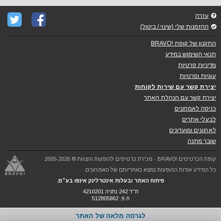
עזרה
ההזמנות שלי (שינוי / ביטול)
התקנון של קופת !BRAVO
תנאי השימוש במידע
מדיניות פרטיות
עוגיות ופרטיות
יצירת קשר עם שירות לקוחות
יצירת קשר עם הנהלת האתר
כניסה לאמרגנים
לבעלי אתרים
לארגונים ומועדונים
שובר מתנה
קופת הכרטיסים !BRAVO - מכירת כרטיסים להופעות והצגות © 2005-2026
כל המידע אודות ההופעות נמצא באחריותם של האמרגנים.
פיתוח האתר ובעלות אינטרלינק אינפו בע״מ.
ת''ד 242 נתניה 4210201
ח.פ. 512805862
לגרסה מלאה של האתר