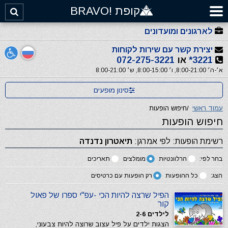
קופת !BRAVO
לארגונים ומועדונים
יצירת קשר עם שירות לקוחות
3221*
או
072-275-3221
א׳-ה׳ 8:00-21:00, ו׳ 8:00-15:00, ש׳ 8:00-21:00
סינון מופעים
עמוד ראשי
/
חיפוש הופעות
חיפוש הופעות
רשימת הופעות: לפי אמרגן:
תיאטרון נדנדה
בחר לפי:
הרלוונטיות
מומלצים
תאריכים
הצג:
כל ההופעות
רק הופעות עם כרטיסים
הפיל שרצה להיות הכי -עפ"י ספרו של פאול
קור
לילדים 2-6
הצגות ילדים על פיל עצוב שרוצה להיות צבעוני,