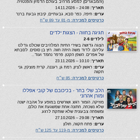
(והמבוגרים) למסע מרהיב בעולם הדמיון והפנטזיה.
תאריך:
24.08 – 14.11.2026
ערים:
חיפה, כפר סבא, גבעתיים, קיבוץ גבעת ברנר
כרטיסים למכירה:
מ-81 עד 89 ש״ח
חגיגה בחווה - הצגות ילדים
לילדים 2-6
הצגה גדושה בשירי החיות המלהיבים שכולנו גדלנו
עליהם. לדוד משה היתה חווה. רוץ בן סוסים. לסבתא
של אפרים. השפן הקטן. פרפר נחמד ועוד...
תאריך:
10.10 – 23.11.2026
ערים:
ראשון לציון, רמת גן, רעננה, קרית מוצקין, גני
תקווה
כרטיסים למכירה:
85 ש״ח
הלב שלי בחר - בכיכובם של קובי אפללו
ומורן אהרוני
מוזיקה, הומור רגש, ושורשים במופע על אהבה ישנה
שלא נשכחה, חתונה אחת שמשגעת את כולם,
ומשפחה צבעונית שלא שותקת לרגע.
תאריך:
29.08 – 27.10.2026
ערים:
פתח תקווה, חולון
כרטיסים למכירה:
מ-119 עד 125 ש״ח