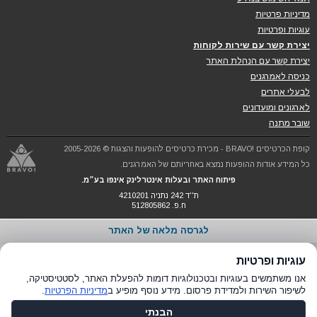
מדיניות פרטיות
עוגיות ופרטיות
יצירת קשר עם שירות לקוחות
יצירת קשר עם הנהלת האתר
כניסה לאמרגנים
לבעלי אתרים
לארגונים ומועדונים
שובר מתנה
קופת הכרטיסים !BRAVO - מכירת כרטיסים להופעות והצגות © 2005-2026
כל המידע אודות ההופעות נמצא באחריותם של האמרגנים.
פיתוח האתר ובעלות אינטרלינק אינפו בע״מ.
ת''ד 242 נתניה 4210201
ח.פ. 512805862
לגרסה מלאה של האתר
עוגיות ופרטיות
אנו משתמשים בעוגיות ובטכנולוגיות דומות להפעלת האתר, לסטטיסטיקה,
לשיפור השירות ולמדידת פרסום. מידע נוסף מופיע ב
מדיניות הפרטיות
.
הבנתי