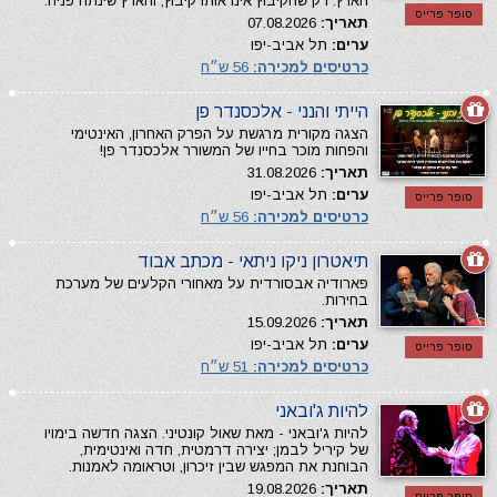
הארץ. רק שהקיבוץ אינו אותו קיבוץ, והארץ שינתה פניה.
סופר פרייס
תאריך:
07.08.2026
ערים:
תל אביב-יפו
כרטיסים למכירה:
56 ש״ח
הייתי והנני - אלכסנדר פן
הצגה מקורית מרגשת על הפרק האחרון, האינטימי
והפחות מוכר בחייו של המשורר אלכסנדר פן!
תאריך:
31.08.2026
ערים:
תל אביב-יפו
סופר פרייס
כרטיסים למכירה:
56 ש״ח
תיאטרון ניקו ניתאי - מכתב אבוד
פארודיה אבסורדית על מאחורי הקלעים של מערכת
בחירות.
תאריך:
15.09.2026
ערים:
תל אביב-יפו
סופר פרייס
כרטיסים למכירה:
51 ש״ח
להיות ג'ובאני
להיות ג'ובאני - מאת שאול קונטיני. הצגה חדשה בימויו
של קיריל לבמן; יצירה דרמטית, חדה ואינטימית,
הבוחנת את המפגש שבין זיכרון, וטראומה לאמנות.
תאריך:
19.08.2026
סופר פרייס