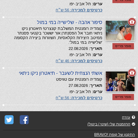
ערים:
תל אביב-יפו
כרטיסים למכירה:
56 ש״ח
סיפור אהבה - שלישייה במי במול
קומדיה רומנטית המשלבת קונצרט! תיאטרון ניקו
ניתאי חובר אל הפסנתרן אור יששכר בקטעי פסנתר
ממיטב היצירות הקלאסיות, השזורות ביצירה הקסומה
'שלישייה במי במול'.
סופר פרייס
תאריך:
22.08.2026
ערים:
תל אביב-יפו
כרטיסים למכירה:
46 ש״ח
אשתי הנצחית לשעבר - תיאטרון ניקו ניתאי
קומדיה רומנטית עם טוויסט
תאריך:
27.08.2026
ערים:
תל אביב-יפו
סופר פרייס
כרטיסים למכירה:
56 ש״ח
עזרה
ההזמנות שלי (שינוי / ביטול)
התקנון של קופת !BRAVO