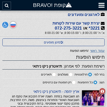
קופת !BRAVO
לארגונים ומועדונים
יצירת קשר עם שירות לקוחות
3221*
או
072-275-3221
א׳-ה׳ 8:00-21:00, ו׳ 8:00-15:00, ש׳ 8:00-21:00
סינון מופעים
עמוד ראשי
/
חיפוש הופעות
חיפוש הופעות
רשימת הופעות: לפי אמרגן:
תיאטרון ניקו ניתאי
בחר לפי:
הרלוונטיות
מומלצים
תאריכים
הצג:
כל ההופעות
רק הופעות עם כרטיסים
ארץ יחפה - תיאטרון ניקו ניתאי
חג השבועות בפתח. השנה יארח הקיבוץ את טקס חג
השבועות האזורי והחזרות בעיצומן. משה, רכז התרבות,
מתכנן טקס ייצוגי ואופטימי, ברוח הקיבוצית ובוני