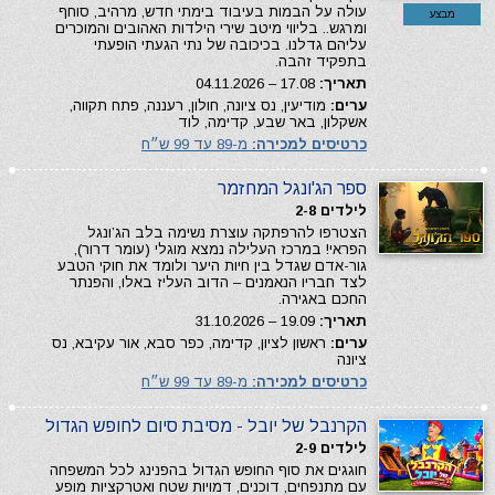
עולה על הבמות בעיבוד בימתי חדש, מרהיב, סוחף
מבצע
ומרגש.. בליווי מיטב שירי הילדות האהובים והמוכרים
עליהם גדלנו. בכיכובה של נתי הגעתי הופעתי
בתפקיד זהבה.
תאריך:
17.08 – 04.11.2026
ערים:
מודיעין, נס ציונה, חולון, רעננה, פתח תקווה,
אשקלון, באר שבע, קדימה, לוד
כרטיסים למכירה:
מ-89 עד 99 ש״ח
ספר הג'ונגל המחזמר
לילדים 2-8
הצטרפו להרפתקה עוצרת נשימה בלב הג’ונגל
הפראי! במרכז העלילה נמצא מוגלי (עומר דרור),
גור-אדם שגדל בין חיות היער ולומד את חוקי הטבע
לצד חבריו הנאמנים – הדוב העליז באלו, והפנתר
החכם באגירה.
תאריך:
19.09 – 31.10.2026
ערים:
ראשון לציון, קדימה, כפר סבא, אור עקיבא, נס
ציונה
כרטיסים למכירה:
מ-89 עד 99 ש״ח
הקרנבל של יובל - מסיבת סיום לחופש הגדול
לילדים 2-9
חוגגים את סוף החופש הגדול בהפנינג לכל המשפחה
עם מתנפחים, דוכנים, דמויות שטח ואטרקציות מופע