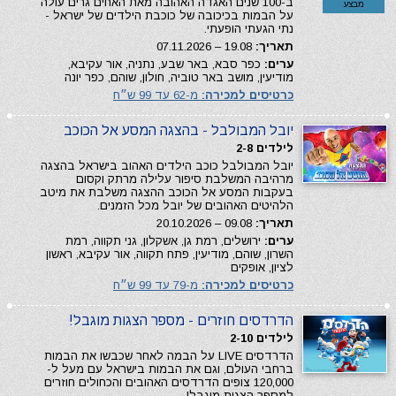
ב-100 שנים האגדה האהובה מאת האחים גרים עולה
מבצע
על הבמות בכיכובה של כוכבת הילדים של ישראל -
נתי הגעתי הופעתי.
תאריך:
19.08 – 07.11.2026
ערים:
כפר סבא, באר שבע, נתניה, אור עקיבא,
מודיעין, מושב באר טוביה, חולון, שוהם, כפר יונה
כרטיסים למכירה:
מ-62 עד 99 ש״ח
יובל המבולבל - בהצגה המסע אל הכוכב
לילדים 2-8
יובל המבולבל כוכב הילדים האהוב בישראל בהצגה
מרהיבה המשלבת סיפור עלילה מרתק וקסום
בעקבות המסע אל הכוכב ההצגה משלבת את מיטב
הלהיטים האהובים של יובל מכל הזמנים.
תאריך:
09.08 – 20.10.2026
ערים:
ירושלים, רמת גן, אשקלון, גני תקווה, רמת
השרון, שוהם, מודיעין, פתח תקווה, אור עקיבא, ראשון
לציון, אופקים
כרטיסים למכירה:
מ-79 עד 99 ש״ח
הדרדסים חוזרים - מספר הצגות מוגבל!
לילדים 2-10
הדרדסים LIVE על הבמה לאחר שכבשו את הבמות
ברחבי העולם, וגם את הבמות בישראל עם מעל ל-
120,000 צופים הדרדסים האהובים והכחולים חוזרים
למספר הצגות מוגבל!