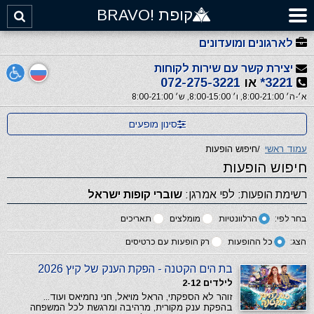
קופת !BRAVO
לארגונים ומועדונים
יצירת קשר עם שירות לקוחות
3221*
או
072-275-3221
א׳-ה׳ 8:00-21:00, ו׳ 8:00-15:00, ש׳ 8:00-21:00
סינון מופעים
עמוד ראשי
/
חיפוש הופעות
חיפוש הופעות
רשימת הופעות: לפי אמרגן:
שוברי קופות ישראל
בחר לפי:
הרלוונטיות
מומלצים
תאריכים
הצג:
כל ההופעות
רק הופעות עם כרטיסים
בת הים הקטנה - הפקת הענק של קיץ 2026
לילדים 2-12
זוהר לא הספקתי, הראל מויאל, חני נחמיאס ועוד...
בהפקת ענק מקורית, מרהיבה ומרגשת לכל המשפחה