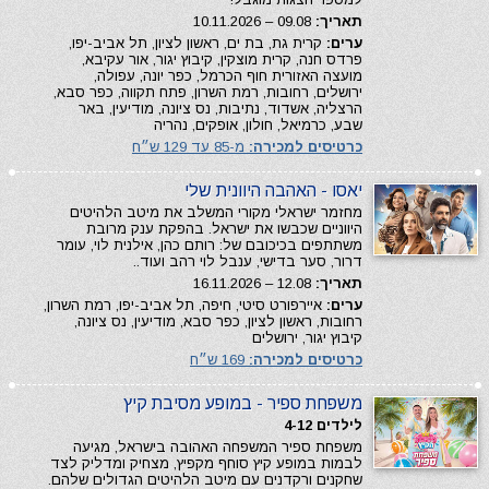
תאריך:
09.08 – 10.11.2026
ערים:
קרית גת, בת ים, ראשון לציון, תל אביב-יפו,
פרדס חנה, קרית מוצקין, קיבוץ יגור, אור עקיבא,
מועצה האזורית חוף הכרמל, כפר יונה, עפולה,
ירושלים, רחובות, רמת השרון, פתח תקווה, כפר סבא,
הרצליה, אשדוד, נתיבות, נס ציונה, מודיעין, באר
שבע, כרמיאל, חולון, אופקים, נהריה
כרטיסים למכירה:
מ-85 עד 129 ש״ח
יאסו - האהבה היוונית שלי
מחזמר ישראלי מקורי המשלב את מיטב הלהיטים
היווניים שכבשו את ישראל. בהפקת ענק מרובת
משתתפים בכיכובם של: רותם כהן, אילנית לוי, עומר
דרור, סער בדישי, ענבל לוי רהב ועוד..
תאריך:
12.08 – 16.11.2026
ערים:
איירפורט סיטי, חיפה, תל אביב-יפו, רמת השרון,
רחובות, ראשון לציון, כפר סבא, מודיעין, נס ציונה,
קיבוץ יגור, ירושלים
כרטיסים למכירה:
169 ש״ח
משפחת ספיר - במופע מסיבת קיץ
לילדים 4-12
משפחת ספיר המשפחה האהובה בישראל, מגיעה
לבמות במופע קיץ סוחף מקפיץ, מצחיק ומדליק לצד
שחקנים ורקדנים עם מיטב הלהיטים הגדולים שלהם.