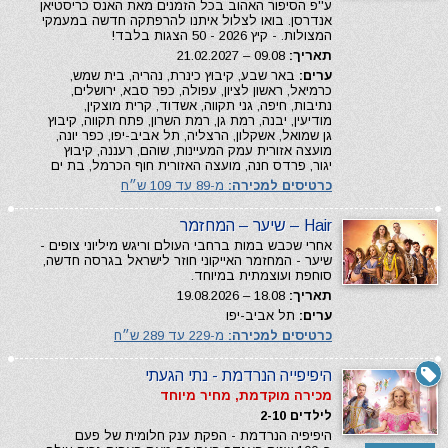
ע''פ הסיפור האהוב בכל הזמנים מאת האנס כריסטיאן
אנדרסן. בואו לצלול איתנו להרפתקה חדשה במעמקי
המצולות. - קיץ 2026 - 50 הצגות בלבד!
תאריך:
09.08 – 21.02.2027
ערים:
באר שבע, קיבוץ כינרת, נהריה, בית שמש,
כרמיאל, ראשון לציון, עפולה, כפר סבא, ירושלים,
נתיבות, חיפה, גני תקווה, אשדוד, קרית מוצקין,
מודיעין, יבנה, רמת גן, רמת השרון, פתח תקווה, קיבוץ
גן שמואל, אשקלון, הרצליה, תל אביב-יפו, כפר יונה,
מועצה אזורית עמק המעיינות, שוהם, רעננה, קיבוץ
יגור, פרדס חנה, מועצה האזורית חוף הכרמל, בת ים
כרטיסים למכירה:
מ-89 עד 109 ש״ח
Hair – שיער – המחזמר
אחרי שכבש במות ברחבי העולם וריגש מיליוני צופים -
שיער - המחזמר האייקוני חוזר לישראל בגרסה חדשה,
סוחפת ועוצמתית במיוחד.
תאריך:
18.08 – 19.08.2026
ערים:
תל אביב-יפו
כרטיסים למכירה:
מ-229 עד 289 ש״ח
היפיפייה הנרדמת - נתי הגעתי
מכירה מוקדמת, מחיר מיוחד
לילדים 2-10
היפיפיה הנרדמת - הפקת ענק חלומית של פעם