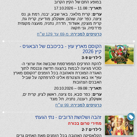
במופע החם של הקיץ הקרוב
תאריך:
11.08 – 17.10.2026
ערים:
קרית מלאכי, באר שבע, יבנה, רמת גן, נס
ציונה, כפר יונה, שוהם, אשקלון, מודיעין, קרית גת,
קרית מוצקין, אשדוד, חדרה, נתניה, מועצה מקומית
פרדסיה, גני תקווה
כרטיסים למכירה:
מ-69 עד 129 ש״ח
הקוסם מארץ עוץ - בכיכובם של הבאגיס -
קיץ 2026
לילדים 3-9
להקת החרקים המפורסמת שכבשה את ערוצי ה-
VOD מגיעה לבמות בהצגה חדשה ונכנסת לתוך
האגדה המוכרת והאהובה בכל הזמנים "הקוסם מארץ
עוץ" אז בואו והצטרפו אלינו להרפתקה על שביל
האבנים הצהובות
תאריך:
09.08 – 20.10.2026
ערים:
כפר סבא, נס ציונה, ראשון לציון, קרית ים,
אשקלון, רעננה, נתניה, תל מונד
כרטיסים למכירה:
99 ש״ח
זהבה ושלושת הדובים - נתי הגעתי
מחירי טרום בכורה
לילדים 2-7
הקלאסיקה האהובה בכל הזמנים מאת האחים גרים