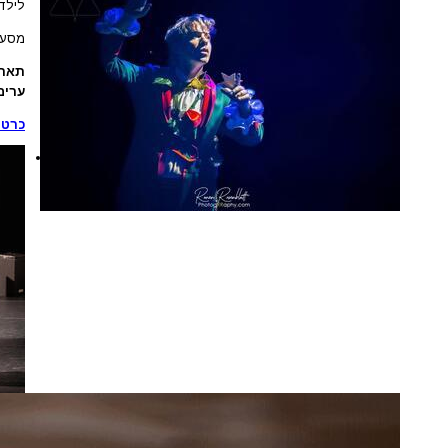
לילדי
מסע 
תארי
ערים
כרטי