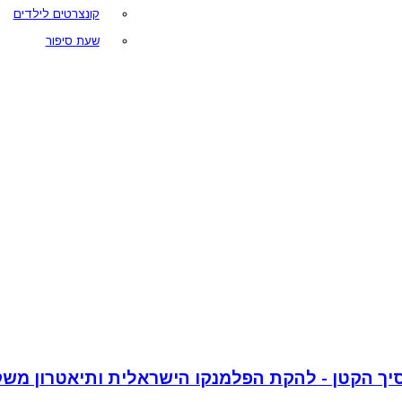
קונצרטים לילדים
שעת סיפור
יך הקטן - להקת הפלמנקו הישראלית ותיאטרון משק