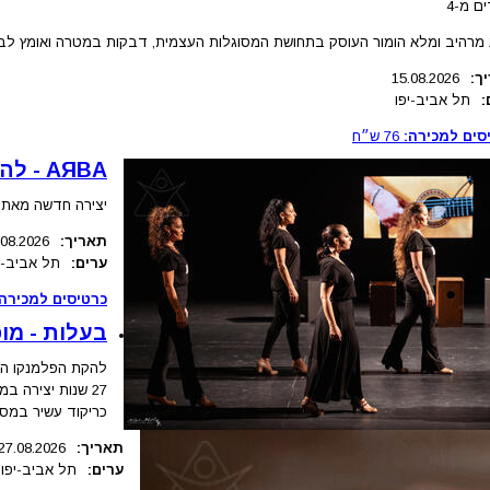
ם מ-4
מרהיב ומלא הומור העוסק בתחושת המסוגלות העצמית, דבקות במטרה ואומץ לב.
ך:
15.08.2026
:
תל אביב-יפו
סים למכירה:
76
ש״ח
AЯBA - להקת הפלמנקו הישראלית - מופעי בכורה
יצירה חדשה מאת 
תאריך:
.08.2026
ערים:
תל אביב-י
כרטיסים למכירה:
בעלות - מו
להקת הפלמנקו הישר
27 שנות יצירה 
כריקוד עשיר במסור
תאריך:
27.08.2026
ערים:
תל אביב-יפו