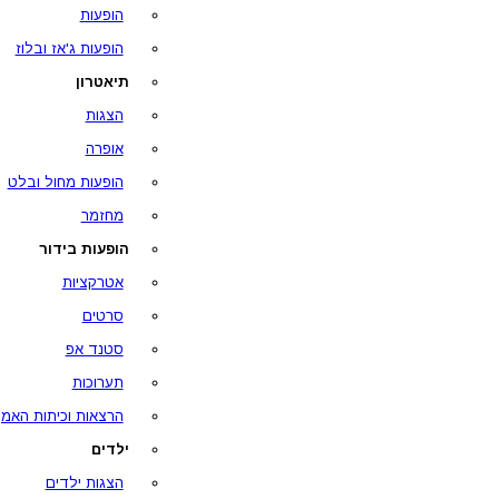
הופעות
הופעות ג'אז ובלוז
תיאטרון
הצגות
אופרה
הופעות מחול ובלט
מחזמר
הופעות בידור
אטרקציות
סרטים
סטנד אפ
תערוכות
הרצאות וכיתות האמן
ילדים
הצגות ילדים