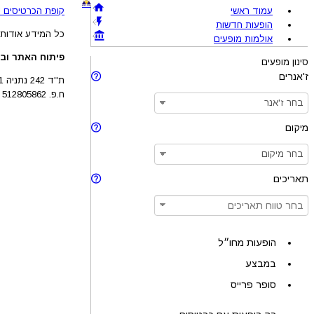
עמוד ראשי
קופת הכרטיסים !BRAVO - מכירת כרטיסים להופעות והצגות © 005-2026
הופעות חדשות
כל המידע אודות 
אולמות מופעים
פיתוח האתר ובע
סינון מופעים
ז'אנרים
ת''ד 242 נתניה 4210201
ח.פ. 512805862
מיקום
תאריכים
הופעות מחו״ל
במבצע
סופר פרייס