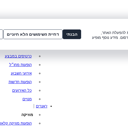
שלום:
3221*
או
072-275-3221
מדור
 8:00-21:00
עמוד ראשי
ות להפעלת האתר,
הבנתי
דחיית השימושים הלא חיוניים
סום. מידע נוסף מופיע
סופר פרייס
מופעים מומלצים
כרטיסים במבצע
הופעות מחו״ל
אירועי השבוע
הופעות חדשות
כל האירועים
מנויים
ז'אנרים
מוזיקה
הופעות מוזיקה קלאס