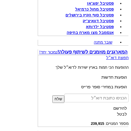
פסטיבל יפוג'אז
פסטיבל מחול כרמיאל
פסטיבל סוף הקיץ בירושלים
פסטיבל דוואיצ'יק
פסטיבל ילדותא
אנסמבל מצו מארח בחיפה
שובר מתנה
המארגנים מוזמנים לשיתוף פעולה!
נמכור יחד!
תפוצת דוא״ל
ההופעות הכי חמות בארץ ישירות לדוא״ל שלך
הופעות חדשות
הופעות במחירי סופר פרייס
שלח
להירשם
לבטל
מספר המנויים:
239,915