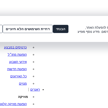
שלום:
3221*
או
072-275-3221
מדור
 8:00-21:00
עמוד ראשי
ות להפעלת האתר,
הבנתי
דחיית השימושים הלא חיוניים
סום. מידע נוסף מופיע
סופר פרייס
מופעים מומלצים
כרטיסים במבצע
הופעות מחו״ל
אירועי השבוע
הופעות חדשות
כל האירועים
מנויים
ז'אנרים
מוזיקה
הופעות מוזיקה קלאס