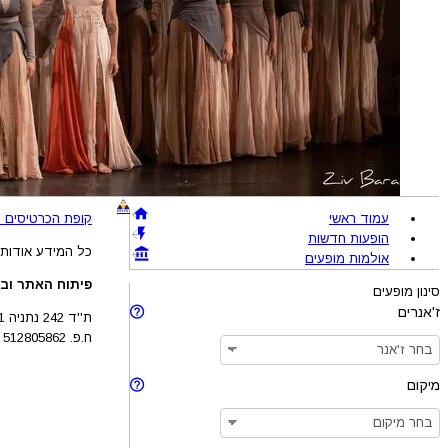
עמוד ראשי
קופת הכרטיסים !BRAVO - מכירת כרטיסים להופעות והצגות © 005-2026
הופעות חדשות
כל המידע אודות 
אולמות מופעים
פיתוח האתר ובע
סינון מופעים
ז'אנרים
ת''ד 242 נתניה 4210201
ח.פ. 512805862
מיקום