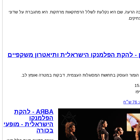
כה הרעה, שם היא נקלעת לשלל הרפתקאות מרתקות. היא מתגברת על שדוני
יקים.
 - להקת הפלמנקו הישראלית ותיאטרון משקפיים
הומור העוסק בתחושת המסוגלות העצמית, דבקות במטרה ואומץ לב.
15
פו
76
ש״ח
AЯBA - להקת
הפלמנקו
הישראלית - מופעי
בכורה