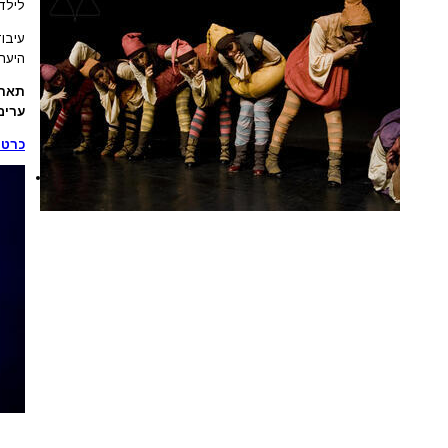
לילדי
עיבו
היער
תארי
ערים
כרטי