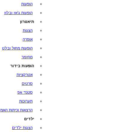
הופעות
הופעות ג'אז ובלוז
תיאטרון
הצגות
אופרה
הופעות מחול ובלט
מחזמר
הופעות בידור
אטרקציות
סרטים
סטנד אפ
תערוכות
הרצאות וכיתות האמן
ילדים
הצגות ילדים