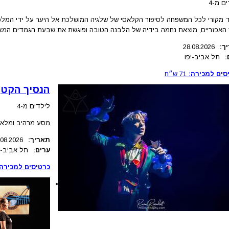
ם מ-4
ד מקורי לכל המשפחה לסיפור הקלאסי של שלגיה המושלכת אל היער על ידי המל
 האכזריים, מוצאת נחמה בידיה של הלבנה הטובה ופוגשת את שבעת הגמדים המצח
ך:
28.08.2026
:
תל אביב-יפו
סים למכירה:
71
ש״ח
הנסיך הקטן
לילדים מ-4
מסע מרהיב ומלא 
תאריך:
.08.2026
ערים:
תל אביב-י
כרטיסים למכירה: