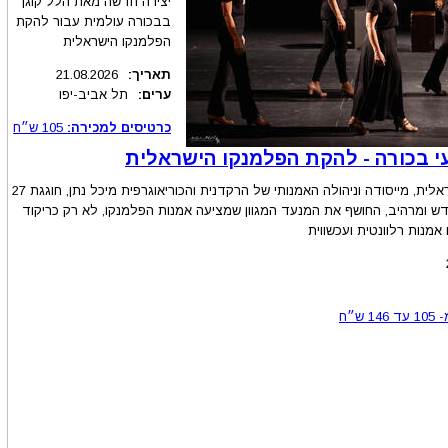
יצירה חדשה מאת הלל קוגן
בבכורה עולמית עבור להקת
הפלמנקו הישראלית
תאריך:
21.08.2026
ערים:
תל אביב-יפו
כרטיסים למכירה:
105
ש״ח
י בכורה - להקת הפלמנקו הישראלית
להקת הפלמנקו הישראלית, מייסודה וניהולה האמנותי של הרקדנית והכוריאוגרפית מיכל נתן, חוגגת 27
דש ומרהיב, החושף את המנעד המגוון שמציעה אמנות הפלמנקו, לא רק כריקוד
אמנות רלוונטית ועכשווית
-
105
עד
146
ש״ח