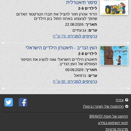
סיפור תיאטרלית
לילדים 2-6
הדוד אהרון חוזר להציל את חברו הטרקטור האדום
שהפך לצעצוע בארגז החול בגן הילדים
תאריך:
22.08.2026
ערים:
גבעתיים
כרטיסים למכירה:
79 ש״ח
העץ הנדיב - תיאטרון הילדים הישראלי
לילדים 2-8
תיאטרון הילדים הישראלי גאה להציג את הסיפור
המופלא של העץ הנדיב.
תאריך:
09.09.2026
ערים:
כרמיאל
כרטיסים למכירה:
82 ש״ח
עזרה
ההזמנות שלי (שינוי / ביטול)
התקנון של קופת !BRAVO
תנאי השימוש במידע
מדיניות פרטיות