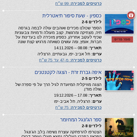
כרטיסים למכירה:
99 ש״ח
כספיון - שעת סיפור תיאטרלית
לילדים 2-6
הספר שכולנו מכירים ואוהבים עולה לבמה בגרסה
חיה, מצחיקה ומרגשת, קצב מעולה ודמויות צבעוניות
שכיף לעקוב אחריהן, כספיון מזכירה לנו בעדינות על
סופר פרייס
חברות, אומץ, ומה עושים כשאתה מרגיש קצת שונה
תאריך:
08.08 – 14.11.2026
ערים:
תל אביב-יפו, גבעתיים, הרצליה
כרטיסים למכירה:
מ-47 עד 75 ש״ח
איפה גברת זרת - הצגה לקטנטנים
לילדים 2-5
הצגה מוזיקלית המיועדת לגיל הרך על פי ספרה של
שולה מודן.
תאריך:
17.08 – 19.12.2026
ערים:
הרצליה, תל אביב-יפו
כרטיסים למכירה:
75 ש״ח
ספר הג'ונגל המחזמר
לילדים 2-8
הצטרפו להרפתקה עוצרת נשימה בלב הג’ונגל
הפראי! במרכז העלילה נמצא מוגלי (עומר דרור),