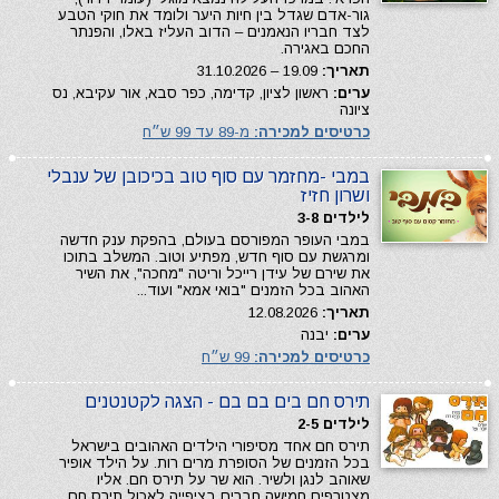
גור-אדם שגדל בין חיות היער ולומד את חוקי הטבע
לצד חבריו הנאמנים – הדוב העליז באלו, והפנתר
החכם באגירה.
תאריך:
19.09 – 31.10.2026
ערים:
ראשון לציון, קדימה, כפר סבא, אור עקיבא, נס
ציונה
כרטיסים למכירה:
מ-89 עד 99 ש״ח
במבי -מחזמר עם סוף טוב בכיכובן של ענבלי
ושרון חזיז
לילדים 3-8
במבי העופר המפורסם בעולם, בהפקת ענק חדשה
ומרגשת עם סוף חדש, מפתיע וטוב. המשלב בתוכו
את שירם של עידן רייכל וריטה "מחכה", את השיר
האהוב בכל הזמנים "בואי אמא" ועוד...
תאריך:
12.08.2026
ערים:
יבנה
כרטיסים למכירה:
99 ש״ח
תירס חם בים בם בם - הצגה לקטנטנים
לילדים 2-5
תירס חם אחד מסיפורי הילדים האהובים בישראל
בכל הזמנים של הסופרת מרים רות. על הילד אופיר
שאוהב לנגן ולשיר. הוא שר על תירס חם. אליו
מצטרפים חמישה חברים בציפייה לאכול תירס חם.