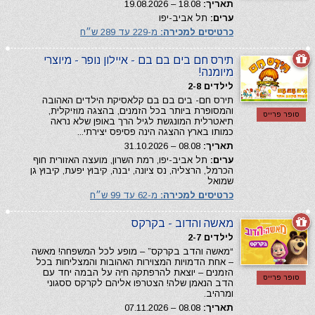
תאריך:
18.08 – 19.08.2026
ערים:
תל אביב-יפו
כרטיסים למכירה:
מ-229 עד 289 ש״ח
תירס חם בים בם בם - איילון נופר - מיוצרי
מיומנה!
לילדים 2-8
תירס חם- בים בם בם קלאסיקת הילדים האהובה
והמסופרת ביותר בכל הזמנים, בהצגה מוזיקלית,
סופר פרייס
תיאטרלית המונגשת לגיל הרך באופן שלא נראה
כמותו בארץ ההצגה הינה פסיפס יצירתי...
תאריך:
08.08 – 31.10.2026
ערים:
תל אביב-יפו, רמת השרון, מועצה האזורית חוף
הכרמל, הרצליה, נס ציונה, יבנה, קיבוץ יפעת, קיבוץ גן
שמואל
כרטיסים למכירה:
מ-62 עד 99 ש״ח
מאשה והדוב - בקרקס
לילדים 2-7
“מאשה והדב בקרקס” – מופע לכל המשפחה! מאשה
– אחת הדמויות המצוירות האהובות והמצליחות בכל
הזמנים – יוצאת להרפתקה חיה על הבמה יחד עם
סופר פרייס
הדב הנאמן שלה! הצטרפו אליהם לקרקס ססגוני
ומרהיב.
תאריך:
08.08 – 07.11.2026