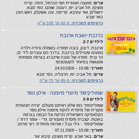
ערים:
מועצה האזורית חוף הכרמל, חיפה, קרית
מוצקין, תל אביב-יפו, רעננה, שוהם, כפר סבא,
ירושלים, אור עקיבא, קדימה, עכו, אשקלון, ראש העין,
באר שבע
כרטיסים למכירה:
מ-62 עד 109 ש״ח
ברכבת יושבת ארנבת
לילדים 2-7
ארנבת, דובון, בובה חמודה בשמלה ורודה וילדה
נוסעים ומטיילים ברכבת, בדרך הם עוברים ליד ים,
הר ובית. ספרה של טובה שיינברג בגרסה מומחזת
ומונגשת במיוחד לקטנטנים!
תאריך:
15.08 – 24.10.2026
ערים:
תל אביב-יפו, הרצליה, כפר סבא
כרטיסים למכירה:
מ-65 עד 75 ש״ח
שמוליקיפוד מיוצרי מיומנה - אילון נופר
לילדים 2-9
שמוליקיפוד כמו שלא ראיתם מעולם. יצירה תנועתית
מקורית של מיסדת להקת מיומנה אילון נופר
הקלאסיקה הישראלית נזרקת אל הבמה בגרסה
בועטת, קצבית וחסרת מעצורים. גדי - עומר דרור /
שמוליקיפוד - גילי גבל / אורחת מיוחדת: רוני מרחב
תאריך:
15.08 – 07.11.2026
ערים:
באר שבע, קרית מוצקין, קיבוץ יגור