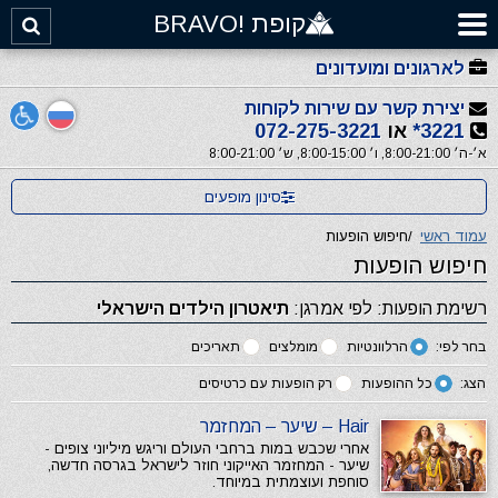
קופת !BRAVO
לארגונים ומועדונים
יצירת קשר עם שירות לקוחות
3221*
או
072-275-3221
א׳-ה׳ 8:00-21:00, ו׳ 8:00-15:00, ש׳ 8:00-21:00
סינון מופעים
עמוד ראשי
/
חיפוש הופעות
חיפוש הופעות
רשימת הופעות: לפי אמרגן:
תיאטרון הילדים הישראלי
בחר לפי:
הרלוונטיות
מומלצים
תאריכים
הצג:
כל ההופעות
רק הופעות עם כרטיסים
Hair – שיער – המחזמר
אחרי שכבש במות ברחבי העולם וריגש מיליוני צופים -
שיער - המחזמר האייקוני חוזר לישראל בגרסה חדשה,
סוחפת ועוצמתית במיוחד.