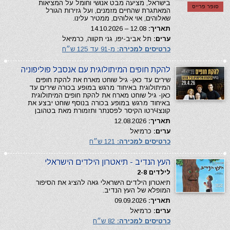
בישראל, מציעה מבט אנושי וחומל על המציאות
סופר פרייס
המאתגרת שהחיים מזמנים, ועל גזירות הגורל
שאלוהים, אוי אלוהים, ממטיר עלינו.
תאריך:
12.08 – 14.10.2026
ערים:
תל אביב-יפו, גני תקווה, כרמיאל
כרטיסים למכירה:
מ-91 עד 125 ש״ח
להקת חופים המיתולוגית עם אנסבל פוליפוניה
שירים עד כאן- גיל שוחט מארח את להקת חופים
המיתולוגית באיחוד מרגש במופע בכורה שירים עד
כאן- גיל שוחט מארח את להקת חופים המיתולוגית
באיחוד מרגש במופע בכורה בנוסף שוחט יבצע את
קונצЧרטו הקיסר לפסנתר ותזמורת מאת בטהובן
תאריך:
12.08.2026
ערים:
כרמיאל
כרטיסים למכירה:
121 ש״ח
העץ הנדיב - תיאטרון הילדים הישראלי
לילדים 2-8
תיאטרון הילדים הישראלי גאה להציג את הסיפור
המופלא של העץ הנדיב.
תאריך:
09.09.2026
ערים:
כרמיאל
כרטיסים למכירה:
82 ש״ח