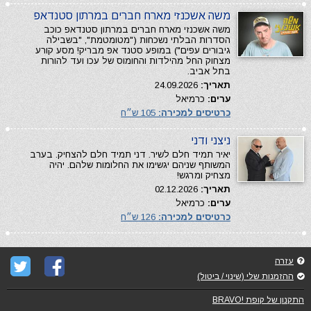
משה אשכנזי מארח חברים במרתון סטנדאפ
משה אשכנזי מארח חברים במרתון סטנדאפ כוכב
הסדרות הבלתי נשכחות ("מטומטמת", "בשבילה
גיבורים עפים") במופע סטנד אפ מבריק! מסע קורע
מצחוק החל מהילדות והחומוס של עכו ועד להורות
בתל אביב.
תאריך:
24.09.2026
ערים:
כרמיאל
כרטיסים למכירה:
105 ש״ח
ניצני ודני
יאיר תמיד חלם לשיר. דני תמיד חלם להצחיק. בערב
המשותף שניהם יגשימו את החלומות שלהם. יהיה
מצחיק ומרגש!
תאריך:
02.12.2026
ערים:
כרמיאל
כרטיסים למכירה:
126 ש״ח
עזרה
ההזמנות שלי (שינוי / ביטול)
התקנון של קופת !BRAVO