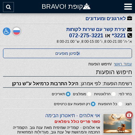
קופת !BRAVO
לארגונים ומועדונים
יצירת קשר עם שירות לקוחות
3221*
או
072-275-3221
א׳-ה׳ 8:00-21:00, ו׳ 8:00-15:00, ש׳ 8:00-21:00
סינון מופעים
עמוד ראשי
/
חיפוש הופעות
חיפוש הופעות
רשימת הופעות: לפי אמרגן:
היכל התרבות כרמיאל ע''ש נרקן
בחר לפי:
הרלוונטיות
מומלצים
תאריכים
הצג:
כל ההופעות
רק הופעות עם כרטיסים
אוי אלוהים - תיאטרון הבימה
סופר פרייס כולל גימלאים
אוי אלוהים - קומדיה שמימית מאת ענת גוב. הקומדיה
החכמה והמרגשת של ענת גוב, מגדולות המחזאיות