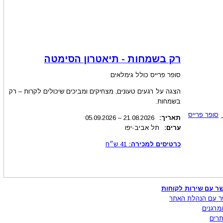
רק בשמחות - תיאטרון הסימטה
סופר פרייס כולל גימלאים
הצגה על רגעים טעונים, מצחיקים ומביכים שיכולים לקרות – רק
בשמחות.
סופר פרייס
תאריך:
.2026
21.08
–
05.09.2026
ערים:
תל אביב-יפו
כרטיסים למכירה:
41
ש״ח
ר עם שירות לקוחות
ר עם הנהלת האתר
מרגנים
רים