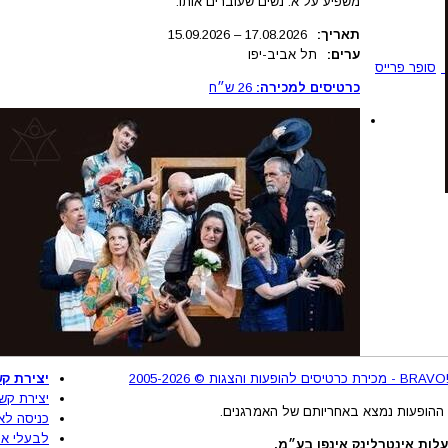
משפיע על א. נשים שעוברים אותו.
תאריך:
.2026
17.08
–
15.09.2026
ערים:
תל אביב-יפו
סופר פרייס
כרטיסים למכירה:
26
ש״ח
2
יצירת קש
יצירת קש
ההופעות נמצא באחריותם של האמרגנים.
כניסה לא
לבעלי את
לות אינטרלינק אינפו בע״מ.