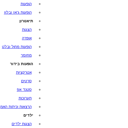
הופעות
הופעות ג'אז ובלוז
תיאטרון
הצגות
אופרה
הופעות מחול ובלט
מחזמר
הופעות בידור
אטרקציות
סרטים
סטנד אפ
תערוכות
הרצאות וכיתות האמן
ילדים
הצגות ילדים