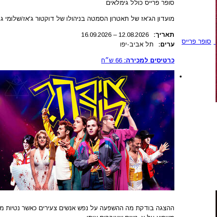
סופר פרייס כולל גימלאים
מועדון הג'אז של תאטרון הסמטה בניהולו של דוקטור ג'אז/שלומי גו
תאריך:
.2026
12.08
–
16.09.2026
סופר פרייס
ערים:
תל אביב-יפו
כרטיסים למכירה:
66
ש״ח
ההצגה בודקת מה ההשפעה על נפש אנשים צעירים כאשר נטיות מיניו