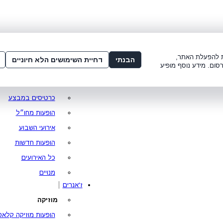
שלום:
3221*
או
072-275-3221
מדור
 8:00-21:00
עמוד ראשי
ות להפעלת האתר,
הבנתי
דחיית השימושים הלא חיוניים
סום. מידע נוסף מופיע
סופר פרייס
מופעים מומלצים
כרטיסים במבצע
הופעות מחו״ל
אירועי השבוע
הופעות חדשות
כל האירועים
מנויים
ז'אנרים
מוזיקה
הופעות מוזיקה קלאס