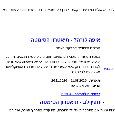
לדנברג אולם המופעים בקאנטרי גורן גולדשטיין, הכניסה מרח' אהובה עוזרי ת"א
איפה לורה? - תיאטרון הסימטה
מחירים מיוחדים למבקרי האתר
כשכת מסתורית, כוכבי רוק מהעבר ואם נרקיסיסטית נפגשים, מה כבר
יכול להשתבש? מחזמר קומי, פרוע ורוקנרולי על משפחה שלא יודעת
לשחרר, כוכבי רוק שלא לגמרי מתים ועל עולם שבו גם האפוקליפסה
מבצע
מגיעה עם להקה חיה.
תאריך:
.2026
11.08
–
26.11.2026
ערים:
תל אביב-יפו
כרטיסים למכירה:
95
ש״ח
חפץ לב - תיאטרון הסימטה
ת שונות אינן מתקבלות על ידי החברה, ומה קורה בתהליך המרה, ואיך הוא