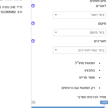
סינון מופעים
ז'אנרים
ת''ד 242 נתניה 4210201
ח.פ. 512805862
מיקום
תאריכים
הופעות מחו״ל
במבצע
סופר פרייס
רק הופעות עם כרטיסים
מחיר הכרטיס המרבי
50
500+