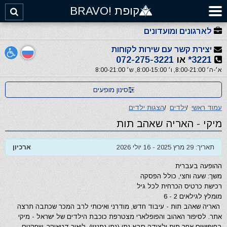
קופת !BRAVO
לארגונים ומועדונים
יצירת קשר עם שירות לקוחות
3221*
או
072-275-3221
א׳-ה׳ 8:00-21:00, ו׳ 8:00-15:00, ש׳ 8:00-21:00
סינון מופעים
עמוד ראשי
/
ילדים
/
הצגות ילדים
מיקי - האריה שאהב תות
תאריך: 29 מרץ 2025 - 16 יולי 2026
ארכיון
ההופעה בעברית
משך: שעה וחצי, כולל הפסקה
רכישת כרטיס הכרחית לכל גיל
מומלץ לגילאים 2 - 6
האריה שאהב תות - עיבוד חדש, מודרני ואיכותי לרב המכר שכתבה תרצה
אתר. לסיפור האהוב והפופלארי מצטרפת כוכבת הילדים של ישראל - מיקי
בחיפושים אחר תות ולצידה סבא נתי (נתן נתנזון), ליאור דטאוקר, שחקנים