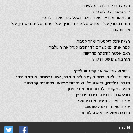
הצגה מרהיבה לכל הגילאים.
זוהי סאטירה פילוסופית.
וזה מאוד מצחיק ומאוד כואב, בגלל שזה מאוד רלוונטי.
מחזה מקורי, עפ"י תסריט של גריגורי גורין, עפ"י מחזה של יבגני שוורץ, עפ"י
אגדות עם.
הצגה שכל דיקטטור ימהר לסגור.
למה אנחנו מאפשרים לדרקונים לנהל את העולם?
האם אפשר להיפתר מדרקון?
מהי מורשתו של דרקון?
בימוי ועיצוב:
אריאל קריז'ופולסקי
שחקנים:
ולאדי פסחוביץ'\ פיליפ דומרב, איוון זבשטה, איתמר זנדני,
סנדרו זילדמן, דיאנה פלייר\ חירות איילאו, ויקטוריה קברמוב.
מוזיקה מקורית:
לריסה ומקסים קופמן.
כוריאוגרפיה:
כריס-כריס פיירוביץ'
עיצוב תאורה:
מישה צ'רניבסקי
עיצוב סאונד:
דימה סווטוב
הדרכת שחקנים:
מישה לוריא
עזרה