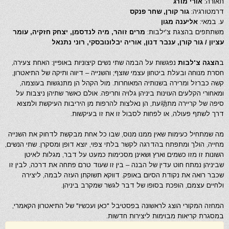
תאורה:
אורי מורג
דרמטורגיה:
גור קורן, שחר פנקס
ע. במאי:
אליענה מגון
משתתפים בהצגת צ'ילבות:
מרים זוהר, מיה לנדסמן, יצחק חזקיה, עומר
עציון / גור קורן, ענבר דנון, אוריה יבלונובסקי, רוני נתנאל
ב
הצגה צ'לבות
נפגשות על הבמה שתי נשים קיצוניות באופיין: האחת צעירה,
חסרת מנוחה ובעלת ביטחון עצמי שוצף; והשנייה – דיווה ותיקה של התיאטרון,
קשה כברזל ומרירה בשנותיה המאוחרות. מול הקהל הן מתנגשות בעוצמה,
ומאחורי הקלעים העוינות ביניהן גלויה וחריפה. אולם כאשר שתיהן ניצבות על
סיפה של קריירה מת动עת, הן נאלצות להרפות מן היריבות העיקשת ולמצוא
דרך לשתף פעולה, או לפחות לסבול זו את זו בעיקשות.
מה שמתחיל כעימות שאין ממנו מנוס, שבו כל אחת מבקשת לדחוק את השנייה
מחייה, הולך ומתפתח בהדרגה לקשר בלתי צפוי, יוצא דופן ומסקרן. שתי הנשים,
השונות זו מזו כשמים וארץ ושאינן מסכימות כמעט על דבר, מגלות לאיטן
שביניהן נמתח חוט עדין של הבנה – בין זו שעוד טרם פתחה את דרכה, לבין זו
שכבר רואה את נקודת הסיום באופק. דווקא תשוקתן העזה לבמה, ליצירה
ולחיים עצמם, הופכת בסופו של דבר לגשר שמקרב ביניהן.
המחזה המקורי הוצג לראשונה בפסטיבל "כאן ועכשיו" של התיאטרון הקאמרי,
במסגרת קריאות מבוימות ליצירות חדשות.