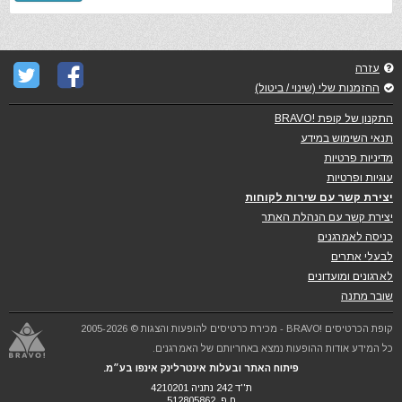
עזרה
ההזמנות שלי (שינוי / ביטול)
התקנון של קופת !BRAVO
תנאי השימוש במידע
מדיניות פרטיות
עוגיות ופרטיות
יצירת קשר עם שירות לקוחות
יצירת קשר עם הנהלת האתר
כניסה לאמרגנים
לבעלי אתרים
לארגונים ומועדונים
שובר מתנה
קופת הכרטיסים !BRAVO - מכירת כרטיסים להופעות והצגות © 2005-2026
כל המידע אודות ההופעות נמצא באחריותם של האמרגנים.
פיתוח האתר ובעלות אינטרלינק אינפו בע״מ.
ת''ד 242 נתניה 4210201
ח.פ. 512805862