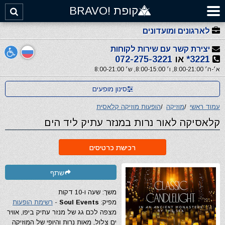
קופת !BRAVO
לארגונים ומועדונים
יצירת קשר עם שירות לקוחות
3221*
או
072-275-3221
א׳-ה׳ 8:00-21:00, ו׳ 8:00-15:00, ש׳ 8:00-21:00
סינון מופעים
עמוד ראשי
/
מוזיקה
/
הופעות מוזיקה קלאסית
קלאסיקה לאור נרות במנזר עתיק ליד הים
רכישת כרטיסים
שתף
משך: שעה ו-10 דקות
מפיק:
Soul Events
-
רשימת הופעות
מצפה לכם גג של מנזר עתיק ביפו, אוויר
ים צלול, מאות נרות והיופי של המוזיקה