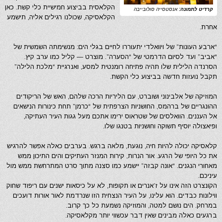
הקלאסית בביצוע חמישיית כלי קשת. כאן
קרדיט לתמונה:
אנסטסייה סולובייבה
הקלאסיקה, שכולנו רגילים אליה, תישמע
אחרת.
“ארבע העונות” של ויוואלדי יתעוררו לחיים בגלי הים: מנשימתה השמשית של
“אביב” ועד לסיום הדרמטי של “הסערה”. מוצרט — קליל כמו ערב קיץ.
הסרנדה הלילית שלו תהיה פתיחה רומנטית למסע, ואנרגיית “מלכת הלילה”
תקבל נועזות חדשה בביצוע כלי הקשת.
המוזיקה של אלבינוני ושוברט, עם הליריות הרכה שלהם, האש של הריקודים
ההונגריים של ברהמס, החושניות הצרפתית של “כרמן” תחת כינורות הנישאים
אל העננים. הוואלסים של שטראוס ירימו אתכם מעל גגות העיר העתיקה,
ופיאצולה יוסיף תשוקה וחושניות בטנגו שלו.
קלאסיקה יכולה להיות חיה, נוגעת, מלאה ברגש. בערבים כאלה אפשר להרגיש
את כל היופי של הרגע. אור הנרות, קירות המנזר העתיקים והים התיכון ממש
מאחורי הנגנים. “אונה קבזה” יישמע כמו סצנה מתוך סרט המתרחשת ממש מול
עיניכם.
הקונצרט הזה אינו על ז’אנרים או תקופות, לא על כיסאות ישנים עם ריפוד שחוק
ווילונות כבדים. הוא עלינו, על העיר הנצחית הזו שנרדמת לאור אורות דועכים
במרחק. הים נושם למטה, והמוזיקה נשמעת כל כך קרוב.
ברגעים כאלה מבינים שאין דבר עכשווי יותר מקלאסיקה.