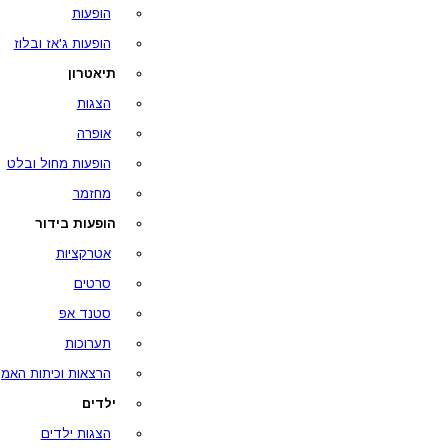
הופעות
הופעות ג'אז ובלוז
תיאטרון
הצגות
אופרה
הופעות מחול ובלט
מחזמר
הופעות בידור
אטרקציות
סרטים
סטנד אפ
תערוכות
הרצאות וכיתות האמן
ילדים
הצגות ילדים