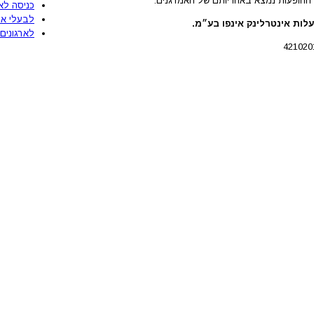
ההופעות נמצא באחריותם של האמרגנים.
כניסה לא
לבעלי את
לות אינטרלינק אינפו בע״מ.
לארגונים 