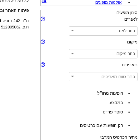
כל המידע אודות 
אולמות מופעים
פיתוח האתר ובע
סינון מופעים
ז'אנרים
ת''ד 242 נתניה 4210201
ח.פ. 512805862
מיקום
תאריכים
הופעות מחו״ל
במבצע
סופר פרייס
רק הופעות עם כרטיסים
מחיר הכרטיס המרבי