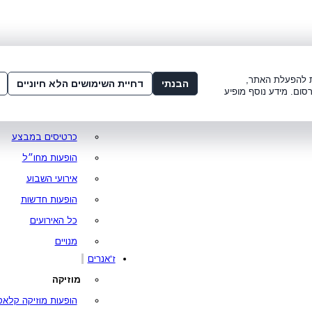
שלום:
3221*
או
072-275-3221
מדור
 8:00-21:00
עמוד ראשי
ות להפעלת האתר,
הבנתי
דחיית השימושים הלא חיוניים
סום. מידע נוסף מופיע
סופר פרייס
מופעים מומלצים
כרטיסים במבצע
הופעות מחו״ל
אירועי השבוע
הופעות חדשות
כל האירועים
מנויים
ז'אנרים
מוזיקה
הופעות מוזיקה קלאס