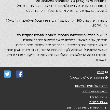
בתוכנית גאלה (ערב) של הפסטיבל: בשעה:20.00
1. תחרות בריקודים סלוניים ולטיניים בין הזוגות המובילים בישראל
2. הופעה מרגשת של נכה צהל אדם גרינפלד ורקדניות בלט
בתחרות ישתתפו כ-800 רקדנים מכל רחבי הארץ ובכל הגילאים, החל מגיל 4
עד גיל 80.
בין זוגות הרקדנים שישתתפו בתחרות: משתתפי התכנית "רוקדים עם
כוכבים", אלופי ישראל ופיינליסטים של אליפויות אירופה והעולם.
האירוע בשיתוף: עיריית אשדוד, חברה לתיירות אשדוד, רשות הספורט.
מארגני הפסטיבל–העמותה לקידום אמנות הריקוד , גלינה שוסטין ואיוון מוסייב
-שופטים ברמה הבינלאומית, מנהלי אקדמיה לספורט הריקוד " מכבי גרציה
"באשדוד.
עזרה
ההזמנות שלי (שינוי / ביטול)
התקנון של קופת !BRAVO
תנאי השימוש במידע
מדיניות פרטיות
עוגיות ופרטיות
יצירת קשר עם שירות לקוחות