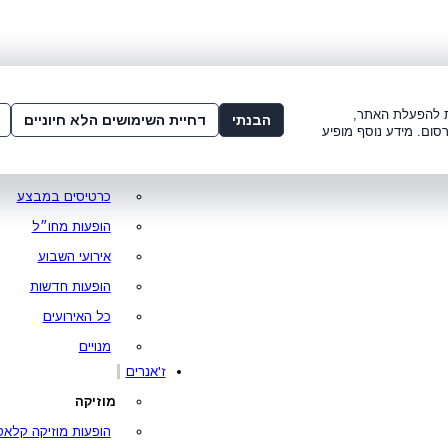
שלום:
3221*
או
072-275-3221
מדור
 8:00-21:00
עמוד ראשי
ות להפעלת האתר,
הבנתי
דחיית השימושים הלא חיוניים
סום. מידע נוסף מופיע
סופר פרייס
מופעים מומלצים
כרטיסים במבצע
הופעות מחו״ל
אירועי השבוע
הופעות חדשות
כל האירועים
מנויים
ז'אנרים
מוזיקה
הופעות מוזיקה קלאס