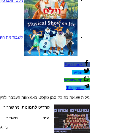
נילס הולגרסון
לשבור את הקרח מ
Facebook
Twitter
WhatsApp
Telegram
גילית שגיאת כתיב? סמן טקסט באמצעות העכבר ולחץ Ctrl+Enter
קרדיט לתמונות:
ניר שחרור
עיר
תאריך
ה׳, 13.08.2026