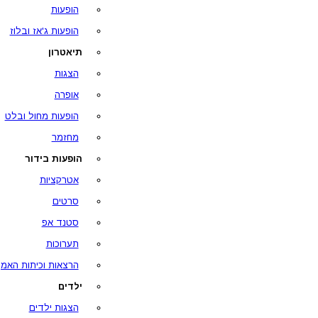
הופעות
הופעות ג'אז ובלוז
תיאטרון
הצגות
אופרה
הופעות מחול ובלט
מחזמר
הופעות בידור
אטרקציות
סרטים
סטנד אפ
תערוכות
הרצאות וכיתות האמן
ילדים
הצגות ילדים