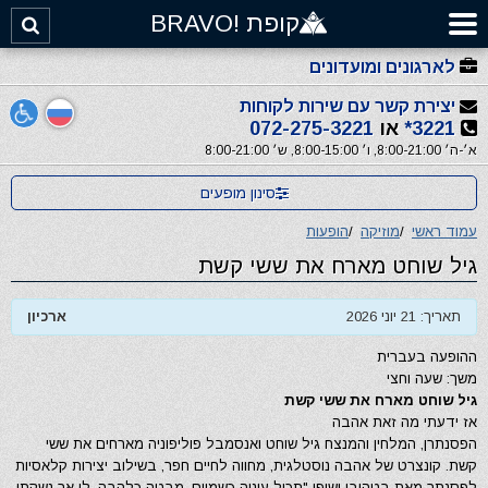
קופת !BRAVO
לארגונים ומועדונים
יצירת קשר עם שירות לקוחות
3221*
או
072-275-3221
א׳-ה׳ 8:00-21:00, ו׳ 8:00-15:00, ש׳ 8:00-21:00
סינון מופעים
עמוד ראשי
/
מוזיקה
/
הופעות
גיל שוחט מארח את ששי קשת
תאריך: 21 יוני 2026
ארכיון
ההופעה בעברית
משך: שעה וחצי
גיל שוחט מארח את ששי קשת
אז ידעתי מה זאת אהבה
הפסנתרן, המלחין והמנצח גיל שוחט ואנסמבל פוליפוניה מארחים את ששי
קשת. קונצרט של אהבה נוסטלגית, מחווה לחיים חפר, בשילוב יצירות קלאסיות
לפסנתר מאת בטהובן ושופן "תכול עיניה כשמיים, מבטה כלהבה, לו אך נשקתי