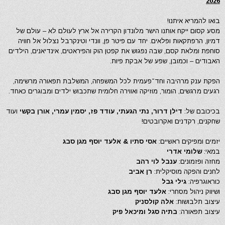
2026
בואו להמריא איתנו!
מסע קסום ייקח אותנו הישר מלונדון הקרירה אל ארץ לעולם לא – עולם של
דמיון, הרפתקאות ופלאים. יחד עם פיטר פן, וונדי וטינקרבל נצלול אל חוויה
סוחפת ומלאת קסם, שבה נפגוש את קפטן הוק והפיראטים, אינדיאנים, הילדים
האבודים – וכמובן, שפע של אבקת פיות.
הפקת ענק מרהיבה וחד־פעמית לכל המשפחה, המשלבת תפאורה מרשימה,
רגעים מרגשים, הומור, מוזיקה ואווירה חלומית שתכבוש ילדים ומבוגרים כאחד.
בכיכובם של:
דילן דרור, נתי הגעתי, עודד פז, יסמין עמרי, אורן בקשי
ועוד
שחקנים, רקדנים ואקרובטים!
יזמים ומפיקים ראשיים:
אסי סתיו & אלעד יוסף מגן סבג
במאי:
שלומי אדרי
מחזה ופזמונים:
ענבל לוי רהב
לחנים והפקה מוסיקלית:
רן אביב
כוראוגרפיה:
גילי גבל
ושיווק ניהול מסחרי:
אלעד יוסף מגן סבג
עיצוב תלבושות:
אלה קולסניק
עיצוב תפאורה:
בתיה סגל ומיכאל פיק