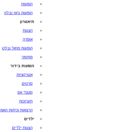
הופעות
הופעות ג'אז ובלוז
תיאטרון
הצגות
אופרה
הופעות מחול ובלט
מחזמר
הופעות בידור
אטרקציות
סרטים
סטנד אפ
תערוכות
הרצאות וכיתות האמן
ילדים
הצגות ילדים