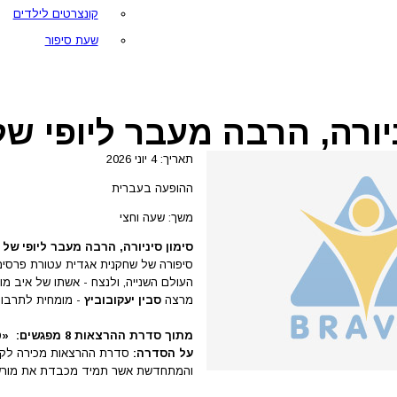
קונצרטים לילדים
שעת סיפור
ניורה, הרבה מעבר ליופי של
תאריך: 4 יוני 2026
ההופעה בעברית
משך: שעה וחצי
סימון סיניורה, הרבה מעבר ליופי של 
סיפורה של שחקנית אגדית עטורת פרסים, 
העולם השנייה, ולנצח - אשתו של איב מו
מרצה
סבין יעקובוביץ
- מומחית לתרבות
מתוך סדרת ההרצאות 8 מפגשים: «טריקולור – מבט מגוון וייחודי על תרבות צרפת»
על הסדרה:
סדרת ההרצאות מכירה לקהל
והמתחדשת אשר תמיד מכבדת את מורש