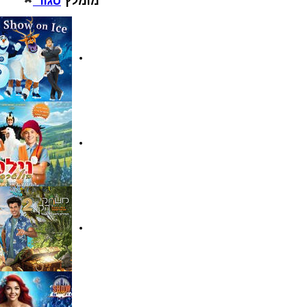
מומלץ
סגור