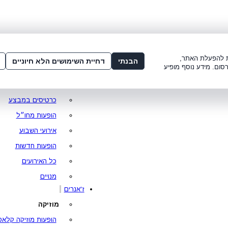
שלום:
3221*
או
072-275-3221
מדור
 8:00-21:00
עמוד ראשי
ות להפעלת האתר,
הבנתי
דחיית השימושים הלא חיוניים
סום. מידע נוסף מופיע
סופר פרייס
מופעים מומלצים
כרטיסים במבצע
הופעות מחו״ל
אירועי השבוע
הופעות חדשות
כל האירועים
מנויים
ז'אנרים
מוזיקה
הופעות מוזיקה קלאס