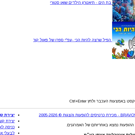
בת הים - תיאטרון הילדים שואו סטורי
הפיל שרצה להיות הכי -עפ"י ספרו של פאול קור
באמצעות העכבר ולחץ Ctrl+Enter
2
יצירת קש
יצירת קש
ההופעות נמצא באחריותם של האמרגנים.
כניסה לא
לבעלי את
לות אינטרלינק אינפו בע״מ.