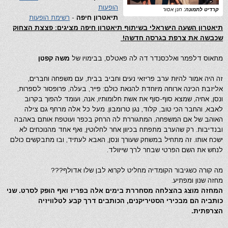
הופעות
קרדיט לתמונה:
חנן אסור
תיאטרון חיפה
-
רשימת הופעות
תיאטרון השעה הישראלי בשיתוף תיאטרון חיפה מציגים: פצצת הצחוק
שכבשה את צרפת בגרסה חדשה!
מתאוס דלפמר ואלכסנדר דה לה פאטלס, בבימויו של
משה קפטן
זה היה אמור להיות ערב פריזאי נעים וחביב בבית, עם משפחה וחברים,
אליזבת הכינה ארוחה מיוחדת להנאת כולם: פייר, בעלה, פרופסור לספרות,
ונסן, אחיה, שמצא סוף-סוף את אשת חלומותיו, אנה, ועומד להפוך בקרוב
לאבא, והחבר הכי טוב, קלוד, נגן טרומבון. מעל כל אלה מרחף גם צילה
האוהב של אם המשפחה, המתגוררת לה הרחק בכפר ועוטפת אותם באהבה
ובנדיבות. רק שהערב מתפתח בכיוון אחר לחלוטין, ואף אחד מהנוכחים לא
ישכח אותו. זה מתחיל במשחק שעורך ונסן, האבא לעתיד, ובו מתבקשים כולם
לנחש את השם הפרטי שבחר לרך שייוולד.
מה קורה כשגיבור הקומדיה מחליט לקרוא לבן שלו אדולף???
מחזה שנון ומפתיע.
המחזה מוצג בהצלחה מסחררת בימים אלה בפריז ואף הופק לסרט. שני
כותביה הם מבכירי הסטיריקנים, הכותבים דרך קבע לטלוויזיה
הצרפתית.