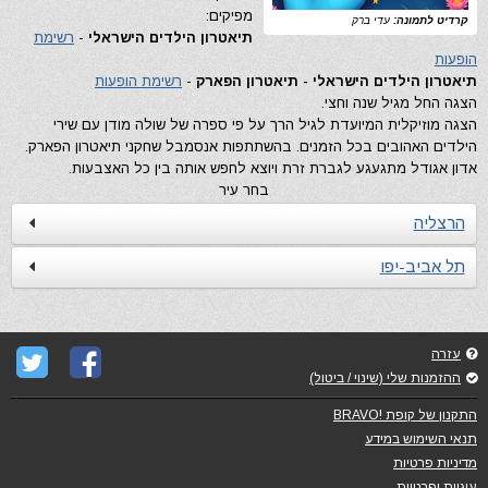
מפיקים:
קרדיט לתמונה:
עדי ברק
תיאטרון הילדים הישראלי
-
רשימת
הופעות
תיאטרון הילדים הישראלי - תיאטרון הפארק
-
רשימת הופעות
הצגה החל מגיל שנה וחצי.
הצגה מוזיקלית המיועדת לגיל הרך על פי ספרה של שולה מודן עם שירי
הילדים האהובים בכל הזמנים. בהשתתפות אנסמבל שחקני תיאטרון הפארק.
אדון אגודל מתגעגע לגברת זרת ויוצא לחפש אותה בין כל האצבעות.
בחר עיר
הרצליה
תל אביב-יפו
עזרה
ההזמנות שלי (שינוי / ביטול)
התקנון של קופת !BRAVO
תנאי השימוש במידע
מדיניות פרטיות
עוגיות ופרטיות