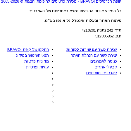
קופת הכרטיסים !BRAVO - מכירת כרטיסים להופעות והצגות © 2005-2026
כל המידע אודות ההופעות נמצא באחריותם של האמרגנים.
פיתוח האתר ובעלות אינטרלינק אינפו בע״מ.
ת''ד 242 נתניה 4210201
ח.פ. 512805862
יצירת קשר עם שירות לקוחות
התקנון של קופת !BRAVO
יצירת קשר עם הנהלת האתר
תנאי השימוש במידע
כניסה לאמרגנים
מדיניות פרטיות
לבעלי אתרים
עוגיות ופרטיות
לארגונים ומועדונים