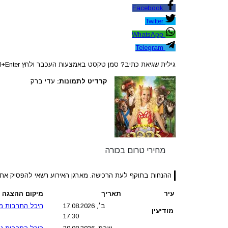
Facebook
Twitter
WhatsApp
Telegram
גילית שגיאת כתיב? סמן טקסט באמצעות העכבר ולחץ Ctrl+Enter
קרדיט לתמונות:
עדי ברק
מחירי טרום בכורה
ההנחות בתוקף לעת הרכישה. מארגן האירוע רשאי להפסיק את
עיר
תאריך
מיקום ההצגה
ב׳, 17.08.2026
היכל התרבות מו
מודיעין
17:30