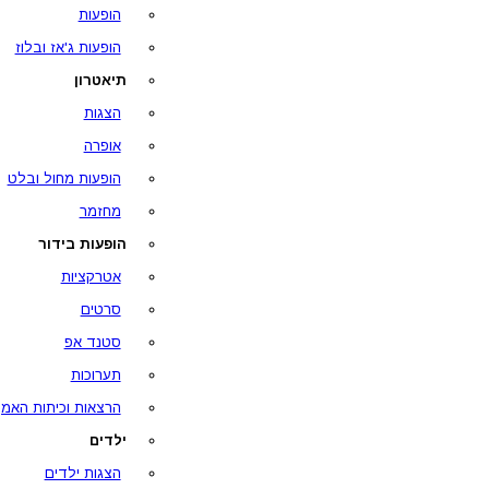
הופעות
הופעות ג'אז ובלוז
תיאטרון
הצגות
אופרה
הופעות מחול ובלט
מחזמר
הופעות בידור
אטרקציות
סרטים
סטנד אפ
תערוכות
הרצאות וכיתות האמן
ילדים
הצגות ילדים